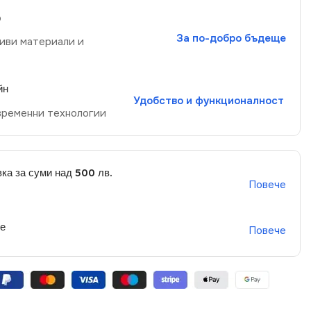
р
За по-добро бъдеще
иви материали и
йн
Удобство и функционалност
временни технологии
ка за суми над 500 лв.
Повече
не
Повече