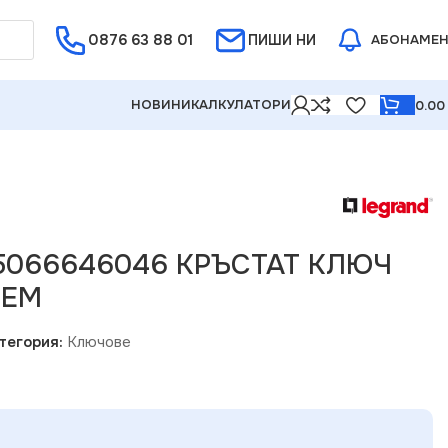
0876 63 88 01
Е ОТ 5%
ПИШИ НИ
АБОНАМЕ
НОВИНИ
КАЛКУЛАТОРИ
0.0
45066646046 КРЪСТАТ КЛЮЧ
РЕМ
тегория:
Ключове