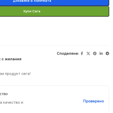
Добавяне В Количката
Купи Сега
Споделяне:
 с желания
зи продукт сега!
ство
Проверено
а качество и