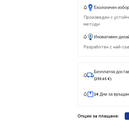
Екологичен избо
Произведен с устойч
методи
Иновативен диза
Разработен с най-съ
Безплатна достав
(255.65 €)
14 Дни за връща
Опции за плащане: