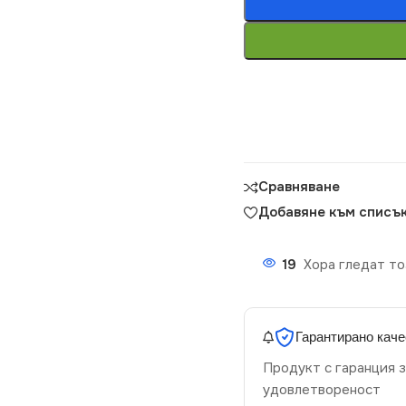
Сравняване
Добавяне към списък
19
Хора гледат то
Гарантирано каче
Продукт с гаранция з
удовлетвореност