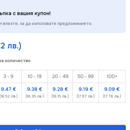
пка с вашия купон!
 влезте, за да използвате предложението.
72 лв.)
на количество
3 - 9
10 - 19
20 - 49
50 - 99
100+
9.47
€
9.38
€
9.28
€
9.19
€
9.09
€
(18.52 лв.)
(18.35 лв.)
(18.15 лв.)
(17.97 лв.)
(17.78 лв.)