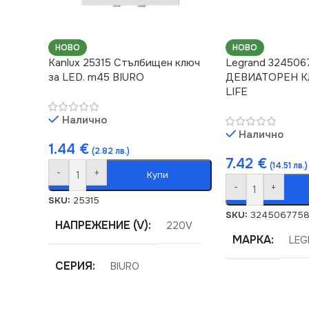
НОВО
НОВО
Kanlux 25315 Стълбищен ключ
Legrand 324506
за LED. m45 BIURO
ДЕВИАТОРЕН К
LIFE
Налично
Налично
1.44
€
(2.82 лв.)
7.42
€
(14.51 лв.)
-
+
Купи
-
+
SKU:
25315
SKU:
324506775
НАПРЕЖЕНИЕ (V)
220V
МАРКА
LEG
СЕРИЯ
BIURO
ЦВЯТ
Бяло