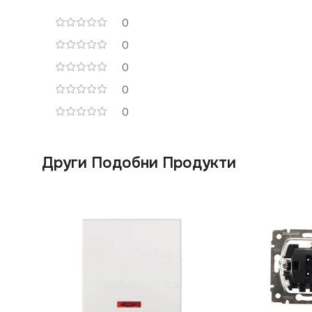
0
0
0
0
0
Други Подобни Продукти