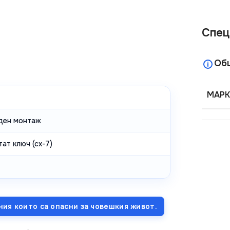
Спец
Об
МАРК
ден монтаж
тат ключ (сх-7)
ния които са опасни за човешкия живот.