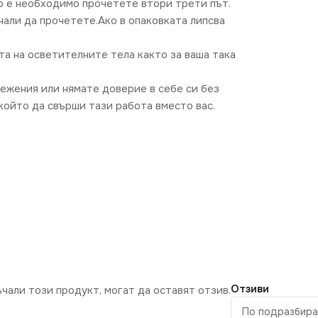
о е необходимо прочетете втори трети път.
нали да прочетете.Ако в опаковката липсва
та на осветителните тела както за ваша така
режения или нямате доверие в себе си без
ойто да свърши тази работа вместо вас.
Отзиви
ъчали този продукт, могат да оставят отзив.