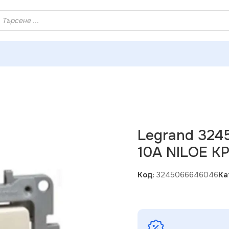
ХЕЙ ТИ! РЕГИСТРИРАЙ СЕ И ВЗЕМИ КУПОН ЗА НАМАЛЕНИ
rand 3245066646046 КРЪСТАТ КЛЮЧ 10A NILOE КРЕМ
Legrand 32
10A NILOE К
Код:
3245066646046
Ка