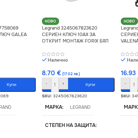
НОВО
НОВО
7758069
Legrand 3245067823620
Legran
ЛЮЧ GALEA
СЕРИЕН КЛЮЧ 10AX ЗА
СЕРИЕ
ОТКРИТ МОНТАЖ FORIX БЯЛ
VALENA
Налично
Нал
8.70
€
16.93
(17.02 лв.)
-
+
-
Купи
Купи
8069
SKU:
3245067823620
SKU:
34
МАРКА
МАРК
RAND
LEGRAND
СТЕПЕН НА ЗАЩИТА