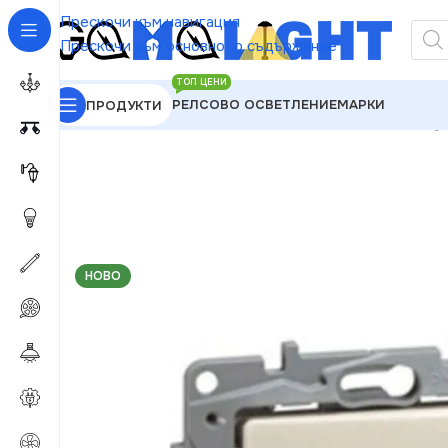
Прескочи към навигация
Прескочи към основното съдържание
ТОП ЦЕНИ
РЕЛСОВО ОСВЕТЛЕНИЕ
МАРКИ
ПРОДУКТИ
GAMALIGHT
»
Електроматериали
»
Ключове
»
Leg
НОВО