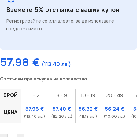
Вземете 5% отстъпка с вашия купон!
Регистрирайте се или влезте, за да използвате
предложението.
57.98
€
(113.40 лв.)
Отстъпки при покупка на количество
БРОЙ
1 - 2
3 - 9
10 - 19
20 - 49
5
57.98
€
57.40
€
56.82
€
56.24
€
5
ЦЕНА
(113.40 лв.)
(112.26 лв.)
(111.13 лв.)
(110.00 лв.)
(1