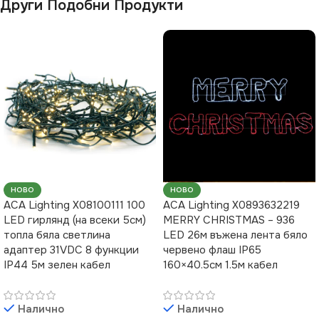
Други Подобни Продукти
НОВО
НОВО
ACA Lighting X08100111 100
ACA Lighting X0893632219
LED гирлянд (на всеки 5см)
MERRY CHRISTMAS – 936
топла бяла светлина
LED 26м въжена лента бяло
адаптер 31VDC 8 функции
червено флаш IP65
IP44 5м зелен кабел
160×40.5см 1.5м кабел
Налично
Налично