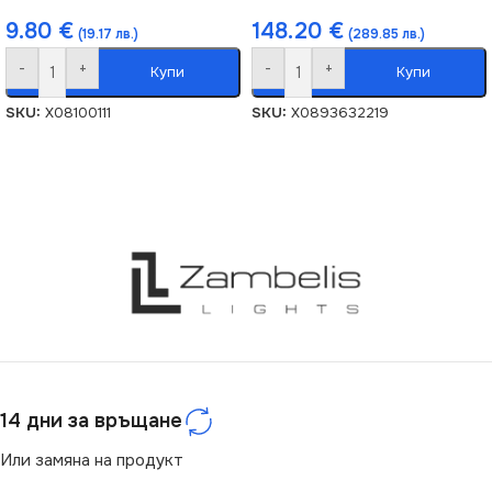
9.80
€
148.20
€
(19.17 лв.)
(289.85 лв.)
-
+
-
+
Купи
Купи
SKU:
X08100111
SKU:
X0893632219
14 дни за връщане
Или замяна на продукт