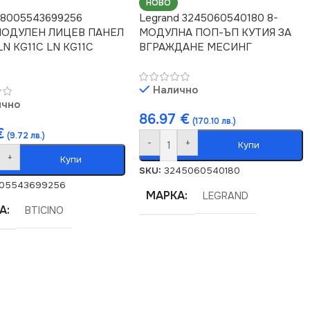
НОВО
o 8005543699256
Legrand 3245060540180 8-
ОДУЛЕН ЛИЦЕВ ПАНЕЛ
МОДУЛНА ПОП-ЪП КУТИЯ ЗА
LN KG11C LN KG11C
ВГРАЖДАНЕ МЕСИНГ
Налично
ично
86.97
€
(170.10 лв.)
€
(9.72 лв.)
-
+
Купи
+
Купи
SKU:
3245060540180
05543699256
МАРКА
LEGRAND
А
BTICINO