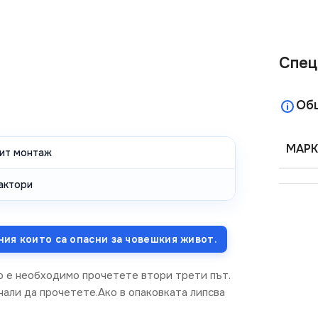
Спец
Об
МАРК
ит монтаж
актори
ния които са опасни за човешкия живот.
о е необходимо прочетете втори трети път.
нали да прочетете.Ако в опаковката липсва