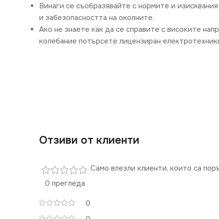
Винаги се съобразявайте с нормите и изисквания
и забезопасността на околните.
Ако не знаете как да се справите с високите нап
колебание потърсете лицензиран електротехникк
Отзиви от клиенти
Само влезли клиенти, които са пор
0 прегледа
0
0