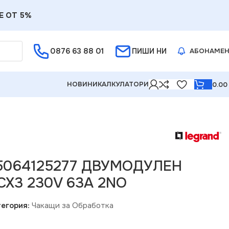
Е ОТ 5%
0876 63 88 01
ПИШИ НИ
АБОНАМЕ
НОВИНИ
КАЛКУЛАТОРИ
0.0
45064125277 ДВУМОДУЛЕН
CX3 230V 63A 2NO
егория:
Чакащи за Обработка