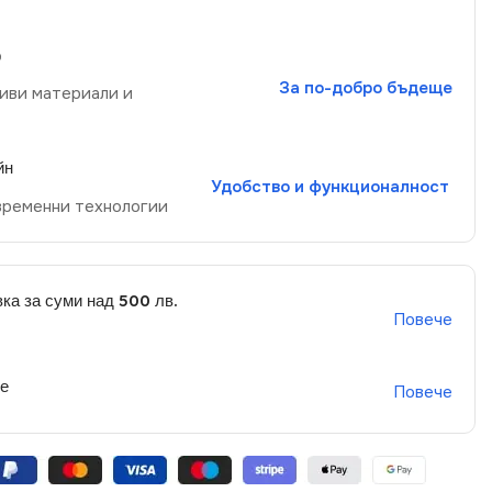
р
За по-добро бъдеще
иви материали и
йн
Удобство и функционалност
временни технологии
ка за суми над 500 лв.
Повече
не
Повече