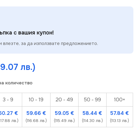
пка с вашия купон!
 влезте, за да използвате предложението.
19.07 лв.)
на количество
3 - 9
10 - 19
20 - 49
50 - 99
100+
60.27
€
59.66
€
59.05
€
58.44
€
57.84
€
117.88 лв.)
(116.68 лв.)
(115.49 лв.)
(114.30 лв.)
(113.13 лв.)