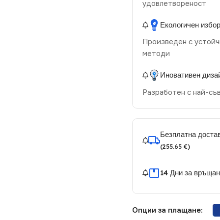
удовлетвореност
Екологичен избо
Произведен с устойч
методи
Иновативен диза
Разработен с най-съ
Безплатна достав
(255.65 €)
14 Дни за връща
Опции за плащане: