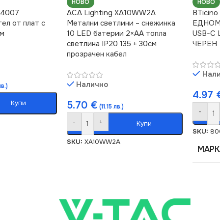
НОВО
НОВО
24007
ACA Lighting XA10WW2A
BTicin
ел от плат с
Метални светлини – снежинка
ЕДНОМ
см
10 LED батерии 2×AA топла
USB-C 
светлина IP20 135 + 30см
ЧЕРЕН
прозрачен кабел
Нал
Налично
в.)
4.97
Купи
5.70
€
(11.15 лв.)
-
-
+
Купи
SKU:
80
SKU:
XA10WW2A
МАРК