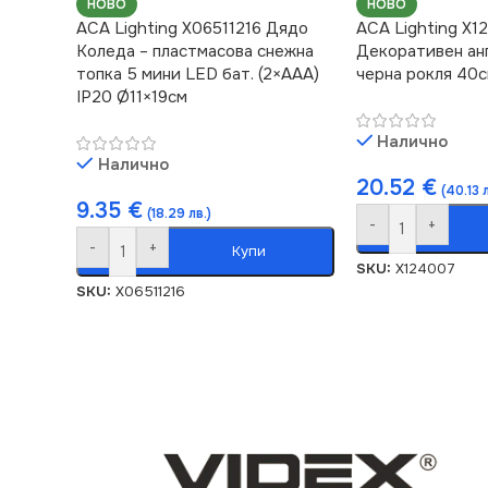
НОВО
НОВО
ACA Lighting X06511216 Дядо
ACA Lighting X1
Коледа – пластмасова снежна
Декоративен анг
топка 5 мини LED бат. (2×AAA)
черна рокля 40
IP20 Ø11×19см
Налично
Налично
20.52
€
(40.13 л
9.35
€
(18.29 лв.)
-
+
-
+
Купи
SKU:
X124007
SKU:
X06511216