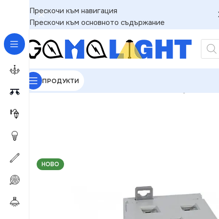
Прескочи към навигация
Прескочи към основното съдържание
ПРОДУКТИ
GAMALIGHT
»
Чакащи за Обработка
»
Legrand 32
НОВО