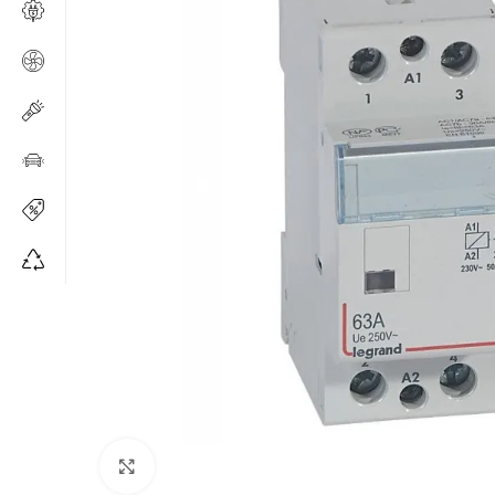
Щракнете за уголемяване