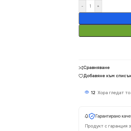
-
+
Сравняване
Добавяне към списък
12
Хора гледат то
Гарантирано каче
Продукт с гаранция з