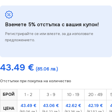
Вземете 5% отстъпка с вашия купон!
Регистрирайте се или влезте, за да използвате
предложението.
43.49
€
(85.06 лв.)
Отстъпки при покупка на количество
БРОЙ
1 - 2
3 - 9
10 - 19
20 - 49
43.49
€
43.06
€
42.62
€
42.19
€
ЦЕНА
(85.06 лв.)
(84.22 лв.)
(83.36 лв.)
(82.52 лв.)
(