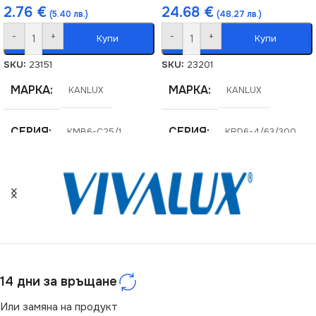
24.68
€
2.76
€
(48.27 лв.)
(5.40 лв.)
-
+
-
+
Купи
Купи
SKU:
23201
SKU:
23151
МАРКА
МАРКА
KANLUX
KANLUX
СЕРИЯ
СЕРИЯ
KRD6-4/63/300
KMB6-C25/1
СТЕПЕН НА ЗАЩИТА
СТЕПЕН НА ЗАЩИТА
IP20
IP20
14 дни за връщане
Или замяна на продукт