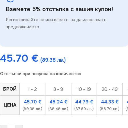
Вземете 5% отстъпка с вашия купон!
Регистрирайте се или влезте, за да използвате
предложението.
45.70
€
(89.38 лв.)
Отстъпки при покупка на количество
БРОЙ
1 - 2
3 - 9
10 - 19
20 - 49
45.70
€
45.24
€
44.79
€
44.33
€
ЦЕНА
(89.38 лв.)
(88.48 лв.)
(87.60 лв.)
(86.70 лв.)
(