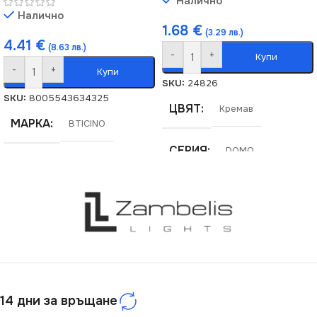
Налично
Налично
1.68
€
(3.29 лв.)
4.41
€
(8.63 лв.)
-
+
Купи
-
+
Купи
SKU:
24826
SKU:
8005543634325
ЦВЯТ
Кремав
МАРКА
BTICINO
СЕРИЯ
DOMO
МАРКА
KANLUX
РАМКА
Двойна
14 дни за връщане