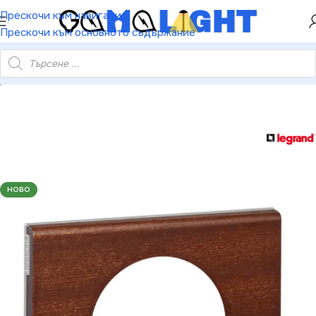
ХЕЙ ТИ! РЕГИСТРИРАЙ СЕ И ВЗЕМИ КУПОН ЗА
Прескочи към навигация
НАМАЛЕНИЕ ОТ 5%
Прескочи към основното съдържание
grand 3245060692216 ЕДИНИЧНА РАМКА CELIANE МАХАГОН
НОВО