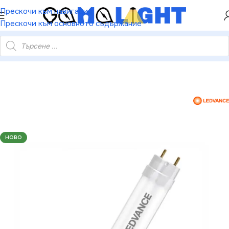
ХЕЙ ТИ! РЕГИСТРИРАЙ СЕ И ВЗЕМИ КУПОН ЗА
Прескочи към навигация
НАМАЛЕНИЕ ОТ 5%
Прескочи към основното съдържание
099854075063 LED ЛАМПА ST8E-1.2M 16W/865 220-240V EM
НОВО