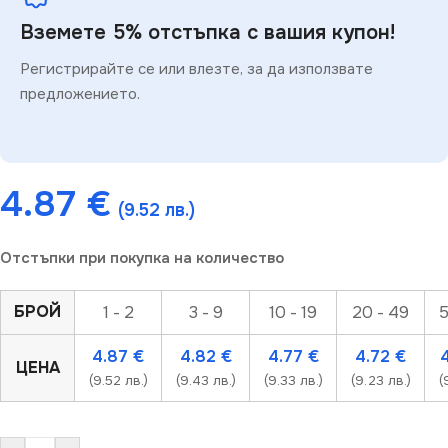
Вземете 5% отстъпка с вашия купон!
Регистрирайте се или влезте, за да използвате
предложението.
4.87
€
(9.52 лв.)
Отстъпки при покупка на количество
БРОЙ
1 - 2
3 - 9
10 - 19
20 - 49
5
4.87
€
4.82
€
4.77
€
4.72
€
ЦЕНА
(9.52 лв.)
(9.43 лв.)
(9.33 лв.)
(9.23 лв.)
(