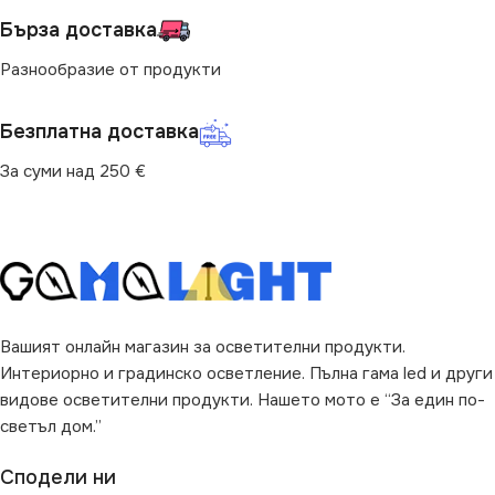
СВЕТЛИНЕН ПОТОК
Бърза доставка
(LM)
СВЕТЛИНЕН ПОТОК
Разнообразие от продукти
(LM)
806
Безплатна доставка
800
ФОРМА НА ЛАМПАТА
За суми над 250 €
ФОРМА НА ЛАМПАТА
G45
G45
Вашият онлайн магазин за осветителни продукти.
Интериорно и градинско осветление. Пълна гама led и други
видове осветителни продукти. Нашето мото е “За един по-
светъл дом.”
Сподели ни