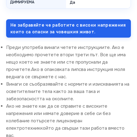
ДИМИРУЕМА
Да
Не забравяйте че работите с високи напрежения
които са опасни за човешкия живот.
Преди употреба винаги четете инструкциите. Ако е
необходимо прочетете втори трети път. Все ще има
нещо което не знаете или сте пропуснали да
прочетете.Ако в опаковката липсва инструкция моля
веднага се свържете с нас.
Винаги се съобразявайте с нормите и изискванията на
осветителните тела както за ваша така и
забезопасността на околните.
Ако не знаете как да се справите с високите
напрежения или нямате доверие в себе си без
колебание потърсете лицензиран
електротехниккойто да свърши тази работа вместо
вас.