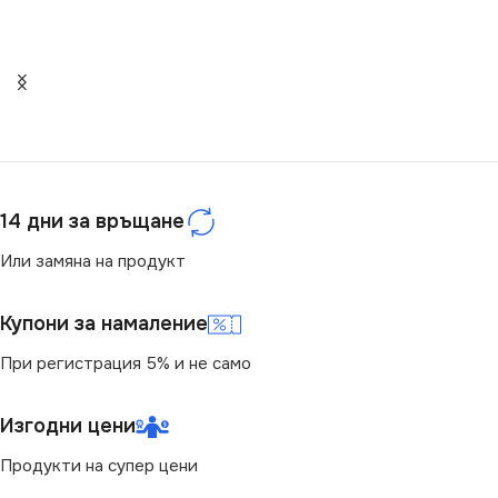
НАПРЕЖЕНИЕ (V)
ЦВЕТНА ТЕМПЕРАТУРА
(K)
220V
4000
МОЩНОСТ (W)
8
ЦОКЪЛ
E27
ЦОКЪЛ
14 дни за връщане
E27
Или замяна на продукт
НАПРЕЖЕНИЕ (V)
ДИМИРАНЕ
Купони за намаление
220V
Не се димира
При регистрация 5% и не само
МОЩНОСТ (W)
5.9
ЦВЕТНА ТЕМПЕРАТУРА
Изгодни цени
(K)
ЕНЕРГИЕН КЛАС
D
Продукти на супер цени
3000