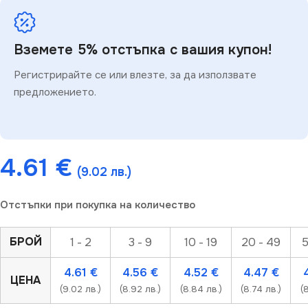
Вземете 5% отстъпка с вашия купон!
Регистрирайте се или влезте, за да използвате
предложението.
4.61
€
(9.02 лв.)
Отстъпки при покупка на количество
БРОЙ
1 - 2
3 - 9
10 - 19
20 - 49
5
4.61
€
4.56
€
4.52
€
4.47
€
ЦЕНА
(9.02 лв.)
(8.92 лв.)
(8.84 лв.)
(8.74 лв.)
(