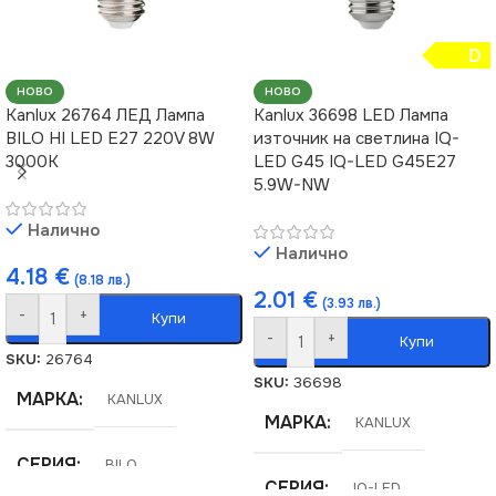
D
НОВО
НОВО
Kanlux 26764 ЛЕД Лампа
Kanlux 36698 LED Лампа
BILO HI LED E27 220V 8W
източник на светлина IQ-
3000K
LED G45 IQ-LED G45E27
5.9W-NW
Налично
Налично
4.18
€
(8.18 лв.)
2.01
€
(3.93 лв.)
-
+
Купи
-
+
Купи
SKU:
26764
SKU:
36698
МАРКА
KANLUX
МАРКА
KANLUX
СЕРИЯ
BILO
СЕРИЯ
IQ-LED