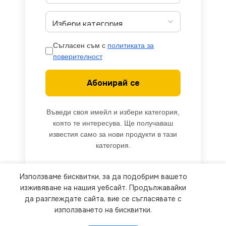
Съгласен съм с
политиката за
поверителност
Абонирай се
Въведи своя имейл и избери категория,
която те интересува. Ще получаваш
известия само за нови продукти в тази
категория.
Използваме бисквитки, за да подобрим вашето
We use cookies to improve your experience on our
изживяване на нашия уебсайт. Продължавайки
website. By browsing this website, you agree to
да разглеждате сайта, вие се съгласявате с
използването на бисквитки.
our use of cookies.