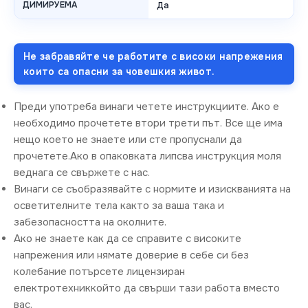
ДИМИРУЕМА
Да
Не забравяйте че работите с високи напрежения
които са опасни за човешкия живот.
Преди употреба винаги четете инструкциите. Ако е
необходимо прочетете втори трети път. Все ще има
нещо което не знаете или сте пропуснали да
прочетете.Ако в опаковката липсва инструкция моля
веднага се свържете с нас.
Винаги се съобразявайте с нормите и изискванията на
осветителните тела както за ваша така и
забезопасността на околните.
Ако не знаете как да се справите с високите
напрежения или нямате доверие в себе си без
колебание потърсете лицензиран
електротехниккойто да свърши тази работа вместо
вас.