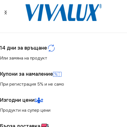
ЦОКЪЛ
G9
ЕНЕРГИЕН КЛАС
F
СЕРИЯ
P DIM PIN
НАПРЕЖЕНИЕ (V)
НАПРЕЖЕНИЕ (V)
220V
14 дни за връщане
220V
МОЩНОСТ (W)
2
Или замяна на продукт
МОЩНОСТ (W)
3.5
ЦОКЪЛ
GU10
Купони за намаление
При регистрация 5% и не само
СВЕТЛИНЕН ПОТОК
ЦВЕТНА ТЕМПЕРАТУРА
(LM)
(K)
Изгодни цени
350
Продукти на супер цени
3000
ДИМИРАНЕ
Димираща
СВЕТЛИНЕН ПОТОК
Бърза доставка