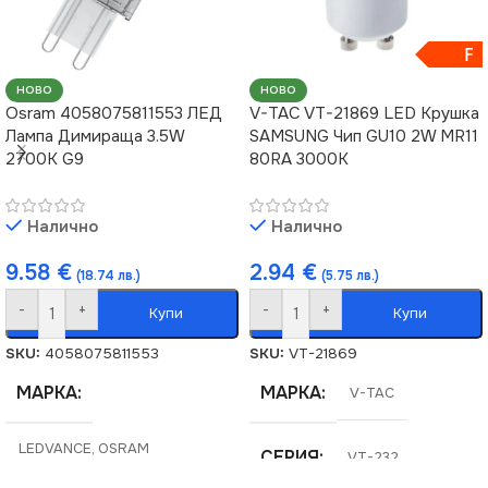
F
НОВО
НОВО
Osram 4058075811553 ЛЕД
V-TAC VT-21869 LED Крушка
Лампа Димираща 3.5W
SAMSUNG Чип GU10 2W MR11
2700K G9
80RA 3000K
Налично
Налично
9.58
€
2.94
€
(18.74 лв.)
(5.75 лв.)
-
+
-
+
Купи
Купи
SKU:
4058075811553
SKU:
VT-21869
МАРКА
МАРКА
V-TAC
LEDVANCE
,
OSRAM
СЕРИЯ
VT-232