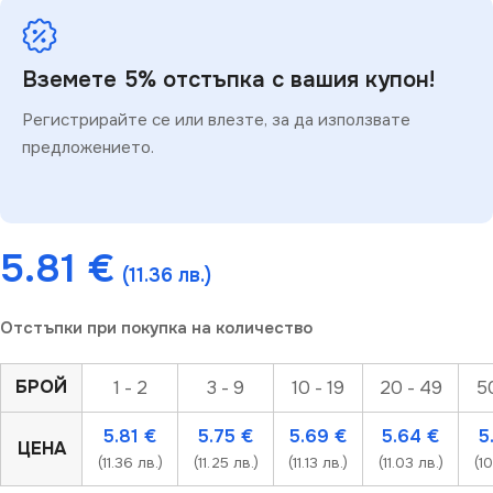
Вземете 5% отстъпка с вашия купон!
Регистрирайте се или влезте, за да използвате
предложението.
5.81
€
(11.36 лв.)
Отстъпки при покупка на количество
БРОЙ
1 - 2
3 - 9
10 - 19
20 - 49
5
5.81
€
5.75
€
5.69
€
5.64
€
5
ЦЕНА
(11.36 лв.)
(11.25 лв.)
(11.13 лв.)
(11.03 лв.)
(10