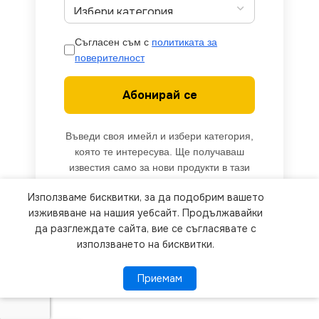
Съгласен съм с
политиката за
поверителност
Абонирай се
Въведи своя имейл и избери категория,
която те интересува. Ще получаваш
известия само за нови продукти в тази
категория.
Използваме бисквитки, за да подобрим вашето
We use cookies to improve your experience on our
изживяване на нашия уебсайт. Продължавайки
website. By browsing this website, you agree to
да разглеждате сайта, вие се съгласявате с
използването на бисквитки.
our use of cookies.
Приемам
Приемам
ПОВЕЧЕ ИНФОРМАЦИЯ