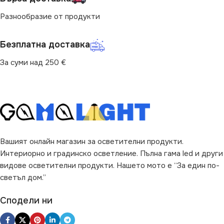
(LM)
Разнообразие от продукти
ЦВЕТНА ТЕМПЕРАТУРА
(K)
150
Безплатна доставка
2700
ФОРМА НА ЛАМПАТА
За суми над 250 €
ФОРМА НА ЛАМПАТА
PAR11
Капсула
Вашият онлайн магазин за осветителни продукти.
Интериорно и градинско осветление. Пълна гама led и други
видове осветителни продукти. Нашето мото е “За един по-
светъл дом.”
Сподели ни