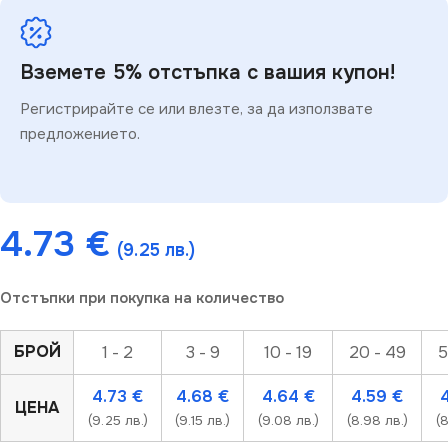
Вземете 5% отстъпка с вашия купон!
Регистрирайте се или влезте, за да използвате
предложението.
4.73
€
(9.25 лв.)
Отстъпки при покупка на количество
БРОЙ
1 - 2
3 - 9
10 - 19
20 - 49
5
4.73
€
4.68
€
4.64
€
4.59
€
ЦЕНА
(9.25 лв.)
(9.15 лв.)
(9.08 лв.)
(8.98 лв.)
(8