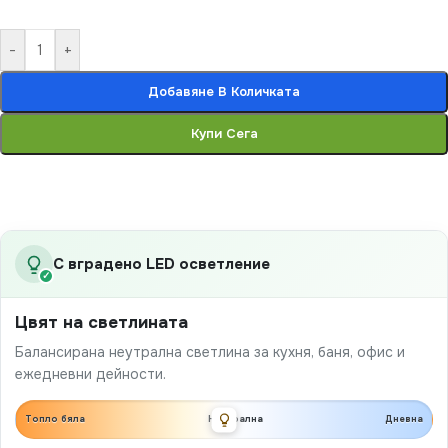
-
+
Добавяне В Количката
Купи Сега
С вградено LED осветление
✓
Цвят на светлината
Балансирана неутрална светлина за кухня, баня, офис и
ежедневни дейности.
Топло бяла
Неутрална
Дневна