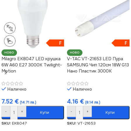
F
F
НОВО
НОВО
Milagro EK8047 LED крушка
V-TAC VT-21653 LED Пура
6W A60 E27 3000K Twilight-
SAMSUNG Чип 120см 18W G13
Motion
Нано Пластик 3000К
Налично
Налично
7.52
€
4.16
€
(14.71 лв.)
(8.14 лв.)
-
+
-
+
Купи
Купи
SKU:
EK8047
SKU:
VT-21653