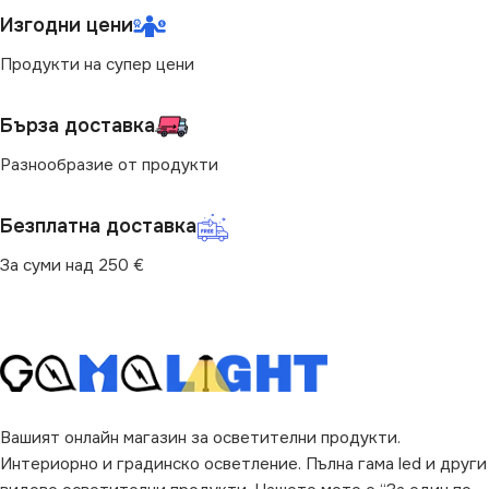
Изгодни цени
СВЕТЛИНЕН ПОТОК
СВЕТЛИНЕН ПОТОК
(LM)
(LM)
Продукти на супер цени
510
1850
Бърза доставка
Разнообразие от продукти
ДИМИРАНЕ
ЦОКЪЛ
G13
Безплатна доставка
Не се димира
За суми над 250 €
МОЩНОСТ (W)
6
ФОРМА НА ЛАМПАТА
A60
Вашият онлайн магазин за осветителни продукти.
Интериорно и градинско осветление. Пълна гама led и други
ДОПЪЛНИТЕЛНИ