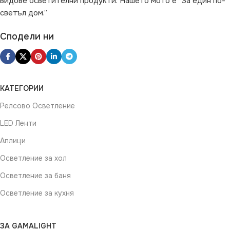
видове осветителни продукти. Нашето мото е “За един по-
ОПЦИИ
светъл дом.”
Със Сензор
Сподели ни
КАТЕГОРИИ
Релсово Осветление
LED Ленти
Аплици
Осветление за хол
Осветление за баня
Осветление за кухня
ЗА GAMALIGHT