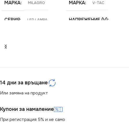
МАРКА
МАРКА
MILAGRO
V-TAC
СЕРИЯ
НАПРЕЖЕНИЕ (V)
LED LAMPA
220V
ЕНЕРГИЕН КЛАС
F
ЕНЕРГИЕН КЛАС
F
НАПРЕЖЕНИЕ (V)
СЕРИЯ
VT-121
220V
14 дни за връщане
ЦОКЪЛ
МОЩНОСТ (W)
E27
18
Или замяна на продукт
ЦВЕТНА ТЕМПЕРАТУРА
ЦВЕТНА ТЕМПЕРАТУРА
(K)
(K)
Купони за намаление
При регистрация 5% и не само
3000
3000