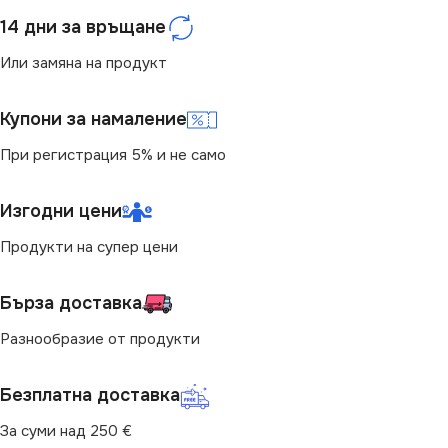
14 дни за връщане
НАПРЕЖЕНИЕ (V)
Или замяна на продукт
220V
Купони за намаление
МОЩНОСТ (W)
4.9
При регистрация 5% и не само
ЕНЕРГИЕН КЛАС
F
Изгодни цени
Продукти на супер цени
СВЕТЛИНЕН ПОТОК
(LM)
Бърза доставка
470
Разнообразие от продукти
ФОРМА НА ЛАМПАТА
Безплатна доставка
За суми над 250 €
G45