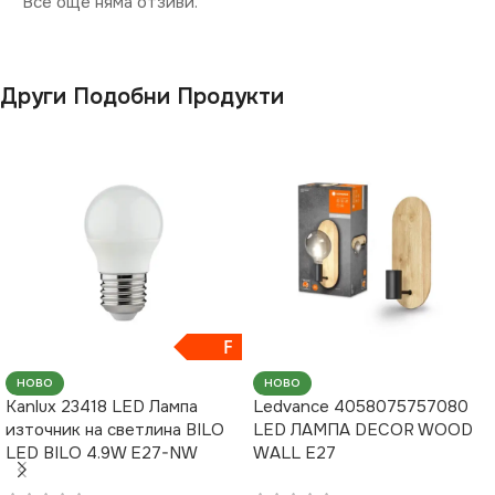
Все още няма отзиви.
Други Подобни Продукти
F
НОВО
НОВО
Kanlux 23418 LED Лампа
Ledvance 4058075757080
източник на светлина BILO
LED ЛАМПА DECOR WOOD
LED BILO 4.9W E27-NW
WALL E27