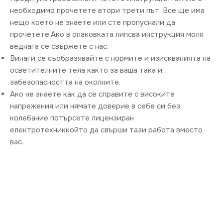
необходимо прочетете втори трети път. Все ще има
нещо което не знаете или сте пропуснали да
прочетете.Ако в опаковката липсва инструкция моля
веднага се свържете с нас.
Винаги се съобразявайте с нормите и изискванията на
осветителните тела както за ваша така и
забезопасността на околните.
Ако не знаете как да се справите с високите
напрежения или нямате доверие в себе си без
колебание потърсете лицензиран
електротехниккойто да свърши тази работа вместо
вас.