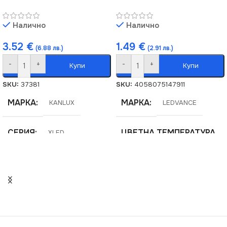
Налично
Налично
3.52
€
1.49
€
(6.88 лв.)
(2.91 лв.)
-
+
-
+
Купи
Купи
SKU:
37381
SKU:
4058075147911
МАРКА
МАРКА
KANLUX
LEDVANCE
СЕРИЯ
ЦВЕТНА ТЕМПЕРАТУРА
XLED
(K)
ВИД
LED
4000
ЦОКЪЛ
E27
ЦОКЪЛ
E14
МОЩНОСТ (W)
7