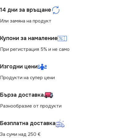
МОЩНОСТ (W)
4.9
14 дни за връщане
НАПРЕЖЕНИЕ (V)
СВЕТЛИНЕН ПОТОК
Или замяна на продукт
(LM)
220V
Купони за намаление
470
СВЕТЛИНЕН ПОТОК
При регистрация 5% и не само
(LM)
Изгодни цени
806
Продукти на супер цени
ЦВЕТНА ТЕМПЕРАТУРА
(K)
Бърза доставка
Разнообразие от продукти
2700
Безплатна доставка
ДИМИРАНЕ
За суми над 250 €