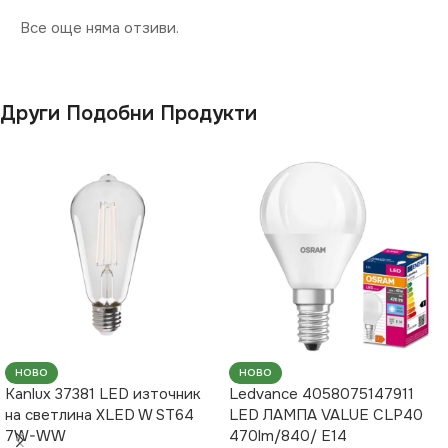
Все още няма отзиви.
Други Подобни Продукти
НОВО
НОВО
Kanlux 37381 LED източник
Ledvance 4058075147911
на светлина XLED W ST64
LED ЛАМПА VALUE CLP40
7W-WW
470lm/840/ E14