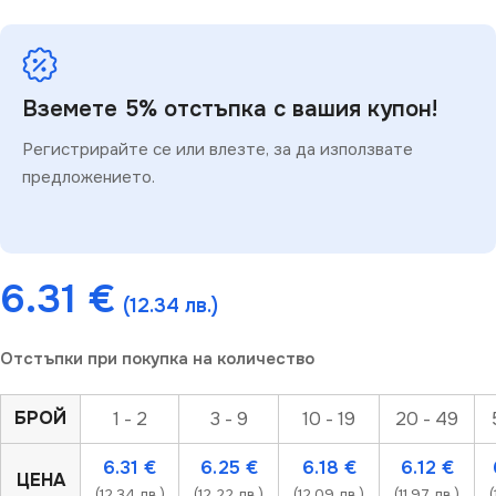
Вземете 5% отстъпка с вашия купон!
Регистрирайте се или влезте, за да използвате
предложението.
6.31
€
(12.34 лв.)
Отстъпки при покупка на количество
БРОЙ
1 - 2
3 - 9
10 - 19
20 - 49
6.31
€
6.25
€
6.18
€
6.12
€
ЦЕНА
(12.34 лв.)
(12.22 лв.)
(12.09 лв.)
(11.97 лв.)
(