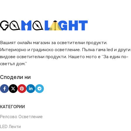
Не се димира
ЦВЯТ
Прозрачен
РАЗМЕР
Φ14 cm
Вашият онлайн магазин за осветителни продукти.
Интериорно и градинско осветление. Пълна гама led и други
видове осветителни продукти. Нашето мото е “За един по-
светъл дом.”
Сподели ни
КАТЕГОРИИ
Релсово Осветление
LED Ленти