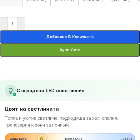
-
+
Добавяне В Количката
Купи Сега
С вградено LED осветление
✓
Цвят на светлината
Топла и уютна светлина, подходяща за хол, спалня,
трапезария и зони за почивка.
Топло бяла
Неутрална
Дневна