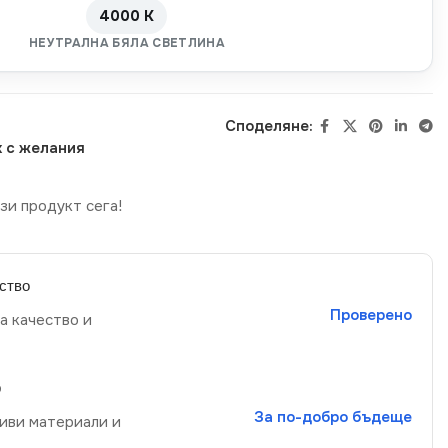
4000 K
НЕУТРАЛНА БЯЛА СВЕТЛИНА
Споделяне:
 с желания
зи продукт сега!
ство
Проверено
а качество и
р
За по-добро бъдеще
иви материали и