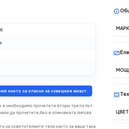
Об
МАРК
K
m
Еле
МОЩН
ния които са опасни за човешкия живот.
Тех
о е необходимо прочетете втори трети път.
ЦВЕТ
нали да прочетете.Ако в опаковката липсва
та на осветителните тела както за ваша така