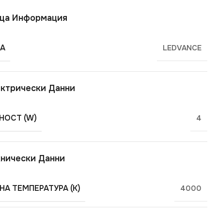
ща Информация
А
LEDVANCE
ктрически Данни
ОСТ (W)
4
нически Данни
НА ТЕМПЕРАТУРА (K)
4000