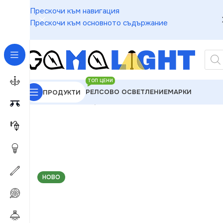
Прескочи към навигация
Прескочи към основното съдържание
ТОП ЦЕНИ
РЕЛСОВО ОСВЕТЛЕНИЕ
МАРКИ
ПРОДУКТИ
GAMALIGHT
»
Луни
»
Ledvance 4058075702882 L
НОВО