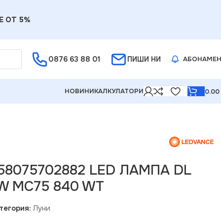
Е ОТ 5%
0876 63 88 01
ПИШИ НИ
АБОНАМЕ
НОВИНИ
КАЛКУЛАТОРИ
0.0
58075702882 LED ЛАМПА DL
W MC75 840 WT
тегория:
Луни