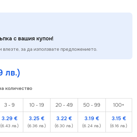
пка с вашия купон!
 влезте, за да използвате предложението.
9 лв.)
на количество
3 - 9
10 - 19
20 - 49
50 - 99
100+
3.29
€
3.25
€
3.22
€
3.19
€
3.15
€
(6.43 лв.)
(6.36 лв.)
(6.30 лв.)
(6.24 лв.)
(6.16 лв.)