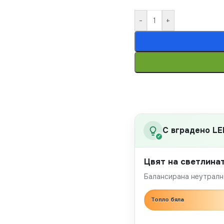
-
+
С вградено LE
✓
Цвят на светлина
Балансирана неутрална
Топло бяла