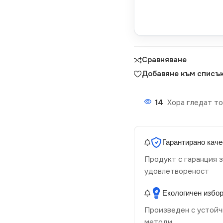
Сравняване
Добавяне към списък
14
Хора гледат то
Гарантирано каче
Продукт с гаранция з
удовлетвореност
Екологичен избо
Произведен с устойч
методи