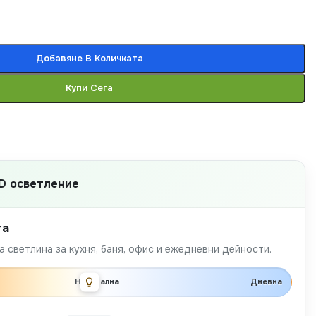
Добавяне В Количката
Купи Сега
D осветление
та
 светлина за кухня, баня, офис и ежедневни дейности.
Неутрална
Дневна