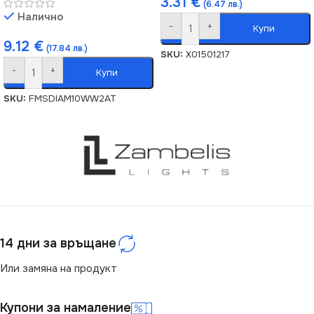
3.31
€
(6.47 лв.)
Налично
-
+
Купи
9.12
€
(17.84 лв.)
SKU:
X01501217
-
+
Купи
SKU:
FMSDIAM10WW2AT
14 дни за връщане
Или замяна на продукт
Купони за намаление