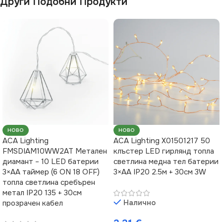
Други Подобни Продукти
НОВО
НОВО
ACA Lighting
ACA Lighting X01501217 50
FMSDIAM10WW2AT Метален
клъстер LED гирлянд топла
диамант – 10 LED батерии
светлина медна тел батерии
3×AA таймер (6 ON 18 OFF)
3×AA IP20 2.5м + 30см 3W
топла светлина сребърен
метал IP20 135 + 30см
Налично
прозрачен кабел