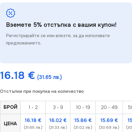
Вземете 5% отстъпка с вашия купон!
Регистрирайте се или влезте, за да използвате
предложението.
16.18
€
(31.65 лв.)
Отстъпки при покупка на количество
БРОЙ
1 - 2
3 - 9
10 - 19
20 - 49
5
16.18
€
16.02
€
15.86
€
15.69
€
1
ЦЕНА
(31.65 лв.)
(31.33 лв.)
(31.02 лв.)
(30.69 лв.)
(30