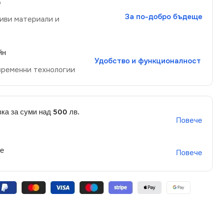
р
За по-добро бъдеще
иви материали и
йн
Удобство и функционалност
временни технологии
ка за суми над 500 лв.
Повече
не
Повече