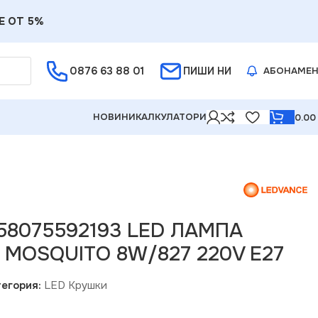
Е ОТ 5%
0876 63 88 01
ПИШИ НИ
АБОНАМЕ
НОВИНИ
КАЛКУЛАТОРИ
0.0
058075592193 LED ЛАМПА
 MOSQUITO 8W/827 220V E27
егория:
LED Крушки