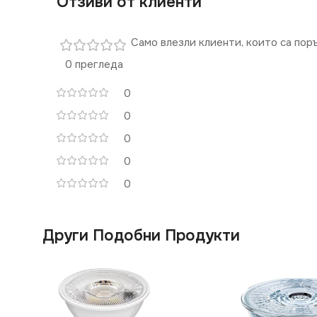
Отзиви от клиенти
Само влезли клиенти, които са пор
0 прегледа
0
0
0
0
0
Други Подобни Продукти