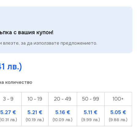
пка с вашия купон!
 влезте, за да използвате предложението.
1 лв.)
на количество
3 - 9
10 - 19
20 - 49
50 - 99
100+
5.27
€
5.21
€
5.16
€
5.11
€
5.05
€
(10.31 лв.)
(10.19 лв.)
(10.09 лв.)
(9.99 лв.)
(9.88 лв.)