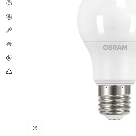
Щракнете за уголемяване