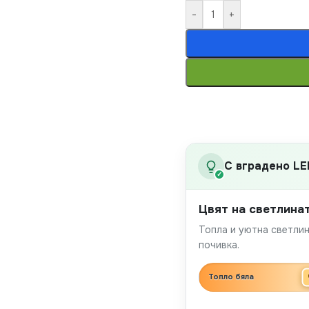
-
+
С вградено LE
✓
Цвят на светлина
Топла и уютна светлин
почивка.
Топло бяла