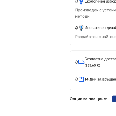
Екологичен избо
Произведен с устойч
методи
Иновативен диза
Разработен с най-съ
Безплатна достав
(255.65 €)
14 Дни за връща
Опции за плащане: