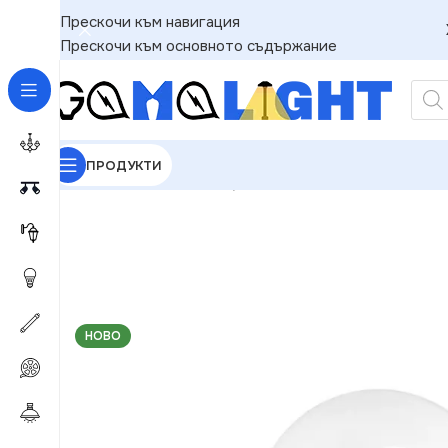
Прескочи към навигация
Прескочи към основното съдържание
ПРОДУКТИ
GAMALIGHT
»
LED Крушки
»
Ledvance 405807559
НОВО