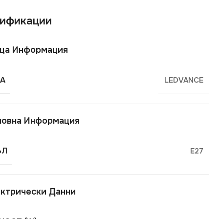
ификации
ща Информация
А
LEDVANCE
новна Информация
ЪЛ
E27
ктрически Данни