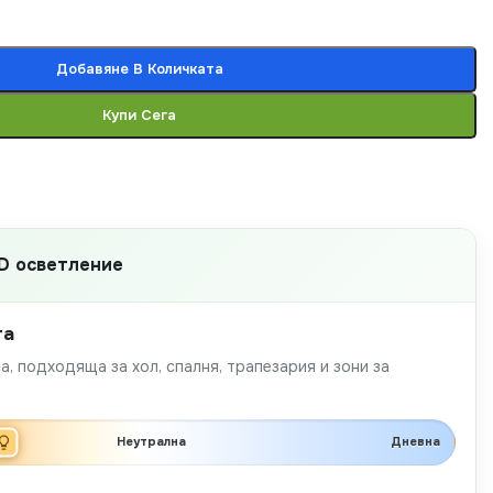
Добавяне В Количката
Купи Сега
D осветление
та
а, подходяща за хол, спалня, трапезария и зони за
Неутрална
Дневна