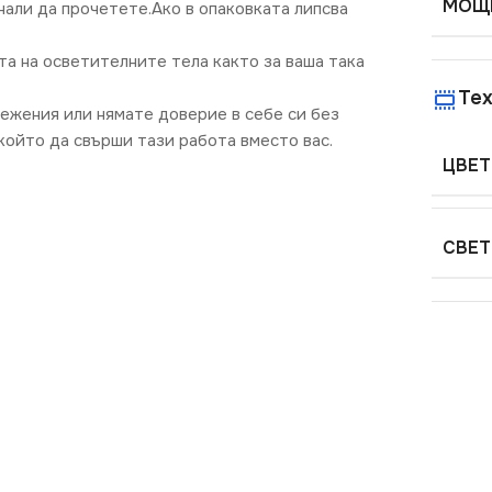
МОЩН
нали да прочетете.Ако в опаковката липсва
та на осветителните тела както за ваша така
Тех
режения или нямате доверие в себе си без
ойто да свърши тази работа вместо вас.
ЦВЕТ
СВЕТ