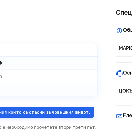
Спец
Об
МАРК
K
Ос
m
ЦОК
ния които са опасни за човешкия живот.
Еле
о е необходимо прочетете втори трети път.