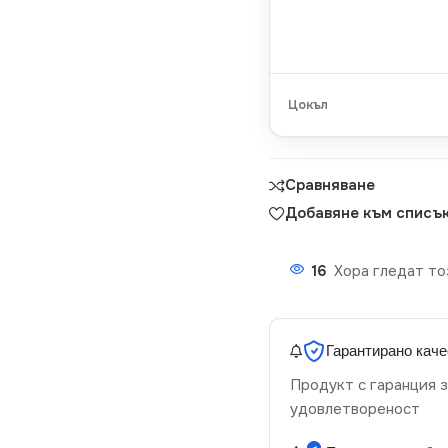
Цокъл
Сравняване
Добавяне към списък
16
Хора гледат то
Гарантирано каче
Продукт с гаранция з
удовлетвореност