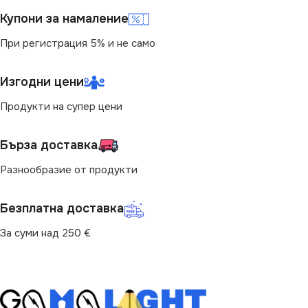
СТЕПЕН НА ЗАЩИТА
Купони за намаление
СТЕПЕН НА ЗАЩИТА
IP65
При регистрация 5% и не само
IP44
ЦВЕТНА ТЕМПЕРАТУРА
Изгодни цени
(K)
НАПРЕЖЕНИЕ (V)
Продукти на супер цени
ЗЕЛЕНА
220V
Бърза доставка
МОЩНОСТ (W)
Разнообразие от продукти
30
Безплатна доставка
ЕНЕРГИЕН КЛАС
F
За суми над 250 €
ДОПЪЛНИТЕЛНИ
ОПЦИИ
Със Сензор