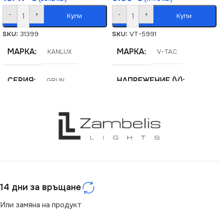
-
+
-
+
Купи
Купи
SKU:
31399
SKU:
VT-5991
МАРКА
МАРКА
KANLUX
V-TAC
СЕРИЯ
НАПРЕЖЕНИЕ (V)
GRUN
220V
ЦВЕТНА ТЕМПЕРАТУРА
(K)
ЕНЕРГИЕН КЛАС
G
4000
СЕРИЯ
VT-4021
СВЕТЛИНЕН ПОТОК
(LM)
14 дни за връщане
МОЩНОСТ (W)
20
Или замяна на продукт
2650