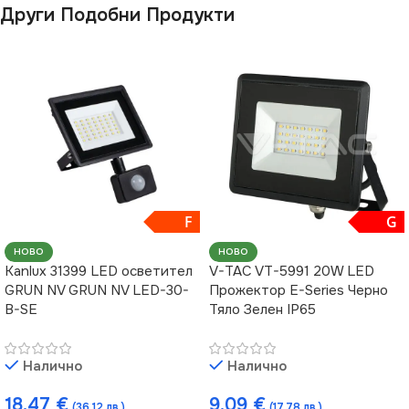
Други Подобни Продукти
F
G
НОВО
НОВО
Kanlux 31399 LED осветител
V-TAC VT-5991 20W LED
GRUN NV GRUN NV LED-30-
Прожектор E-Series Черно
B-SE
Тяло Зелен IP65
Налично
Налично
18.47
€
9.09
€
(36.12 лв.)
(17.78 лв.)