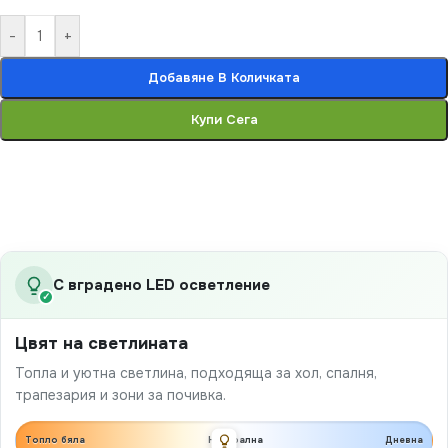
-
+
Добавяне В Количката
Купи Сега
С вградено LED осветление
✓
Цвят на светлината
Топла и уютна светлина, подходяща за хол, спалня,
трапезария и зони за почивка.
Топло бяла
Неутрална
Дневна