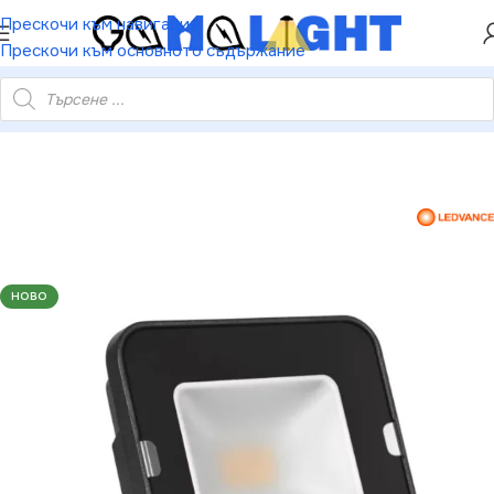
ХЕЙ ТИ! РЕГИСТРИРАЙ СЕ И ВЗЕМИ КУПОН ЗА
Прескочи към навигация
НАМАЛЕНИЕ ОТ 5%
Прескочи към основното съдържание
557 LED ПРОЖЕКТОР FL COMP V 10W 830 SYM 100 BK ЧЕРЕН
НОВО