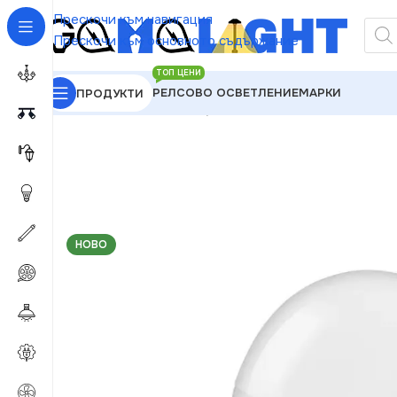
Прескочи към навигация
Прескочи към основното съдържание
ТОП ЦЕНИ
РЕЛСОВО ОСВЕТЛЕНИЕ
МАРКИ
ПРОДУКТИ
GAMALIGHT
»
LED Крушки
»
Ledvance 4058075561
НОВО