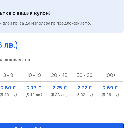
пка с вашия купон!
 влезте, за да използвате предложението.
3 лв.)
на количество
3 - 9
10 - 19
20 - 49
50 - 99
100+
2.80
€
2.77
€
2.75
€
2.72
€
2.69
€
(5.48 лв.)
(5.42 лв.)
(5.38 лв.)
(5.32 лв.)
(5.26 лв.)