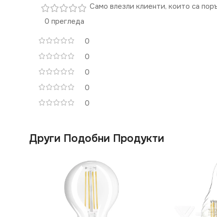
Само влезли клиенти, които са пор
0 прегледа
0
0
0
0
0
Други Подобни Продукти