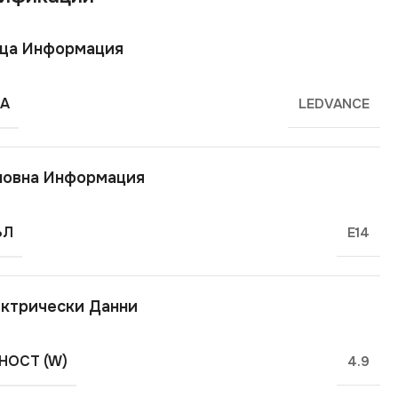
ща Информация
А
LEDVANCE
новна Информация
ЪЛ
E14
ктрически Данни
ОСТ (W)
4.9