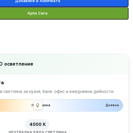
Добавяне В Количката
Купи Сега
D осветление
та
 светлина за кухня, баня, офис и ежедневни дейности.
Неутрална
Дневна
4000 K
НЕУТРАЛНА БЯЛА СВЕТЛИНА