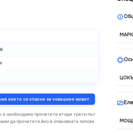
Об
МАРК
K
Ос
m
ЦОК
ния които са опасни за човешкия живот.
Еле
о е необходимо прочетете втори трети път.
МОЩН
нали да прочетете.Ако в опаковката липсва