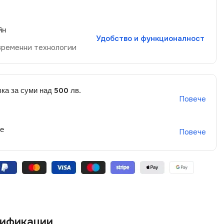
йн
Удобство и функционалност
временни технологии
ка за суми над 500 лв.
Повече
не
Повече
ификации