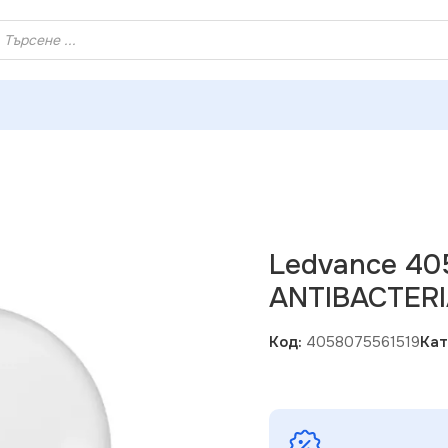
ХЕЙ ТИ! РЕГИСТРИРАЙ СЕ И ВЗЕМИ КУПОН ЗА НАМАЛЕНИ
519 LED ЛАМПИ ANTIBACTERIAL CLP40 470lm/840 E14
Ledvance 40
ANTIBACTERI
Код:
4058075561519
Кат