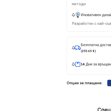
методи
Иновативен диза
Разработен с най-съ
Безплатна достав
(255.65 €)
14 Дни за връща
Опции за плащане:
Спец