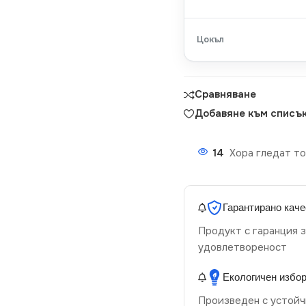
Цокъл
Сравняване
Добавяне към списък
14
Хора гледат то
Гарантирано каче
Продукт с гаранция з
удовлетвореност
Екологичен избо
Произведен с устойч