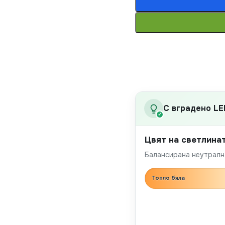
С вградено LE
✓
Цвят на светлина
Балансирана неутрална
Топло бяла