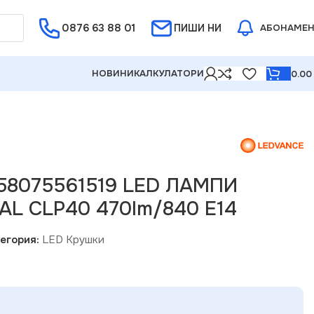
0876 63 88 01
Е ОТ 5%
ПИШИ НИ
АБОНАМЕ
НОВИНИ
КАЛКУЛАТОРИ
0.0
58075561519 LED ЛАМПИ
AL CLP40 470lm/840 E14
егория:
LED Крушки