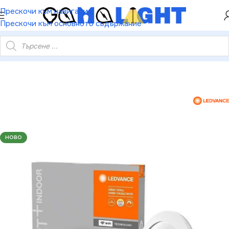
ХЕЙ ТИ! РЕГИСТРИРАЙ СЕ И ВЗЕМИ КУПОН ЗА
Прескочи към навигация
НАМАЛЕНИЕ ОТ 5%
Прескочи към основното съдържание
+ORBIS CEILING SPIRAL WIFI TW 500mm WT 4300lm SMART
НОВО