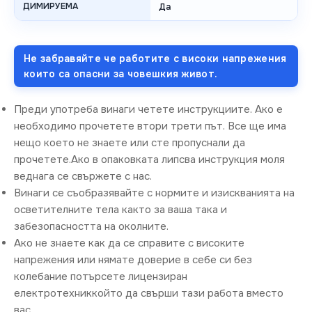
ДИМИРУЕМА
Да
Не забравяйте че работите с високи напрежения
които са опасни за човешкия живот.
Преди употреба винаги четете инструкциите. Ако е
необходимо прочетете втори трети път. Все ще има
нещо което не знаете или сте пропуснали да
прочетете.Ако в опаковката липсва инструкция моля
веднага се свържете с нас.
Винаги се съобразявайте с нормите и изискванията на
осветителните тела както за ваша така и
забезопасността на околните.
Ако не знаете как да се справите с високите
напрежения или нямате доверие в себе си без
колебание потърсете лицензиран
електротехниккойто да свърши тази работа вместо
вас.