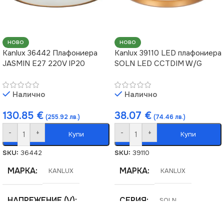
НОВО
НОВО
Kanlux 36442 Плафониера
Kanlux 39110 LED плафониера
JASMIN E27 220V IP20
SOLN LED CCTDIM W/G
Налично
Налично
130.85
€
38.07
€
(255.92 лв.)
(74.46 лв.)
-
+
-
+
Купи
Купи
SKU:
36442
SKU:
39110
МАРКА
МАРКА
KANLUX
KANLUX
НАПРЕЖЕНИЕ (V)
СЕРИЯ
SOLN