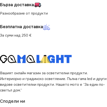
Бърза доставка
IP20
НАЧИН НА МОНТАЖ
Разнообразие от продукти
ДИМИРАНЕ
Димираща
Повърхностен
Безплатна доставка
ДОПЪЛНИТЕЛНИ
За суми над 250 €
ВИД
с Крушки
ОПЦИИ
С Дистанционно
ЦВЯТ
Светло Дърво
ФОРМА
Кръг
ФОРМА
Кръг
Вашият онлайн магазин за осветителни продукти.
РАЗМЕР
Интериорно и градинско осветление. Пълна гама led и други
Φ7.5 cm
видове осветителни продукти. Нашето мото е “За един по-
светъл дом.”
НАЧИН НА МОНТАЖ
Сподели ни
Повърхностен