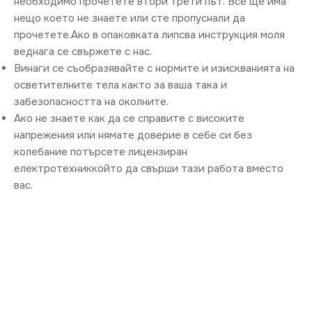
необходимо прочетете втори трети път. Все ще има
нещо което не знаете или сте пропуснали да
прочетете.Ако в опаковката липсва инструкция моля
веднага се свържете с нас.
Винаги се съобразявайте с нормите и изискванията на
осветителните тела както за ваша така и
забезопасността на околните.
Ако не знаете как да се справите с високите
напрежения или нямате доверие в себе си без
колебание потърсете лицензиран
електротехниккойто да свърши тази работа вместо
вас.