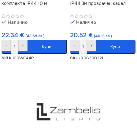
комплекта IP44 10 м
IP44 3м прозрачен кабел
Налично
Налично
22.34
€
20.52
€
(43.69 лв.)
(40.13 лв.)
-
+
-
+
Купи
Купи
SKU:
100WE44R
SKU:
X08300221