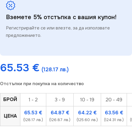
Вземете 5% отстъпка с вашия купон!
Регистрирайте се или влезте, за да използвате
предложението.
65.53
€
(128.17 лв.)
Отстъпки при покупка на количество
БРОЙ
1 - 2
3 - 9
10 - 19
20 - 49
65.53
€
64.87
€
64.22
€
63.56
€
ЦЕНА
(128.17 лв.)
(126.87 лв.)
(125.60 лв.)
(124.31 лв.)
(