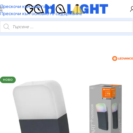
ХЕЙ ТИ! РЕГИСТРИРАЙ СЕ И ВЗЕМИ КУПОН ЗА
Прескочи към навигация
НАМАЛЕНИЕ ОТ 5%
Прескочи към основното съдържание
78336 SMART WIFI CURVE WALL RGBW 520lm DG IP44 SMART
НОВО