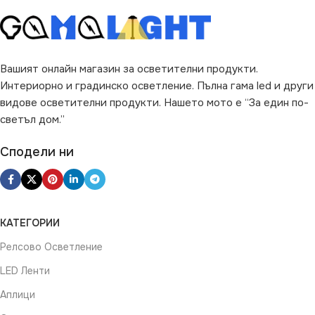
ПРЕДНАЗНАЧЕНИЕ
за Баня
,
за Окачен Таван
Вашият онлайн магазин за осветителни продукти.
Интериорно и градинско осветление. Пълна гама led и други
ВИД
LED
видове осветителни продукти. Нашето мото е “За един по-
светъл дом.”
ФОРМА
Квадрат
Сподели ни
КАТЕГОРИИ
Релсово Осветление
LED Ленти
Аплици