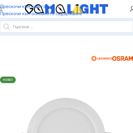
ХЕЙ ТИ! РЕГИСТРИРАЙ СЕ И ВЗЕМИ КУПОН ЗА
Прескочи към навигация
НАМАЛЕНИЕ ОТ 5%
Прескочи към основното съдържание
ВЕТИТЕЛНО ТЯЛО DL SLIM GEN2 DN155 12W/3000K WT IP20
НОВО