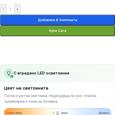
-
+
Добавяне В Количката
Купи Сега
С вградено LED осветление
✓
Цвят на светлината
Топла и уютна светлина, подходяща за хол, спалня,
трапезария и зони за почивка.
Топло бяла
Неутрална
Дневна