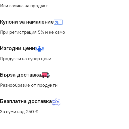
Или замяна на продукт
4000
Купони за намаление
СВЕТЛИНЕН ПОТОК
(LM)
При регистрация 5% и не само
1260
Изгодни цени
Продукти на супер цени
СТЕПЕН НА ЗАЩИТА
Бърза доставка
IP20
,
IP44
Разнообразие от продукти
МОЩНОСТ (W)
18
Безплатна доставка
НАЧИН НА МОНТАЖ
За суми над 250 €
Вграждане