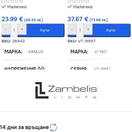
Налично
Налично
23.99
€
37.67
€
(46.92 лв.)
(73.68 лв.)
-
+
-
+
Купи
Купи
SKU:
28943
SKU:
VT-9997
МАРКА
МАРКА
KANLUX
V-TAC
НАПРЕЖЕНИЕ (V)
СЕРИЯ
VT-9997
220V
СТЕПЕН НА ЗАЩИТА
СЕРИЯ
KATRO
IP20
ЦВЕТНА ТЕМПЕРАТУРА
(K)
14 дни за връщане