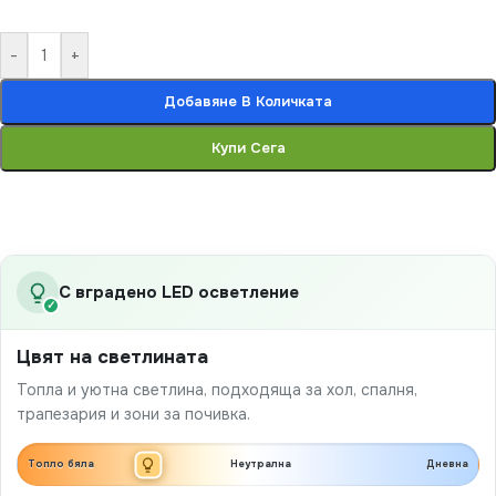
-
+
Добавяне В Количката
Купи Сега
С вградено LED осветление
✓
Цвят на светлината
Топла и уютна светлина, подходяща за хол, спалня,
трапезария и зони за почивка.
Топло бяла
Неутрална
Дневна