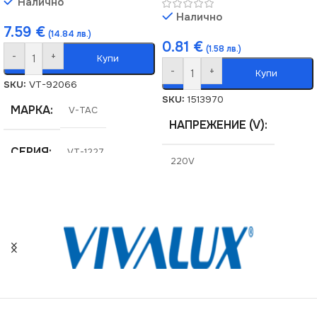
Налично
Налично
7.59
€
(14.84 лв.)
0.81
€
(1.58 лв.)
-
+
Купи
-
+
Купи
SKU:
VT-92066
SKU:
1513970
МАРКА
V-TAC
НАПРЕЖЕНИЕ (V)
СЕРИЯ
VT-1227
220V
ЕНЕРГИЕН КЛАС
A
МОЩНОСТ (W)
3
НАПРЕЖЕНИЕ (V)
ЦОКЪЛ
E14
220V
ДИМИРАНЕ
МОЩНОСТ (W)
17