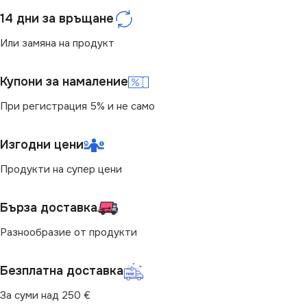
Не се димира
14 дни за връщане
ЦОКЪЛ
E27
СВЕТЛИНЕН ПОТОК
Или замяна на продукт
(LM)
СВЕТЛИНЕН ПОТОК
Купони за намаление
(LM)
264
При регистрация 5% и не само
1300
ЦВЕТНА ТЕМПЕРАТУРА
Изгодни цени
(K)
ФОРМА НА ЛАМПАТА
Продукти на супер цени
6400
PAR38
Бърза доставка
СЕРИЯ
BASIS
Разнообразие от продукти
ВИД НА КРУШКАТА
ФОРМА НА ЛАМПАТА
Безплатна доставка
Рефлекторна
C37
За суми над 250 €