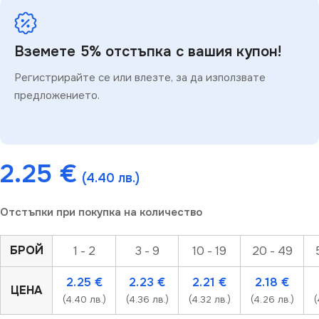
Вземете 5% отстъпка с вашия купон!
Регистрирайте се или влезте, за да използвате
предложението.
2.25
€
(4.40 лв.)
Отстъпки при покупка на количество
БРОЙ
1 - 2
3 - 9
10 - 19
20 - 49
2.25
€
2.23
€
2.21
€
2.18
€
ЦЕНА
(4.40 лв.)
(4.36 лв.)
(4.32 лв.)
(4.26 лв.)
(