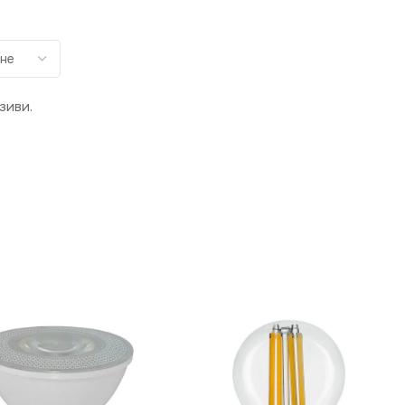
зиви.