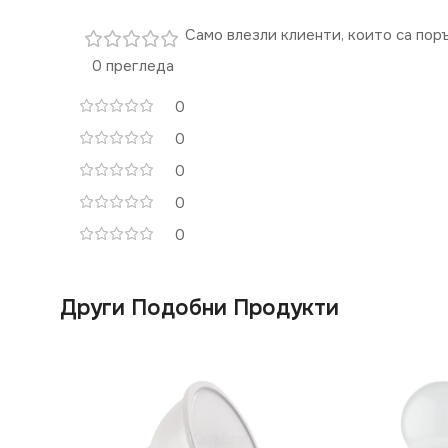
Само влезли клиенти, които са пор
0 прегледа
0
0
0
0
0
Други Подобни Продукти