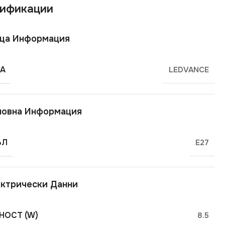
ификации
ща Информация
А
LEDVANCE
новна Информация
ЪЛ
E27
ктрически Данни
ОСТ (W)
8.5