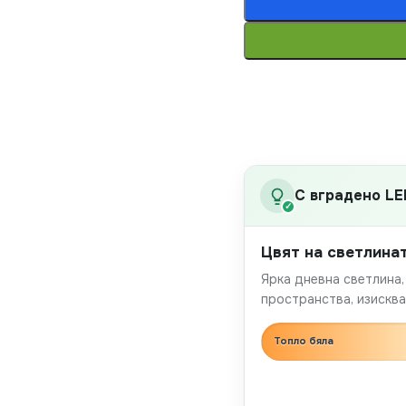
С вградено LE
✓
Цвят на светлина
Ярка дневна светлина
пространства, изискв
Топло бяла