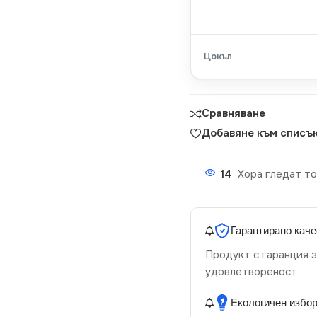
Цокъл
Сравняване
Добавяне към списък
14
Хора гледат то
Гарантирано каче
Продукт с гаранция з
удовлетвореност
Екологичен избо