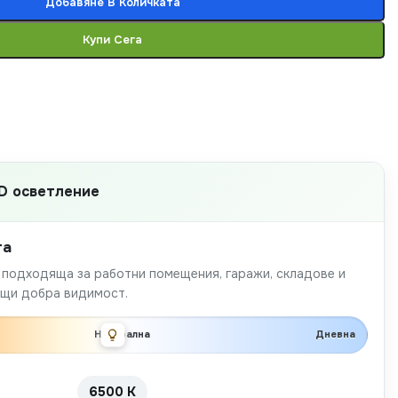
Добавяне В Количката
Купи Сега
D осветление
та
, подходяща за работни помещения, гаражи, складове и
ащи добра видимост.
Неутрална
Дневна
6500 K