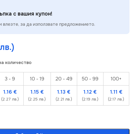
пка с вашия купон!
 влезте, за да използвате предложението.
лв.)
на количество
3 - 9
10 - 19
20 - 49
50 - 99
100+
1.16
€
1.15
€
1.13
€
1.12
€
1.11
€
(2.27 лв.)
(2.25 лв.)
(2.21 лв.)
(2.19 лв.)
(2.17 лв.)