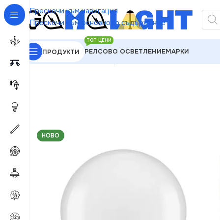
Прескочи към навигация
Прескочи към основното съдържание
ТОП ЦЕНИ
РЕЛСОВО ОСВЕТЛЕНИЕ
МАРКИ
ПРОДУКТИ
GAMALIGHT
»
LED Крушки
»
Ledvance 4052899326
НОВО