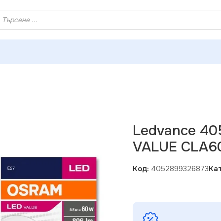
ХЕЙ ТИ! РЕГИСТРИРАЙ СЕ И ВЗЕМИ КУПОН ЗА НАМАЛЕНИ
873 LED ЛАМПА VALUE CLA60 806lm/865/ E27
Ledvance 4
VALUE CLA60
Код:
4052899326873
Ка