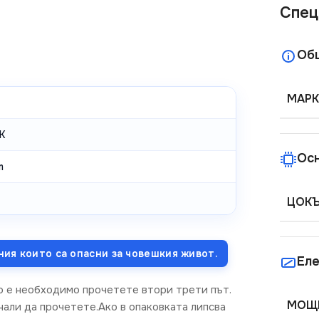
Спец
Об
МАРК
K
Ос
m
ЦОК
ния които са опасни за човешкия живот.
Еле
о е необходимо прочетете втори трети път.
МОЩН
нали да прочетете.Ако в опаковката липсва