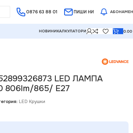
0876 63 88 01
Е ОТ 5%
ПИШИ НИ
АБОНАМЕ
НОВИНИ
КАЛКУЛАТОРИ
0.0
052899326873 LED ЛАМПА
 806lm/865/ E27
тегория:
LED Крушки