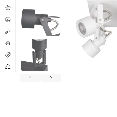
Изчерпано
Изчерпано
Изчерпано
Изч
пр
Изчерпано