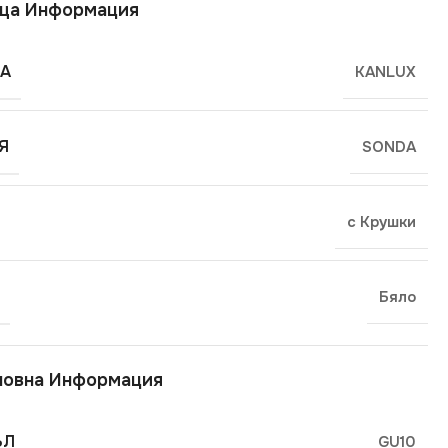
ща Информация
А
KANLUX
Я
SONDA
с Крушки
Бяло
новна Информация
ЪЛ
GU10