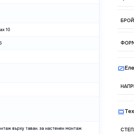
БРОЙ
ax 10
ФОР
6
Еле
НАПР
Тех
онтаж върху таван. за настенен монтаж
СТЕП