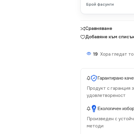
Брой фасунги
Сравняване
Добавяне към списък
19
Хора гледат то
Гарантирано каче
Продукт с гаранция з
удовлетвореност
Екологичен избо
Произведен с устойч
методи