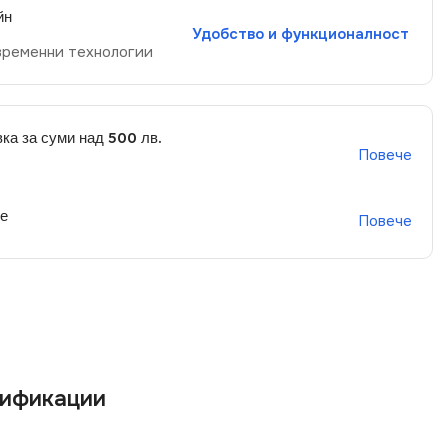
йн
Удобство и функционалност
временни технологии
ка за суми над 500 лв.
Повече
не
Повече
ификации