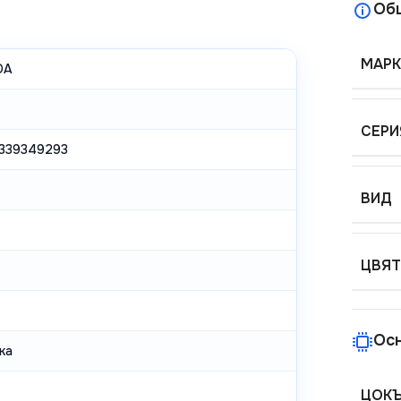
Об
МАРК
DA
СЕРИ
339349293
ВИД
ЦВЯТ
Ос
ка
ЦОК