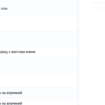
е оси
оред с винтови клеми
в на алуминий
в на алуминий