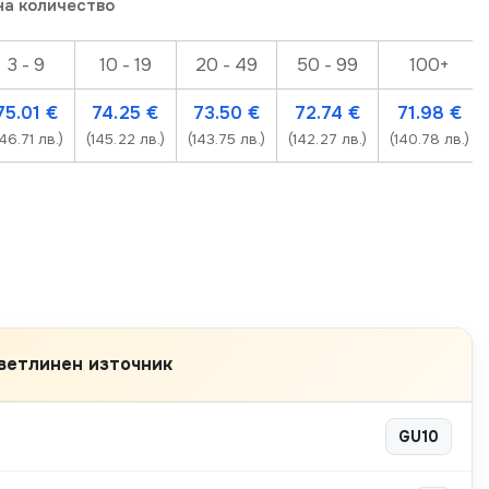
на количество
3 - 9
10 - 19
20 - 49
50 - 99
100+
75.01
€
74.25
€
73.50
€
72.74
€
71.98
€
146.71 лв.)
(145.22 лв.)
(143.75 лв.)
(142.27 лв.)
(140.78 лв.)
ветлинен източник
GU10