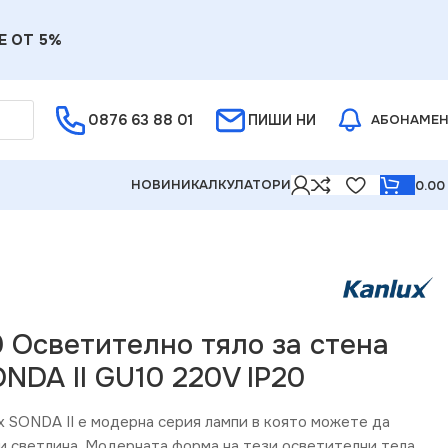
Е ОТ 5%
0876 63 88 01
ПИШИ НИ
АБОНАМЕ
НОВИНИ
КАЛКУЛАТОРИ
0.0
9 Осветително тяло за стена
NDA II GU10 220V IP20
x SONDA II е модерна серия лампи в която можете да
ки светлина. Модерната форма на тези осветителни тела