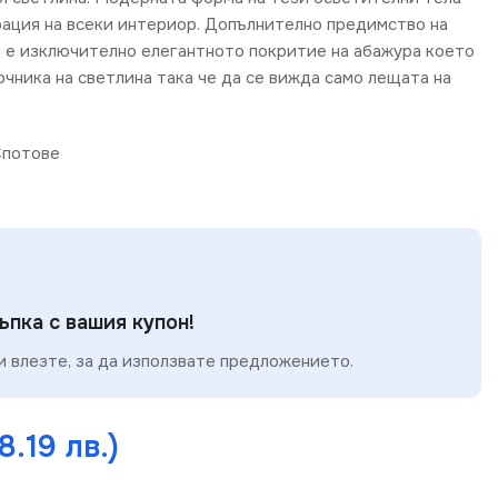
ация на всеки интериор. Допълнително предимство на
I е изключително елегантното покритие на абажура което
очника на светлина така че да се вижда само лещата на
потове
пка с вашия купон!
 влезте, за да използвате предложението.
н продукт
ерпан
Изчерпа
Изч
дукт
про
8.19 лв.)