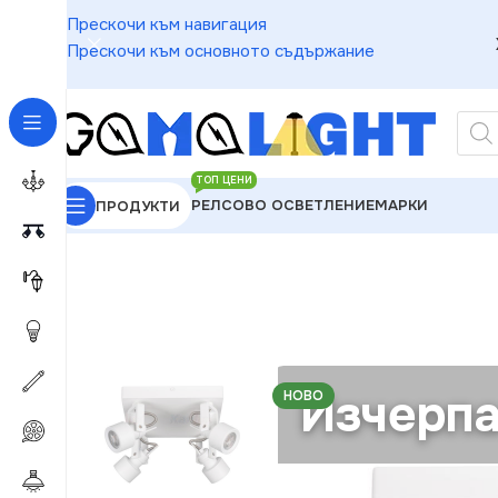
Прескочи към навигация
Прескочи към основното съдържание
ТОП ЦЕНИ
РЕЛСОВО ОСВЕТЛЕНИЕ
МАРКИ
ПРОДУКТИ
GAMALIGHT
»
Спотове
»
Kanlux 34929 Осветително
Изчерпа
НОВО