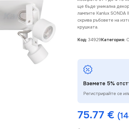
ще бъде уникална декор
лампите Kanlux SONDA I
скрива ръбовете на изт
крушката.
Код:
34929
Категория:
С
Вземете 5% отстъ
Регистрирайте се или
ерпан
Изчерпа
Изч
75.77
€
одукт
про
(14