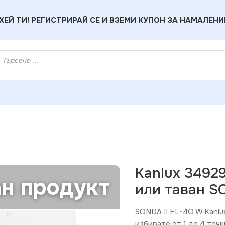
ХЕЙ ТИ! РЕГИСТРИРАЙ СЕ И ВЗЕМИ КУПОН ЗА НАМАЛЕНИ
 тяло за стена или таван SONDA II GU10 220V IP20
Kanlux 3492
н продукт
или таван SO
SONDA II EL-4O W Kanlu
избирате от 1 до 4 точ