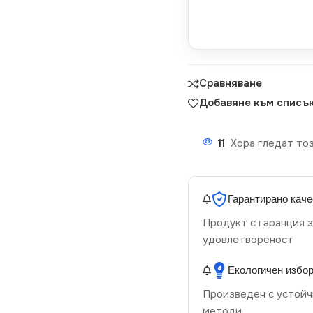
Сравняване
Добавяне към списък
11
Хора гледат тоз
Гарантирано каче
Продукт с гаранция з
удовлетвореност
Екологичен избо
Произведен с устойч
методи