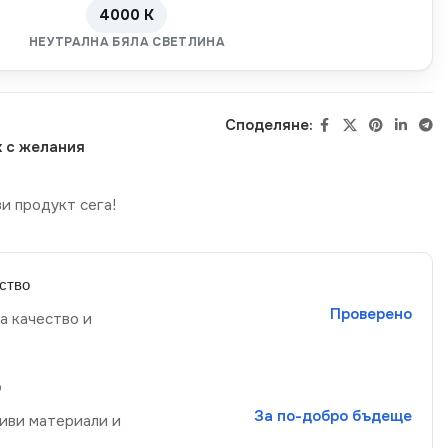
4000 K
НЕУТРАЛНА БЯЛА СВЕТЛИНА
Споделяне:
 с желания
и продукт сега!
ство
Проверено
а качество и
р
За по-добро бъдеще
иви материали и