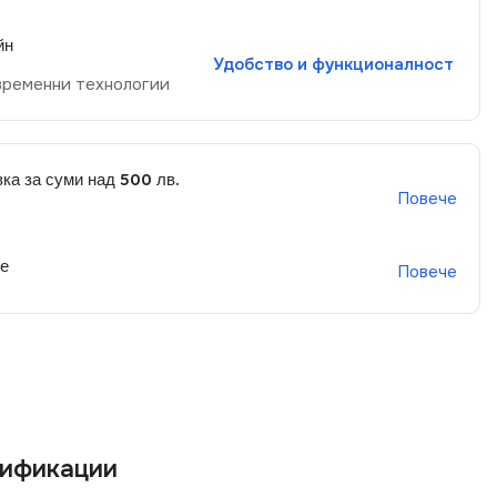
йн
Удобство и функционалност
временни технологии
ка за суми над 500 лв.
Повече
не
Повече
ификации