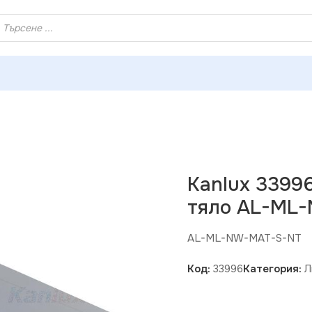
ХЕЙ ТИ! РЕГИСТРИРАЙ СЕ И ВЗЕМИ КУПОН ЗА НАМАЛЕНИ
 33996 Линейно ЛЕД осветително тяло AL-ML-NT 220V 25W 
Kanlux 3399
тяло AL-ML-
AL-ML-NW-MAT-S-NT
Код:
33996
Категория:
Л