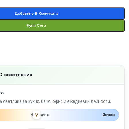
Добавяне В Количката
Купи Сега
D осветление
та
 светлина за кухня, баня, офис и ежедневни дейности.
Неутрална
Дневна