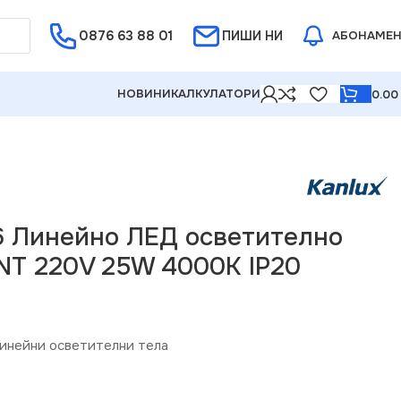
0876 63 88 01
Е ОТ 5%
ПИШИ НИ
АБОНАМЕ
НОВИНИ
КАЛКУЛАТОРИ
0.0
4000K IP20
6 Линейно ЛЕД осветително
NT 220V 25W 4000K IP20
инейни осветителни тела