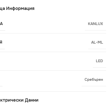
ща Информация
А
KANLUX
Я
AL-ML
LED
Сребърен
ктрически Данни