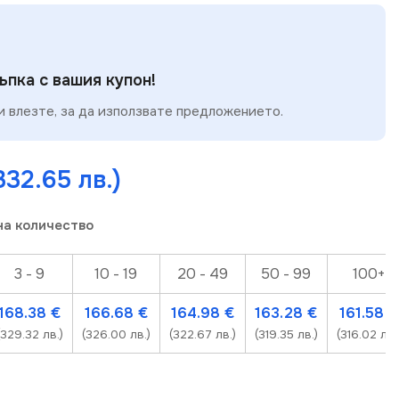
пка с вашия купон!
 влезте, за да използвате предложението.
332.65 лв.)
на количество
3 - 9
10 - 19
20 - 49
50 - 99
100+
168.38
€
166.68
€
164.98
€
163.28
€
161.58
€
(329.32 лв.)
(326.00 лв.)
(322.67 лв.)
(319.35 лв.)
(316.02 лв.