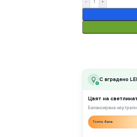
-
+
С вградено LE
✓
Цвят на светлина
Балансирана неутрална
Топло бяла