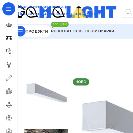
Прескочи към навигация
Прескочи към основното съдържание
ТОП ЦЕНИ
РЕЛСОВО ОСВЕТЛЕНИЕ
МАРКИ
ПРОДУКТИ
GAMALIGHT
»
Линейни осветителни тела
»
Kanlux
НОВО