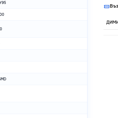
Y95
Въ
00
ДИМИ
0
0
SMD