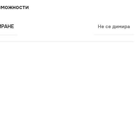
зможности
РАНЕ
Не се димира