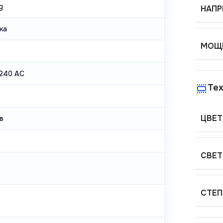
g
НАПР
ка
МОЩН
240 AC
Тех
ЦВЕТ
в
СВЕТ
СТЕП