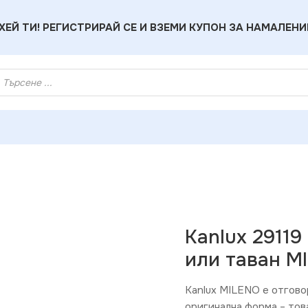
ХЕЙ ТИ! РЕГИСТРИРАЙ СЕ И ВЗЕМИ КУПОН ЗА НАМАЛЕНИ
 тяло за стена или таван MILENO GU10 220V IP20
Kanlux 29119
или таван M
Kanlux MILENO е отгово
оригинална форма – тов