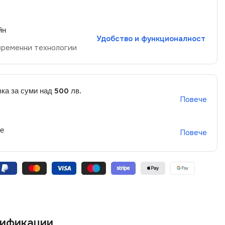
йн
Удобство и функционалност
временни технологии
ка за суми над 500 лв.
Повече
не
Повече
ификации