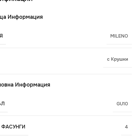
ща Информация
Я
MILENO
с Крушки
новна Информация
ЪЛ
GU10
 ФАСУНГИ
4