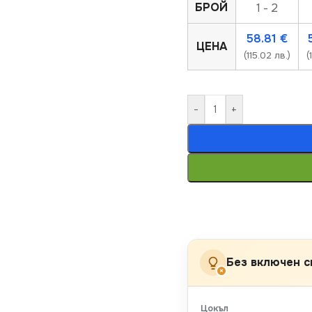
БРОЙ
1 - 2
58.81
€
ЦЕНА
(115.02 лв.)
(
-
+
Без включен с
×
Цокъл