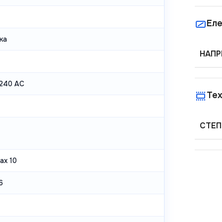
Еле
ка
НАПР
240 AC
Тех
СТЕП
ax 10
6