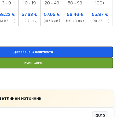
3 - 9
10 - 19
20 - 49
50 - 99
100+
58.22
€
57.63
€
57.05
€
56.46
€
55.87
€
113.87 лв.)
(112.71 лв.)
(111.58 лв.)
(110.43 лв.)
(109.27 лв.)
Добавяне В Количката
Купи Сега
ветлинен източник
GU10