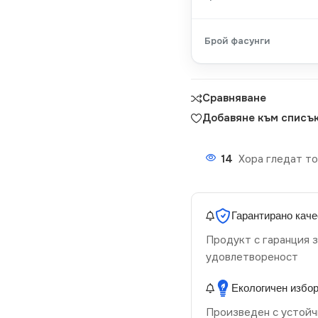
Брой фасунги
Сравняване
Добавяне към списък
14
Хора гледат то
Гарантирано каче
Продукт с гаранция з
удовлетвореност
Екологичен избо
Произведен с устойч