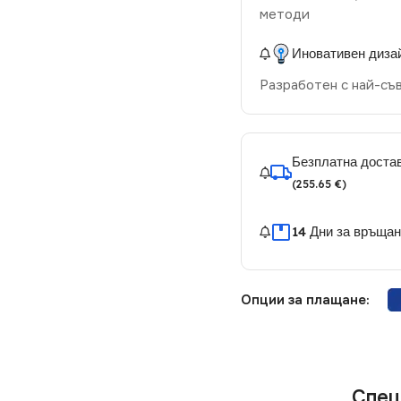
методи
Иновативен диза
Разработен с най-съ
Безплатна достав
(255.65 €)
14 Дни за връща
Опции за плащане:
Спец