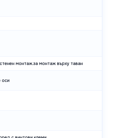
астенен монтаж.за монтаж върху таван
е оси
оред с винтови клеми