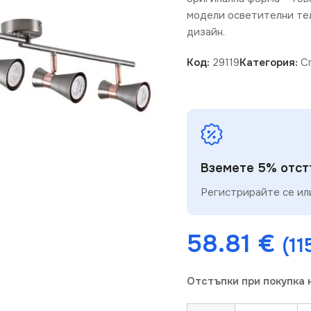
модели осветителни те
дизайн.
Код:
29119
Категория:
С
Вземете 5% отстъ
Регистрирайте се или
58.81
€
(11
Отстъпки при покупка 