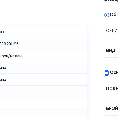
Об
СЕРИ
NO
339291196
ВИД
ърен/меден
ана
Ос
ана
ЦОК
БРОЙ