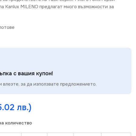
ла Kanlux MILENO предлагат много възможности за
потове
пка с вашия купон!
 влезте, за да използвате предложението.
5.02 лв.)
на количество