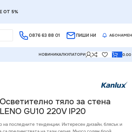
Е ОТ 5%
0876 63 88 01
ПИШИ НИ
АБОНАМЕ
НОВИНИ
КАЛКУЛАТОРИ
0.0
 Осветително тяло за стена
ILENO GU10 220V IP20
р на последните тенденции. Интересен дизайн, блясък и
а са предимствата на тази серия. Много голям брой