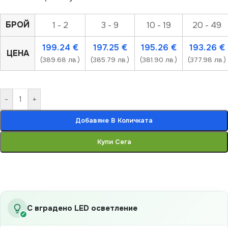
БРОЙ
1 - 2
3 - 9
10 - 19
20 - 49
199.24
€
197.25
€
195.26
€
193.26
€
ЦЕНА
(389.68 лв.)
(385.79 лв.)
(381.90 лв.)
(377.98 лв.)
-
+
Добавяне В Количката
Купи Сега
С вградено LED осветление
✓