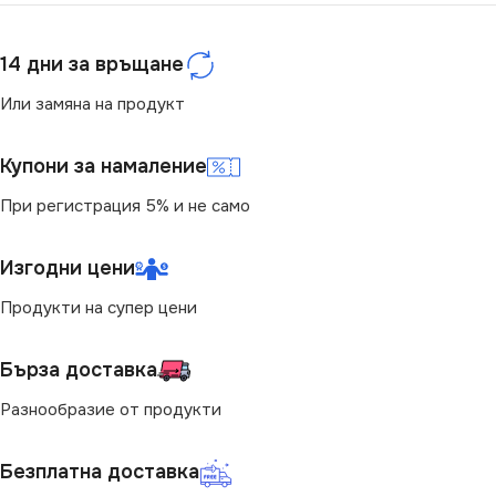
МОЩНОСТ (W)
НАПРЕЖЕНИЕ (V)
18
14 дни за връщане
220V
СТЕПЕН НА ЗАЩИТА
Или замяна на продукт
БРОЙ ФАСУНГИ
2
IP65
Купони за намаление
ЦВЕТНА ТЕМПЕРАТУРА
ВИД
с Крушки
При регистрация 5% и не само
(K)
ЦОКЪЛ
G13
Изгодни цени
4000
Продукти на супер цени
СВЕТЛИНЕН ПОТОК
(LM)
Бърза доставка
Разнообразие от продукти
1700
Безплатна доставка
ВИД
LED