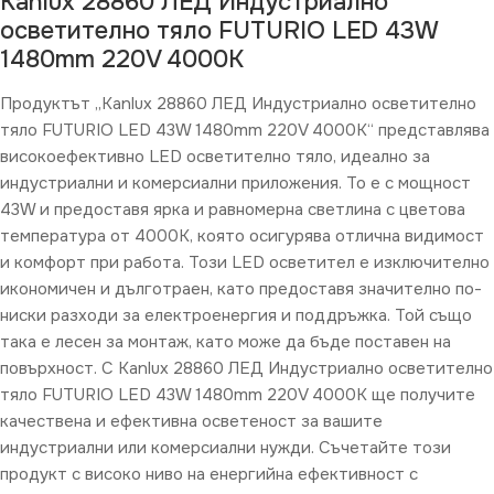
Kanlux 28860 ЛЕД Индустриално
осветително тяло FUTURIO LED 43W
1480mm 220V 4000K
Продуктът „Kanlux 28860 ЛЕД Индустриално осветително
тяло FUTURIO LED 43W 1480mm 220V 4000K“ представлява
високоефективно LED осветително тяло, идеално за
индустриални и комерсиални приложения. То е с мощност
43W и предоставя ярка и равномерна светлина с цветова
температура от 4000K, която осигурява отлична видимост
и комфорт при работа. Този LED осветител е изключително
икономичен и дълготраен, като предоставя значително по-
ниски разходи за електроенергия и поддръжка. Той също
така е лесен за монтаж, като може да бъде поставен на
повърхност. С Kanlux 28860 ЛЕД Индустриално осветително
тяло FUTURIO LED 43W 1480mm 220V 4000K ще получите
качествена и ефективна осветеност за вашите
индустриални или комерсиални нужди. Съчетайте този
продукт с високо ниво на енергийна ефективност с