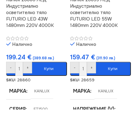
10000
Индустриално
Индустриално
осветително тяло
осветително тяло
СВЕТЛИНЕН ПОТОК
FUTURIO LED 43W
FUTURIO LED 55W
СТЕПЕН НА ЗАЩИТА
(LM)
1480mm 220V 4000K
1480mm 220V 4000K
IP65
7500
Налично
Налично
НАПРЕЖЕНИЕ (V)
СТЕПЕН НА ЗАЩИТА
199.24
€
159.47
€
(389.68 лв.)
(311.90 лв.)
-
+
-
+
Купи
Купи
220V
IP65
SKU:
28860
SKU:
28659
МОЩНОСТ (W)
МОЩНОСТ (W)
66
55
МАРКА
МАРКА
KANLUX
KANLUX
НАЧИН НА МОНТАЖ
НАЧИН НА МОНТАЖ
СЕРИЯ
НАПРЕЖЕНИЕ (V)
FT1500
Повърхностен
Повърхностен
220V
ЦВЕТНА
ТЕМПЕРАТУРА (K)