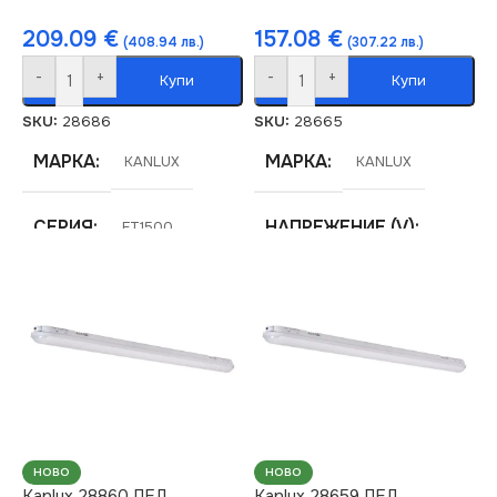
209.09
€
157.08
€
(408.94 лв.)
(307.22 лв.)
-
+
-
+
Купи
Купи
SKU:
28686
SKU:
28665
МАРКА
МАРКА
KANLUX
KANLUX
СЕРИЯ
НАПРЕЖЕНИЕ (V)
FT1500
220V
ЦВЕТНА
ТЕМПЕРАТУРА (K)
СЕРИЯ
FT1500
4000
ЦВЕТНА
СВЕТЛИНЕН ПОТОК
ТЕМПЕРАТУРА (K)
(LM)
НОВО
НОВО
4000
Kanlux 28860 ЛЕД
Kanlux 28659 ЛЕД