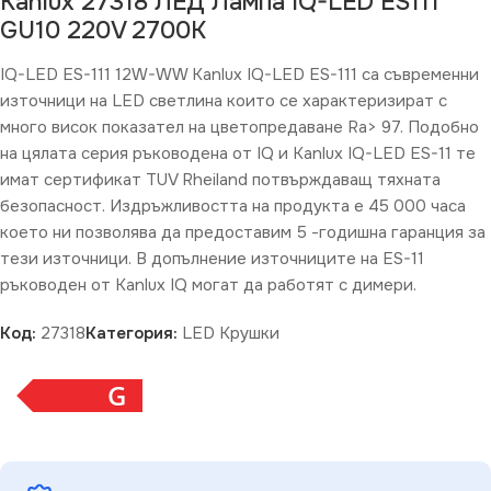
Kanlux 27318 ЛЕД Лампа IQ-LED ES111
GU10 220V 2700K
IQ-LED ES-111 12W-WW Kanlux IQ-LED ES-111 са съвременни
източници на LED светлина които се характеризират с
много висок показател на цветопредаване Rа> 97. Подобно
на цялата серия ръководена от IQ и Кanlux IQ-LED ES-11 те
имат сертификат TUV Rheiland потвърждаващ тяхната
безопасност. Издръжливостта на продукта е 45 000 часа
което ни позволява да предоставим 5 -годишна гаранция за
тези източници. В допълнение източниците на ES-11
ръководен от Kanlux IQ могат да работят с димери.
Код:
27318
Категория:
LED Крушки
G