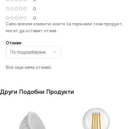
220V
0
ЕНЕРГИЕН КЛАС
E
МОЩНОСТ (W)
6.5
0
Само влезли клиенти, които са поръчали този продукт,
могат да оставят отзив.
СВЕТЛИНЕН ПОТОК
ЕНЕРГИЕН КЛАС
F
(LM)
Отзиви
СВЕТЛИНЕН ПОТОК
550
(LM)
Все още няма отзиви.
ФОРМА НА ЛАМПАТА
580
PAR16
ФОРМА НА ЛАМПАТА
Други Подобни Продукти
PAR16