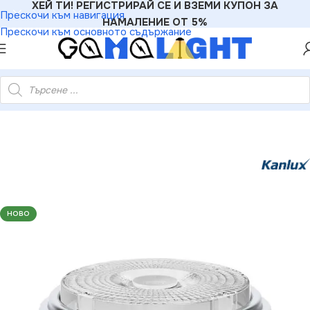
ХЕЙ ТИ! РЕГИСТРИРАЙ СЕ И ВЗЕМИ КУПОН ЗА
Прескочи към навигация
НАМАЛЕНИЕ ОТ 5%
Прескочи към основното съдържание
шки
»
Kanlux 27318 ЛЕД Лампа IQ-LED ES111 GU10 220V 2700K
НОВО