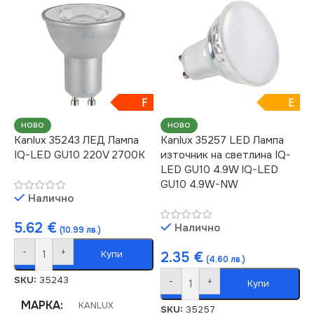
Димираща
ВИД
LED
СЕРИЯ
IQ-LED
ЦОКЪЛ
E14
ЦВЕТНА
МОЩНОСТ (W)
3.4
ТЕМПЕРАТУРА (K)
F
E
НОВО
НОВО
НАПРЕЖЕНИЕ (V)
4000
Kanlux 35243 ЛЕД Лампа
Kanlux 35257 LED Лампа
IQ-LED GU10 220V 2700K
източник на светлина IQ-
LED GU10 4.9W IQ-LED
220V
ЦОКЪЛ
GU10
GU10 4.9W-NW
Налично
СВЕТЛИНЕН ПОТОК
НАПРЕЖЕНИЕ (V)
(LM)
5.62
€
Налично
(10.99 лв.)
-
+
Купи
220V
2.35
€
(4.60 лв.)
470
SKU:
35243
-
+
Купи
МОЩНОСТ (W)
12
ЦВЕТНА
МАРКА
KANLUX
SKU:
35257