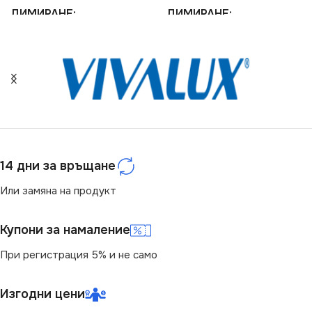
ДИМИРАНЕ
ДИМИРАНЕ
Не се димира
Не се димира
СЕРИЯ
СЕРИЯ
TOMI
XLED
ЦВЕТНА ТЕМПЕРАТУРА
ЦВЕТНА ТЕМПЕРАТУРА
(K)
(K)
14 дни за връщане
3000
2700
Или замяна на продукт
ЦОКЪЛ
ЦОКЪЛ
GU5.3
E27
Купони за намаление
При регистрация 5% и не само
НАПРЕЖЕНИЕ (V)
НАПРЕЖЕНИЕ (V)
12V
Изгодни цени
220V
МОЩНОСТ (W)
5