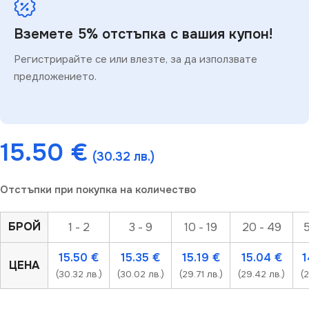
Вземете 5% отстъпка с вашия купон!
Регистрирайте се или влезте, за да използвате
предложението.
15.50
€
(30.32 лв.)
Отстъпки при покупка на количество
БРОЙ
1 - 2
3 - 9
10 - 19
20 - 49
5
15.50
€
15.35
€
15.19
€
15.04
€
1
ЦЕНА
(30.32 лв.)
(30.02 лв.)
(29.71 лв.)
(29.42 лв.)
(2