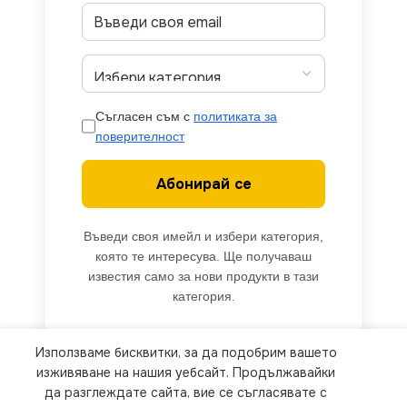
Съгласен съм с
политиката за
поверителност
Абонирай се
Въведи своя имейл и избери категория,
която те интересува. Ще получаваш
известия само за нови продукти в тази
категория.
Използваме бисквитки, за да подобрим вашето
We use cookies to improve your experience on our
изживяване на нашия уебсайт. Продължавайки
website. By browsing this website, you agree to
да разглеждате сайта, вие се съгласявате с