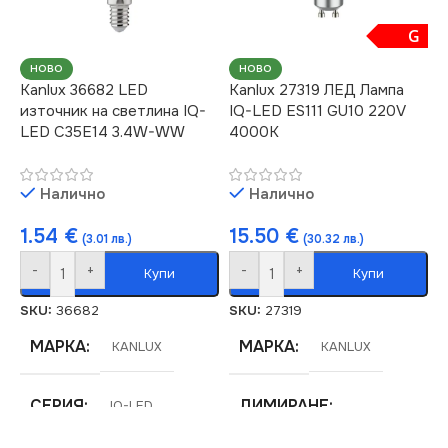
G
НОВО
НОВО
Kanlux 36682 LED
Kanlux 27319 ЛЕД Лампа
източник на светлина IQ-
IQ-LED ES111 GU10 220V
LED C35E14 3.4W-WW
4000K
Налично
Налично
1.54
€
15.50
€
(3.01 лв.)
(30.32 лв.)
-
+
-
+
Купи
Купи
SKU:
36682
SKU:
27319
МАРКА
МАРКА
KANLUX
KANLUX
СЕРИЯ
ДИМИРАНЕ
IQ-LED