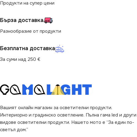
Продукти на супер цени
МОЩНОСТ (W)
10
ЕНЕРГИЕН КЛАС
G
Бърза доставка
ЕНЕРГИЕН КЛАС
D
СВЕТЛИНЕН ПОТОК
Разнообразие от продукти
(LM)
СВЕТЛИНЕН ПОТОК
Безплатна доставка
(LM)
370
За суми над 250 €
1520
ФОРМА НА ЛАМПАТА
ФОРМА НА ЛАМПАТА
MR16
A60
Вашият онлайн магазин за осветителни продукти.
Интериорно и градинско осветление. Пълна гама led и други
видове осветителни продукти. Нашето мото е “За един по-
светъл дом.”