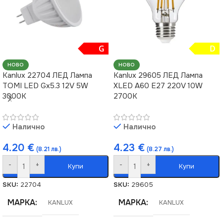
G
D
НОВО
НОВО
Kanlux 22704 ЛЕД Лампа
Kanlux 29605 ЛЕД Лампа
TOMI LED Gx5.3 12V 5W
XLED A60 E27 220V 10W
3000K
2700K
Налично
Налично
4.20
€
4.23
€
(8.21 лв.)
(8.27 лв.)
-
+
-
+
Купи
Купи
SKU:
22704
SKU:
29605
МАРКА
МАРКА
KANLUX
KANLUX