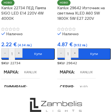
НОВО
НОВО
Kanlux 22734 ЛЕД Лампа
Kanlux 29642 Източник на
SIGO LED E14 220V 4W
светлина XLED A60 SW
4000K
1800K 5W E27 220V
Налично
Налично
2.22
€
4.87
€
(4.34 лв.)
(9.52 лв.)
-
+
-
+
Купи
Купи
SKU:
22734
SKU:
29642
МАРКА
МАРКА
KANLUX
KANLUX
ДИМИРАНЕ
СЕРИЯ
XLED
Не се димира
НАПРЕЖЕНИЕ (V)