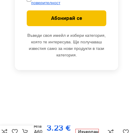
поверителност
Абонирай се
Въведи своя имейл и избери категория,
която те интересува. Ще получаваш
известия само за нови продукти в тази
категория.
Kanlux 27276
3.23
€
ЛЕД Лампа
IQ-LED A60
Изчерпан