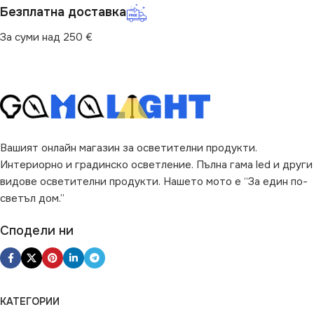
Безплатна доставка
320
230
За суми над 250 €
ФОРМА НА ЛАМПАТА
ФОРМА НА ЛАМПАТА
R39
A60
ВИД НА КРУШКАТА
Вашият онлайн магазин за осветителни продукти.
Интериорно и градинско осветление. Пълна гама led и други
видове осветителни продукти. Нашето мото е “За един по-
Рефлекторна
светъл дом.”
Сподели ни
КАТЕГОРИИ