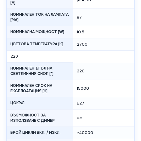
[А]
НОМИНАЛЕН ТОК НА ЛАМПАТА
87
[MA]
НОМИНАЛНА МОЩНОСТ [W]
10.5
ЦВЕТОВА ТЕМПЕРАТУРА [K]
2700
220
НОМИНАЛЕН ЪГЪЛ НА
220
СВЕТЛИННИЯ СНОП [°]
НОМИНАЛЕН СРОК НА
15000
ЕКСПЛОАТАЦИЯ [H]
ЦОКЪЛ
E27
ВЪЗМОЖНОСТ ЗА
не
ИЗПОЛЗВАНЕ С ДИМЕР
БРОЙ ЦИКЛИ ВКЛ. / ИЗКЛ.
≥40000