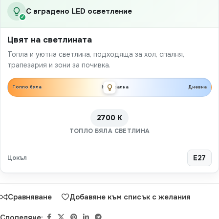
С вградено LED осветление
✓
Цвят на светлината
Топла и уютна светлина, подходяща за хол, спалня,
трапезария и зони за почивка.
Топло бяла
Неутрална
Дневна
2700 K
ТОПЛО БЯЛА СВЕТЛИНА
Цокъл
E27
Сравняване
Добавяне към списък с желания
Споделяне: