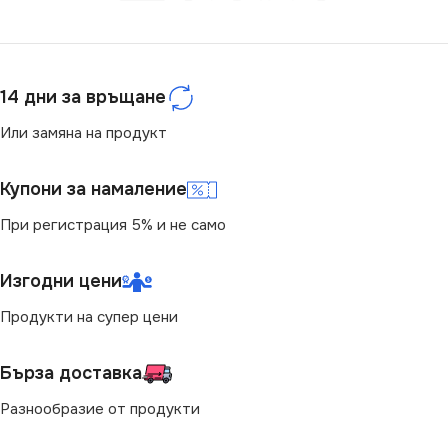
СЕРИЯ
SIGO
220V
ЦВЕТНА ТЕМПЕРАТУРА
ДИМИРАНЕ
(K)
14 дни за връщане
Не се димира
Или замяна на продукт
4000
ЦВЕТНА ТЕМПЕРАТУРА
Купони за намаление
ЦОКЪЛ
(K)
E14
При регистрация 5% и не само
1800
НАПРЕЖЕНИЕ (V)
Изгодни цени
ЦОКЪЛ
E27
220V
Продукти на супер цени
МОЩНОСТ (W)
МОЩНОСТ (W)
4
5
Бърза доставка
Разнообразие от продукти
СВЕТЛИНЕН ПОТОК
СВЕТЛИНЕН ПОТОК
(LM)
(LM)