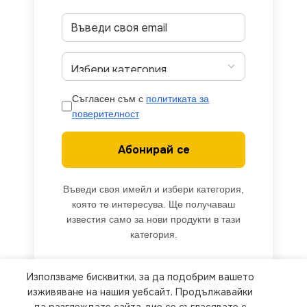
Съгласен съм с
политиката за
поверителност
Абонирай се
Въведи своя имейл и избери категория,
която те интересува. Ще получаваш
известия само за нови продукти в тази
категория.
Използваме бисквитки, за да подобрим вашето
We use cookies to improve your experience on our
изживяване на нашия уебсайт. Продължавайки