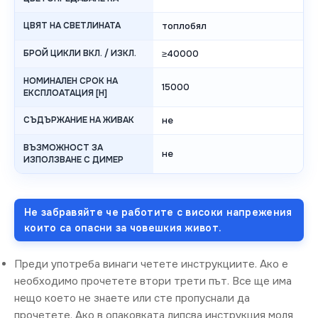
ЦВЯТ НА СВЕТЛИНАТА
топлобял
БРОЙ ЦИКЛИ ВКЛ. / ИЗКЛ.
≥40000
НОМИНАЛЕН СРОК НА
15000
ЕКСПЛОАТАЦИЯ [H]
СЪДЪРЖАНИЕ НА ЖИВАК
не
ВЪЗМОЖНОСТ ЗА
не
ИЗПОЛЗВАНЕ С ДИМЕР
Не забравяйте че работите с високи напрежения
които са опасни за човешкия живот.
Преди употреба винаги четете инструкциите. Ако е
необходимо прочетете втори трети път. Все ще има
нещо което не знаете или сте пропуснали да
прочетете. Ако в опаковката липсва инструкция моля