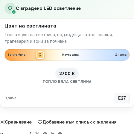
С вградено LED осветление
✓
Цвят на светлината
Топла и уютна светлина, подходяща за хол, спалня,
трапезария и зони за почивка.
Топло бяла
Неутрална
Дневна
2700 K
ТОПЛО БЯЛА СВЕТЛИНА
Цокъл
E27
Сравняване
Добавяне към списък с желания