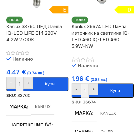
E
D
НОВО
НОВО
Kanlux 33760 ЛЕД Лампа
Kanlux 36674 LED Лампа
IQ-LED LIFE E14 220V
източник на светлина IQ-
4.2W 2700K
LED A60 IQ-LED A60
5.9W-NW
Налично
Налично
4.47
€
(8.74 лв.)
1.96
€
(3.83 лв.)
-
+
Купи
-
+
Купи
SKU:
33760
SKU:
36674
МАРКА
KANLUX
МАРКА
KANLUX
НАПРЕЖЕНИЕ (V)
СЕРИЯ
IQ-LED