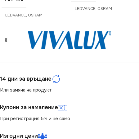
LEDVANCE
,
OSRAM
LEDVANCE
,
OSRAM
ЦОКЪЛ
R7s
ЦВЕТНА ТЕМПЕРАТУРА
(K)
СЕРИЯ
P DIM LINE
4000
НАПРЕЖЕНИЕ (V)
ЦОКЪЛ
GU10
14 дни за връщане
220V
Или замяна на продукт
МОЩНОСТ (W)
6.9
МОЩНОСТ (W)
12
Купони за намаление
СВЕТЛИНЕН ПОТОК
СВЕТЛИНЕН ПОТОК
(LM)
При регистрация 5% и не само
(LM)
575
Изгодни цени
1521