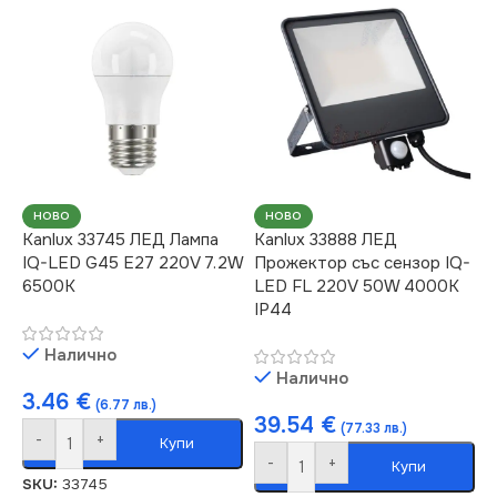
220V
ЦВЕТНА
ТЕМПЕРАТУРА (K)
СЕРИЯ
IQ-LED
4000
ЦВЕТНА
ТЕМПЕРАТУРА (K)
ЦОКЪЛ
E27
2700
НОВО
НОВО
Kanlux 33745 ЛЕД Лампа
Kanlux 33888 ЛЕД
НАПРЕЖЕНИЕ (V)
IQ-LED G45 E27 220V 7.2W
Прожектор със сензор IQ-
ЦОКЪЛ
E14
6500K
LED FL 220V 50W 4000K
220V
IP44
МОЩНОСТ (W)
4.2
Налично
МОЩНОСТ (W)
5.9
Налично
3.46
€
ЕНЕРГИЕН КЛАС
(6.77 лв.)
E
39.54
€
ЕНЕРГИЕН КЛАС
(77.33 лв.)
D
-
+
Купи
-
+
Купи
ДИМИРАНЕ
SKU:
33745
СВЕТЛИНЕН ПОТОК