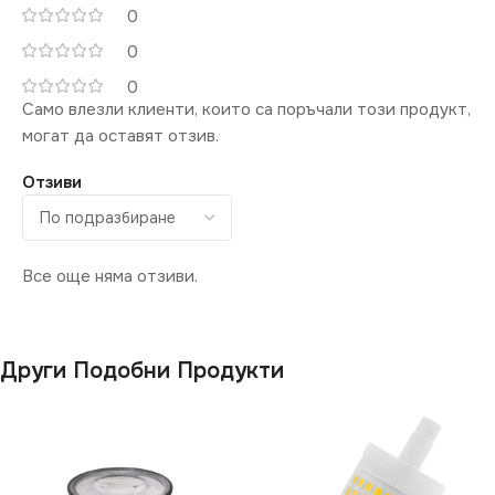
0
ЦВЕТНА
IP44
0
ТЕМПЕРАТУРА (K)
0
НАПРЕЖЕНИЕ (V)
Само влезли клиенти, които са поръчали този продукт,
6500
могат да оставят отзив.
220V
ФОРМА НА ЛАМПАТА
Отзиви
МОЩНОСТ (W)
50
G45
ДОПЪЛНИТЕЛНИ
Все още няма отзиви.
СВЕТЛИНЕН ПОТОК
ОПЦИИ
(LM)
Със Сензор
Други Подобни Продукти
806
ДИМИРАНЕ
Не се димира