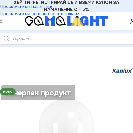
ХЕЙ ТИ! РЕГИСТРИРАЙ СЕ И ВЗЕМИ КУПОН ЗА
Прескочи към навигация
НАМАЛЕНИЕ ОТ 5%
Прескочи към основното съдържание
nlux 27273 Източник на светлина IQ A60 2700K 9W E27 220V
Изчерпан продукт
НОВО