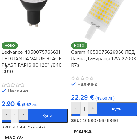
НАЧИН НА МОНТАЖ
Повърхностен
НОВО
НОВО
Ledvance 4058075766631
Osram 4058075626966 ЛЕД
LED ЛАМПА VALUE BLACK
Лампа Димираща 12W 2700K
PLAST PAR16 80 120° /840
R7s
GU10
Налично
Налично
22.29
€
(43.60 лв.)
2.90
€
(5.67 лв.)
-
+
Купи
-
+
Купи
SKU:
4058075626966
SKU:
4058075766631
МАРКА
МАРКА