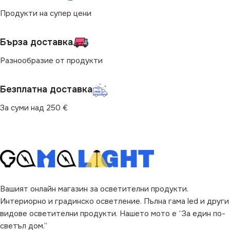
Продукти на супер цени
ФОРМА НА ЛАМПАТА
ДИМИРАНЕ
Димираща
Бърза доставка
PAR16
ЦВЕТНА ТЕМПЕРАТУРА
Разнообразие от продукти
(K)
ВИД НА КРУШКАТА
Безплатна доставка
2700
Рефлекторна
За суми над 250 €
Вашият онлайн магазин за осветителни продукти.
Интериорно и градинско осветление. Пълна гама led и други
видове осветителни продукти. Нашето мото е “За един по-
светъл дом.”