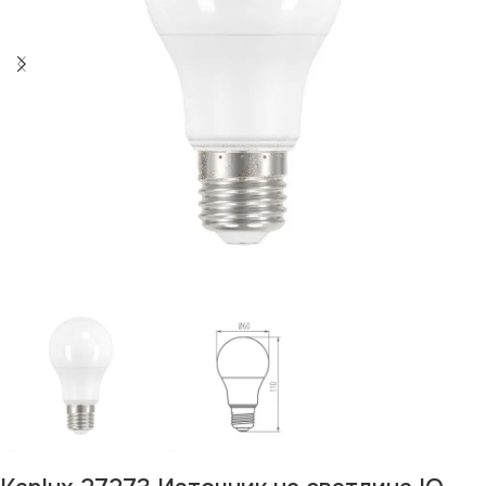
Изчерпан продукт
Изчерпано
Изчерпано