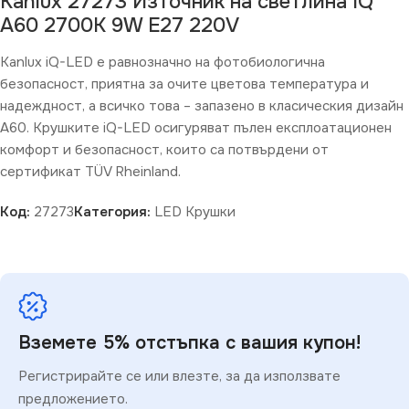
Kanlux 27273 Източник на светлина IQ
A60 2700K 9W E27 220V
Kanlux iQ-LED е равнозначно на фотобиологична
безопасност, приятна за очите цветова температура и
надеждност, а всичко това – запазено в класическия дизайн
A60. Крушките iQ-LED осигуряват пълен експлоатационен
комфорт и безопасност, които са потвърдени от
сертификат TÜV Rheinland.
Код:
27273
Категория:
LED Крушки
Вземете 5% отстъпка с вашия купон!
Регистрирайте се или влезте, за да използвате
предложението.