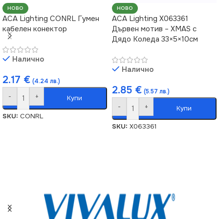
ВИД
ВИД
LED
LED
НОВО
НОВО
ACA Lighting CONRL Гумен
ACA Lighting X063361
кабелен конектор
Дървен мотив – XMAS с
ФОРМА
ФОРМА
Кръг
Кръг
Дядо Коледа 33×5×10см
Налично
Налично
2.17
€
(4.24 лв.)
2.85
€
(5.57 лв.)
-
+
Купи
-
+
Купи
SKU:
CONRL
SKU:
X063361