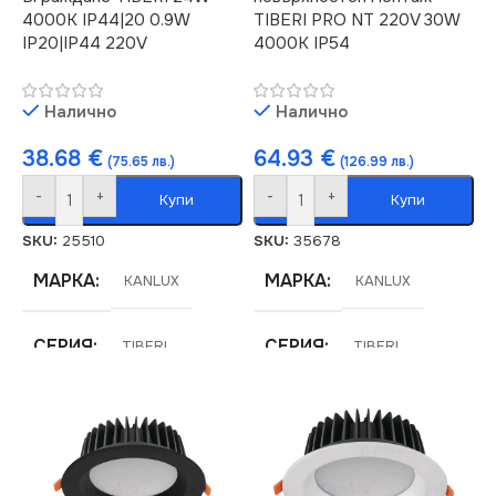
4000K IP44|20 0.9W
TIBERI PRO NT 220V 30W
IP20|IP44 220V
4000K IP54
Налично
Налично
38.68
€
64.93
€
(75.65 лв.)
(126.99 лв.)
-
+
-
+
Купи
Купи
SKU:
25510
SKU:
35678
МАРКА
МАРКА
KANLUX
KANLUX
СЕРИЯ
СЕРИЯ
TIBERI
TIBERI
НАПРЕЖЕНИЕ (V)
ЦВЕТНА
ТЕМПЕРАТУРА (K)
220V
4000