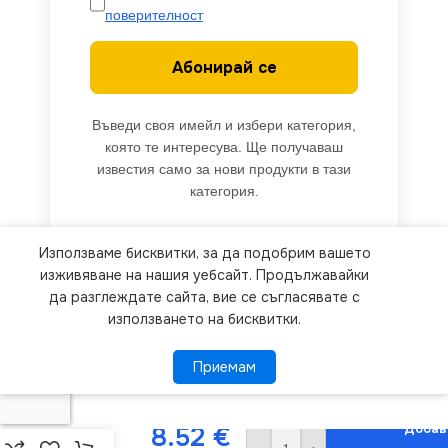
поверителност
Абонирай се
Въведи своя имейл и избери категория,
която те интересува. Ще получаваш
известия само за нови продукти в тази
категория.
Използваме бисквитки, за да подобрим вашето
We use cookies to improve your experience on our
изживяване на нашия уебсайт. Продължавайки
website. By browsing this website, you agree to
да разглеждате сайта, вие се съгласявате с
използването на бисквитки.
our use of cookies.
Kanlux
Приемам
Приемам
ПОВЕЧЕ ИНФОРМАЦИЯ
26384
Захранващо
устройство
Добав
8.52
€
за LED