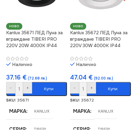
СТЕПЕН НА ЗАЩИТА
СТЕПЕН НА ЗАЩИТА
IP20
,
IP44
НОВО
НОВО
IP54
Kanlux 35671 ЛЕД Луна за
Kanlux 35672 ЛЕД Луна за
вграждане TIBERI PRO
вграждане TIBERI PRO
СВЕТЛИНЕН ПОТОК
220V 20W 4000K IP44
220V 30W 4000K IP44
(LM)
НАПРЕЖЕНИЕ (V)
Налично
Налично
2400
220V
37.16
€
47.04
€
(72.68 лв.)
(92.00 лв.)
МОЩНОСТ (W)
МОЩНОСТ (W)
0.9
30
-
+
-
+
Купи
Купи
ДИМИРАНЕ
СВЕТЛИНЕН ПОТОК
SKU:
35671
SKU:
35672
(LM)
МАРКА
МАРКА
KANLUX
KANLUX
Не се димира
3000
СЕРИЯ
СЕРИЯ
TIBERI
TIBERI
ЦВЕТНА