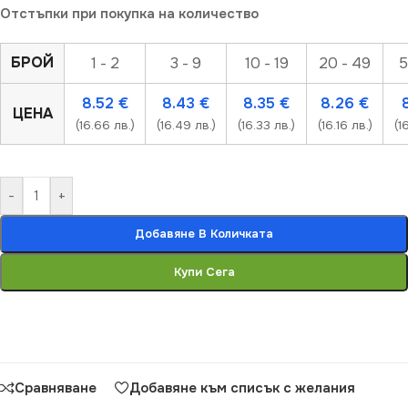
Отстъпки при покупка на количество
БРОЙ
1 - 2
3 - 9
10 - 19
20 - 49
5
8.52
€
8.43
€
8.35
€
8.26
€
ЦЕНА
(16.66 лв.)
(16.49 лв.)
(16.33 лв.)
(16.16 лв.)
(1
-
+
Добавяне В Количката
Купи Сега
Сравняване
Добавяне към списък с желания