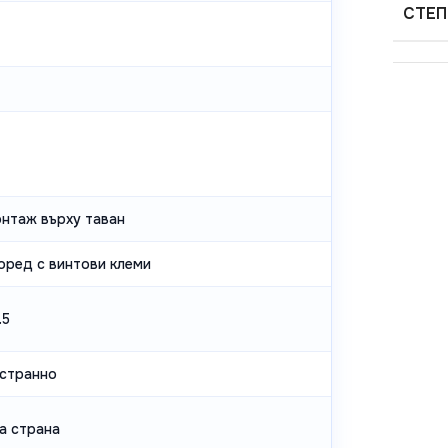
СТЕП
онтаж върху таван
оред с винтови клеми
.5
странно
а страна