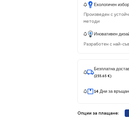
Екологичен избо
Произведен с устойч
методи
Иновативен диза
Разработен с най-съ
Безплатна достав
(255.65 €)
14 Дни за връща
Опции за плащане: