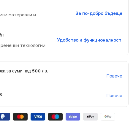
р
За по-добро бъдеще
иви материали и
йн
Удобство и функционалност
временни технологии
ка за суми над 500 лв.
Повече
не
Повече