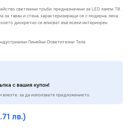
ейство светлинни тръби, предназначени за LED лампи T8.
а за таван и стена, характеризиращи се с модерна, лека
 което дискретно се вписват във всеки интериорен
ндустриални Линейни Осветителни Тела
пка с вашия купон!
 влезте, за да използвате предложението.
.71 лв.)