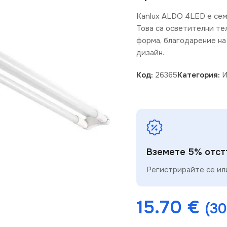
Kanlux ALDO 4LED е сем
Това са осветителни тел
форма, благодарение на
дизайн.
Код:
26365
Категория:
И
Вземете 5% отстъ
Регистрирайте се или
15.70
€
(30