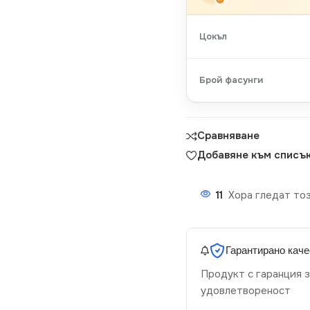
Цокъл
Брой фасунги
Сравняване
Добавяне към списък
11
Хора гледат тоз
Гарантирано каче
Продукт с гаранция з
удовлетвореност