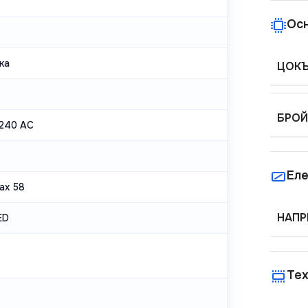
Ос
ка
ЦОК
БРОЙ
240 AC
Еле
ax 58
НАПР
ED
Тех