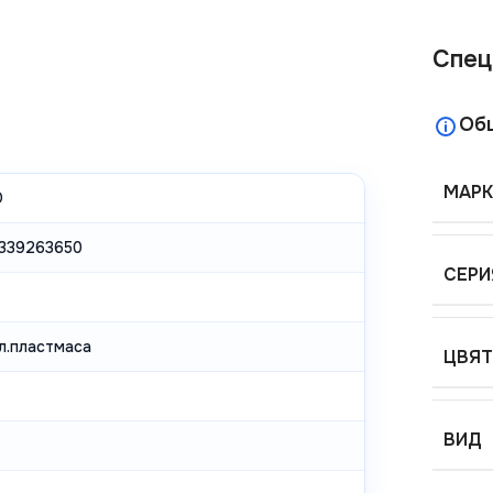
Спец
Об
МАРК
O
339263650
СЕРИ
л.пластмаса
ЦВЯТ
ВИД