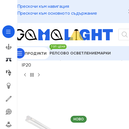
Прескочи към навигация
Прескочи към основното съдържание
ТОП ЦЕНИ
РЕЛСОВО ОСВЕТЛЕНИЕ
МАРКИ
ПРОДУКТИ
GAMALIGHT
»
Индустриално Осветление
»
Индуст
IP20
НОВО