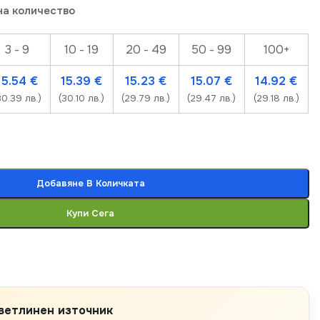
на количество
3 - 9
10 - 19
20 - 49
50 - 99
100+
15.54
€
15.39
€
15.23
€
15.07
€
14.92
€
30.39 лв.)
(30.10 лв.)
(29.79 лв.)
(29.47 лв.)
(29.18 лв.)
Добавяне В Количката
Купи Сега
ветлинен източник