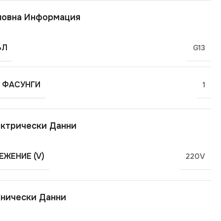
новна Информация
ЪЛ
G13
 ФАСУНГИ
1
ктрически Данни
ЕЖЕНИЕ (V)
220V
нически Данни