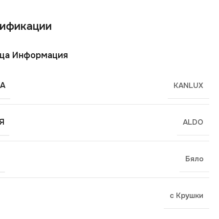
ификации
ща Информация
А
KANLUX
Я
ALDO
Бяло
с Крушки