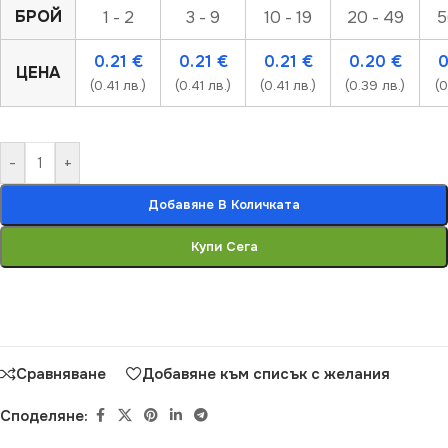
БРОЙ
1 - 2
3 - 9
10 - 19
20 - 49
5
0.21
€
0.21
€
0.21
€
0.20
€
ЦЕНА
(0.41 лв.)
(0.41 лв.)
(0.41 лв.)
(0.39 лв.)
(0
-
+
Добавяне В Количката
Купи Сега
Сравняване
Добавяне към списък с желания
Споделяне: