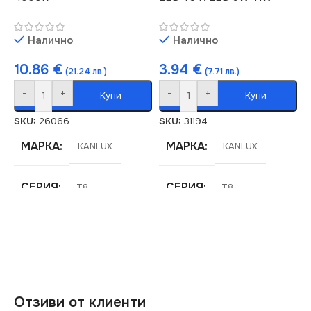
220V
НАПРЕЖЕНИЕ (V)
Налично
Налично
МОЩНОСТ (W)
22
220V
10.86
€
3.94
€
(21.24 лв.)
(7.71 лв.)
ЕНЕРГИЕН КЛАС
D
-
+
-
+
Купи
Купи
МОЩНОСТ (W)
9
SKU:
26066
SKU:
31194
СВЕТЛИНЕН ПОТОК
(LM)
МАРКА
МАРКА
СВЕТЛИНЕН ПОТОК
KANLUX
KANLUX
(LM)
3080
СЕРИЯ
СЕРИЯ
T8
T8
1440
НАПРЕЖЕНИЕ (V)
ЕНЕРГИЕН КЛАС
E
220V
ЦОКЪЛ
G13
Отзиви от клиенти
МОЩНОСТ (W)
24
НАПРЕЖЕНИЕ (V)