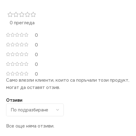
ЦОКЪЛ
G13
220V
0 прегледа
ДИМИРАНЕ
МОЩНОСТ (W)
9
0
0
Не се димира
ЦВЕТНА
0
ТЕМПЕРАТУРА (K)
ЦВЕТНА
0
ТЕМПЕРАТУРА (K)
4000
0
Само влезли клиенти, които са поръчали този продукт,
4000
могат да оставят отзив.
СВЕТЛИНЕН ПОТОК
(LM)
Отзиви
СВЕТЛИНЕН ПОТОК
(LM)
1000
Все още няма отзиви.
3360