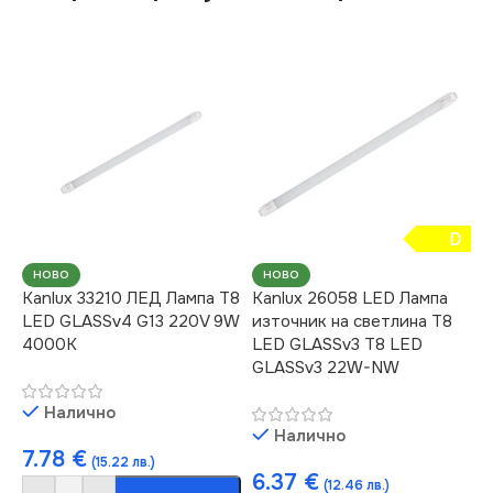
D
НОВО
НОВО
Kanlux 33210 ЛЕД Лампа T8
Kanlux 26058 LED Лампа
LED GLASSv4 G13 220V 9W
източник на светлина T8
4000K
LED GLASSv3 T8 LED
GLASSv3 22W-NW
Налично
Налично
7.78
€
(15.22 лв.)
6.37
€
(12.46 лв.)