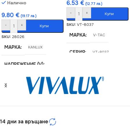
6.53
€
Налично
(12.77 лв.)
-
+
Купи
9.80
€
(19.17 лв.)
SKU:
VT-8037
-
+
Купи
МАРКА
V-TAC
SKU:
28026
МАРКА
KANLUX
СЕРИЯ
VT-8037
НАПРЕЖЕНИЕ (V)
220V
,
42V
СЕРИЯ
BRAVO
СТЕПЕН НА ЗАЩИТА
14 дни за връщане
IP20