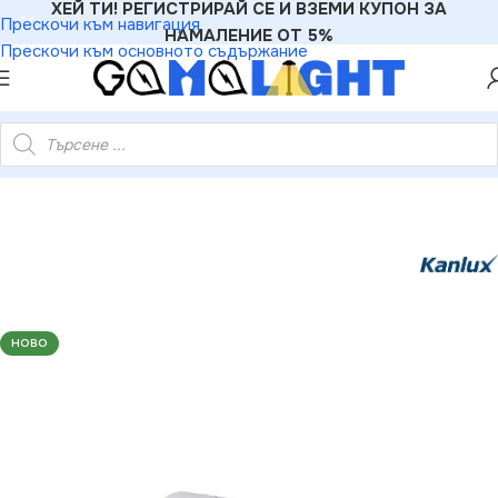
ХЕЙ ТИ! РЕГИСТРИРАЙ СЕ И ВЗЕМИ КУПОН ЗА
Прескочи към навигация
НАМАЛЕНИЕ ОТ 5%
Прескочи към основното съдържание
териали
»
Захранвания
»
Kanlux 26069 STARTER T8 LED 220V
НОВО