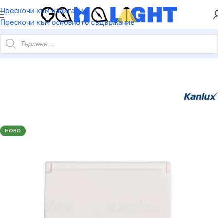
ХЕЙ ТИ! РЕГИСТРИРАЙ СЕ И ВЗЕМИ КУПОН ЗА
Прескочи към навигация
НАМАЛЕНИЕ ОТ 5%
Прескочи към основното съдържание
акт Schuko с капачка и IP20 със защита на контактите BIURO
НОВО