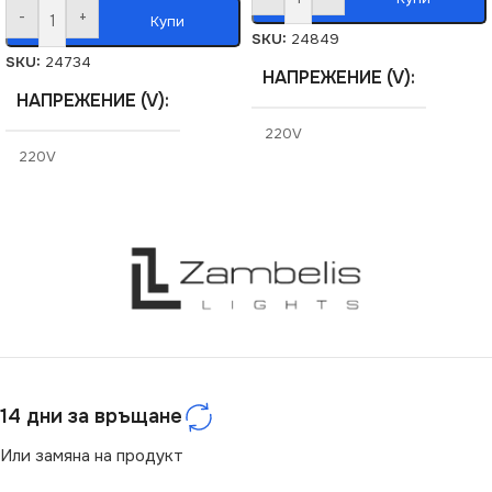
-
+
Купи
SKU:
24849
SKU:
24734
НАПРЕЖЕНИЕ (V)
НАПРЕЖЕНИЕ (V)
220V
220V
СТЕПЕН НА ЗАЩИТА
СТЕПЕН НА ЗАЩИТА
IP20
IP20
СЕРИЯ
DOMO
СЕРИЯ
DOMO
ЦВЯТ
Сребърен
ЦВЯТ
Бяло
14 дни за връщане
МАРКА
KANLUX
Или замяна на продукт
МАРКА
KANLUX