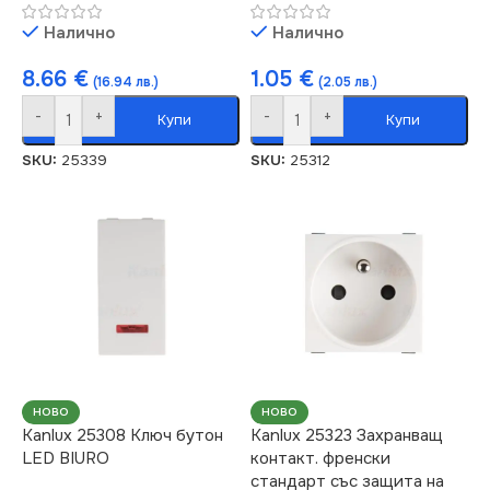
Налично
Налично
8.66
€
1.05
€
(16.94 лв.)
(2.05 лв.)
-
+
-
+
Купи
Купи
SKU:
25339
SKU:
25312
НОВО
НОВО
Kanlux 25308 Ключ бутон
Kanlux 25323 Захранващ
LED BIURO
контакт. френски
стандарт със защита на