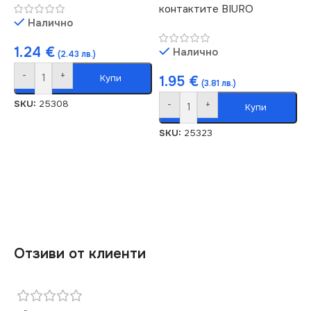
контактите BIURO
Налично
1.24
€
Налично
(2.43 лв.)
-
+
Купи
1.95
€
(3.81 лв.)
SKU:
25308
-
+
Купи
SKU:
25323
Отзиви от клиенти