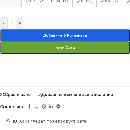
(2.97 лв.)
(2.93 лв.)
(2.91 лв.)
(2.88 лв.)
(2
-
+
Добавяне В Количката
Купи Сега
Сравняване
Добавяне към списък с желания
Споделяне:
10
Хора гледат този продукт сега!