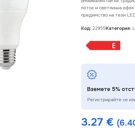
(еквивалентни на тради
поток и светлинна ефек
предимство на тези LED
Код:
22955
Категория:
L
E
Вземете 5% отстъ
Регистрирайте се или
3.27
€
(6.4