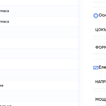
тмаса
Ос
тмаса
ЦОК
ФОРМ
Еле
НАПР
ка
МОЩН