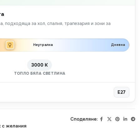
та
а, подходяща за хол, спалня, трапезария и зони за
Неутрална
Дневна
3000 K
ТОПЛО БЯЛА СВЕТЛИНА
E27
Споделяне:
 с желания