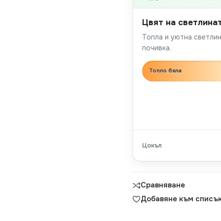
Цвят на светлина
Топла и уютна светлин
почивка.
Топло бяла
Цокъл
Сравняване
Добавяне към списък