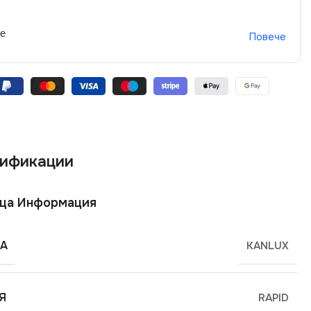
не
Повече
ификации
ща Информация
А
KANLUX
Я
RAPID