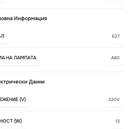
новна Информация
ЪЛ
E27
А НА ЛАМПАТА
A60
ктрически Данни
ЕЖЕНИЕ (V)
220V
ОСТ (W)
13