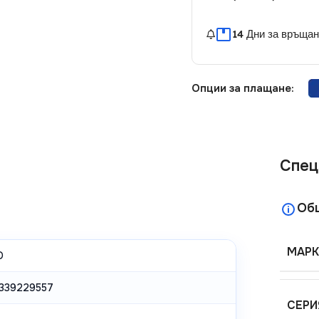
14 Дни за връща
Опции за плащане:
Спец
Об
МАРК
D
339229557
СЕРИ