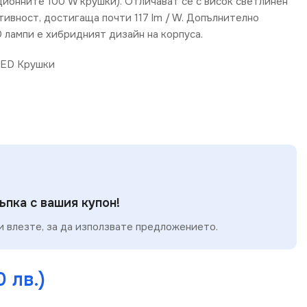
ционните 100 W крушки). Отличават се с висок светлинен
тивност, достигаща почти 117 lm / W. Допълнително
 лампи е хибридният дизайн на корпуса.
ED Крушки
пка с вашия купон!
 влезте, за да използвате предложението.
0 лв.)