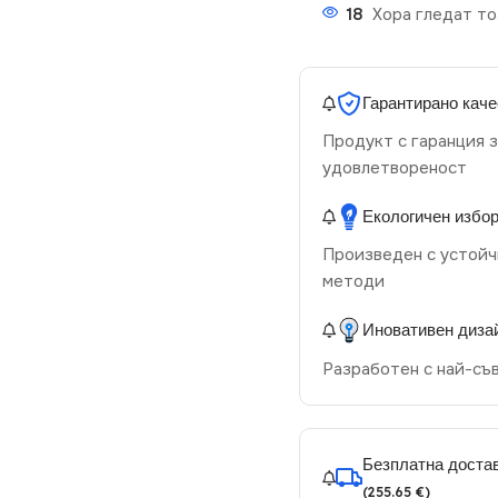
18
Хора гледат то
Гарантирано каче
Продукт с гаранция з
удовлетвореност
Екологичен избо
Произведен с устойч
методи
Иновативен диза
Разработен с най-съ
Безплатна достав
(255.65 €)