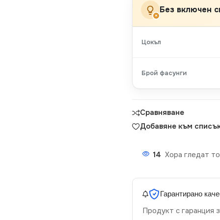
Без включен с
×
Цокъл
Брой фасунги
Сравняване
Добавяне към списък
14
Хора гледат то
Гарантирано каче
Продукт с гаранция з