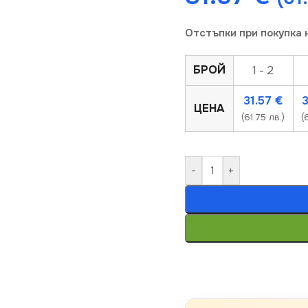
Отстъпки при покупка 
БРОЙ
1 - 2
31.57
€
ЦЕНА
(61.75 лв.)
(
-
+