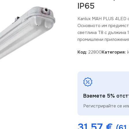
IP65
Kanlux MAH PLUS 4LED с
Основното им предимств
светлина T8 с дължина 
промишлени приложения
Код:
22800
Категория:
Вземете 5% отстъ
Регистрирайте се или
31.57
€
(61