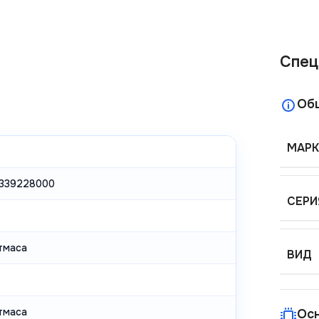
Спец
Об
МАРК
339228000
СЕРИ
тмаса
ВИД
тмаса
Ос