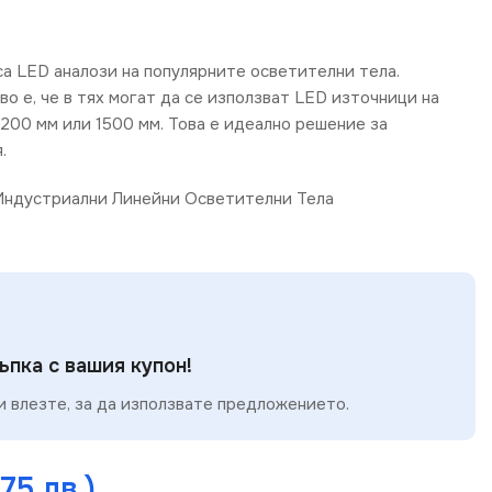
а LED аналози на популярните осветителни тела.
о е, че в тях могат да се използват LED източници на
1200 мм или 1500 мм. Това е идеално решение за
.
Индустриални Линейни Осветителни Тела
пка с вашия купон!
 влезте, за да използвате предложението.
.75 лв.)