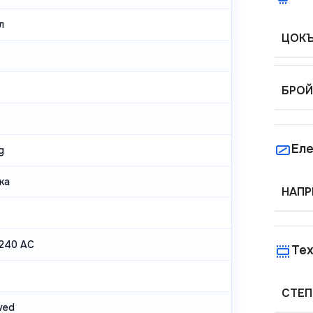
л
ЦОК
БРОЙ
Еле
g
ка
НАПР
240 AC
Тех
СТЕП
ved