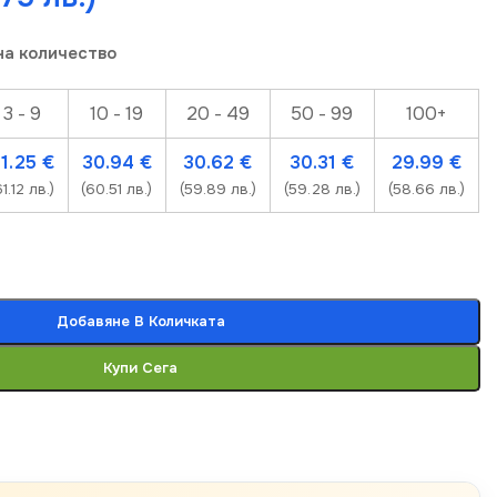
на количество
3 - 9
10 - 19
20 - 49
50 - 99
100+
31.25
€
30.94
€
30.62
€
30.31
€
29.99
€
61.12 лв.)
(60.51 лв.)
(59.89 лв.)
(59.28 лв.)
(58.66 лв.)
Добавяне В Количката
Купи Сега