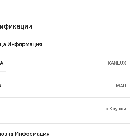
ификации
ща Информация
А
KANLUX
Я
MAH
с Крушки
новна Информация