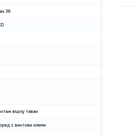
ax 36
ED
онтаж върху таван
оред с винтови клеми