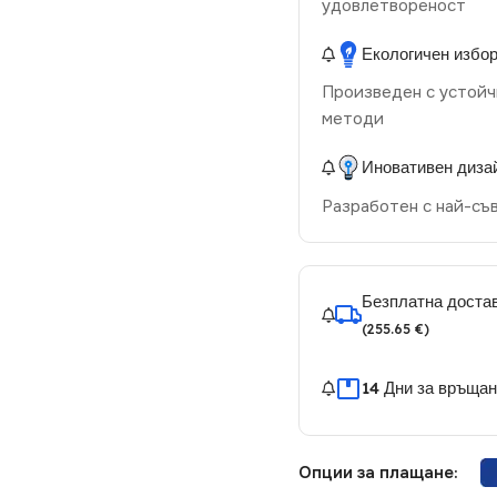
удовлетвореност
Екологичен избо
Произведен с устойч
методи
Иновативен диза
Разработен с най-съ
Безплатна достав
(255.65 €)
14 Дни за връща
Опции за плащане: