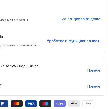
р
За по-добро бъдеще
иви материали и
йн
Удобство и функционалност
временни технологии
ка за суми над 500 лв.
Повече
не
Повече