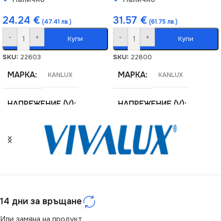
24.24
€
31.57
€
(47.41 лв.)
(61.75 лв.)
-
+
-
+
Купи
Купи
SKU:
22603
SKU:
22800
МАРКА
МАРКА
KANLUX
KANLUX
НАПРЕЖЕНИЕ (V)
НАПРЕЖЕНИЕ (V)
220V
220V
СЕРИЯ
СЕРИЯ
MAH-LED
MAH
ЦВЕТНА ТЕМПЕРАТУРА
ЦОКЪЛ
G13
(K)
14 дни за връщане
СТЕПЕН НА ЗАЩИТА
Или замяна на продукт