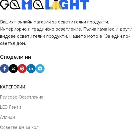
ПРЕДНАЗНАЧЕНИЕ
за Гараж
,
за Коридор
,
за
Вашият онлайн магазин за осветителни продукти.
Магазин
,
за Офис
,
за Таван
,
Интериорно и градинско осветление. Пълна гама led и други
за Тераса
видове осветителни продукти. Нашето мото е “За един по-
светъл дом.”
ВИД
LED
Сподели ни
КАТЕГОРИИ
Релсово Осветление
LED Ленти
Аплици
Осветление за хол