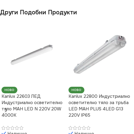
ПРЕДНАЗНАЧЕНИЕ
Други Подобни Продукти
за Гараж
,
за Коридор
,
за
Магазин
,
за Офис
,
за
Таван
,
за Тераса
ВИД
LED
НОВО
НОВО
Kanlux 22603 ЛЕД
Kanlux 22800 Индустриално
Индустриално осветително
осветително тяло за тръба
тяло MAH LED N 220V 20W
LED MAH PLUS 4LED G13
4000K
220V IP65
Налично
Налично