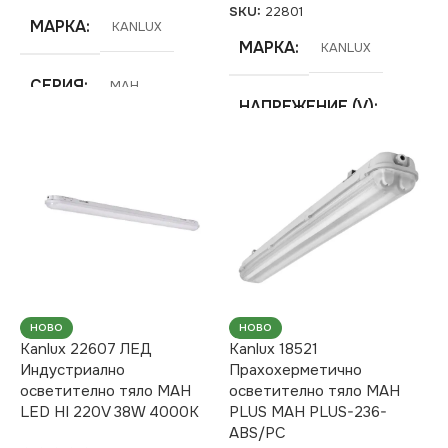
SKU:
22801
МАРКА
KANLUX
МАРКА
KANLUX
СЕРИЯ
MAH
НАПРЕЖЕНИЕ (V)
ЦВЕТНА
220V
ТЕМПЕРАТУРА (K)
СЕРИЯ
MAH
4000
ЦОКЪЛ
СВЕТЛИНЕН ПОТОК
G13
(LM)
СТЕПЕН НА ЗАЩИТА
НОВО
НОВО
3900
Kanlux 22607 ЛЕД
Kanlux 18521
Индустриално
Прахохерметично
IP65
осветително тяло MAH
осветително тяло MAH
СТЕПЕН НА ЗАЩИТА
LED HI 220V 38W 4000K
PLUS MAH PLUS-236-
ABS/PC
НАЧИН НА МОНТАЖ