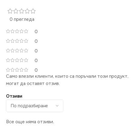
5000
0 прегледа
0
СТЕПЕН НА ЗАЩИТА
0
IP65
0
0
НАПРЕЖЕНИЕ (V)
0
Само влезли клиенти, които са поръчали този продукт,
220V
могат да оставят отзив.
Отзиви
МОЩНОСТ (W)
38
НАЧИН НА МОНТАЖ
Все още няма отзиви.
Повърхностен