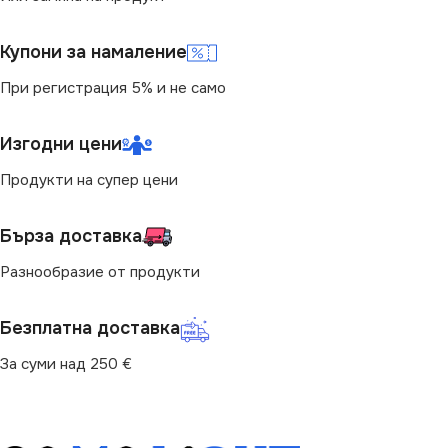
4000
IP65
Купони за намаление
СВЕТЛИНЕН ПОТОК
(LM)
При регистрация 5% и не само
НАЧИН НА МОНТАЖ
2100
Изгодни цени
Повърхностен
Продукти на супер цени
СТЕПЕН НА ЗАЩИТА
БРОЙ ФАСУНГИ
2
Бърза доставка
IP65
ПРЕДНАЗНАЧЕНИЕ
Разнообразие от продукти
МОЩНОСТ (W)
20
за Гараж
,
за Коридор
,
за
Безплатна доставка
Магазин
,
за Офис
,
за Таван
,
за Тераса
НАЧИН НА МОНТАЖ
За суми над 250 €
ВИД
с Крушки
Повърхностен