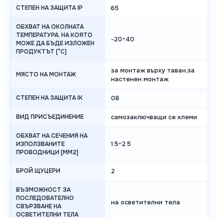
СТЕПЕН НА ЗАЩИТА IP
65
ОБХВАТ НА ОКОЛНАТА
ТЕМПЕРАТУРА. НА КОЯТО
-20÷40
МОЖЕ ДА БЪДЕ ИЗЛОЖЕН
ПРОДУКТЪТ [°C]
за монтаж върху таван.за
МЯСТО НА МОНТАЖ
настенен монтаж
СТЕПЕН НА ЗАЩИТА IK
08
ВИД ПРИСЪЕДИНЕНИЕ
самозаключващи се клеми
ОБХВАТ НА СЕЧЕНИЯ НА
1.5÷2.5
ИЗПОЛЗВАНИТЕ
ПРОВОДНИЦИ [MM2]
БРОЙ ЩУЦЕРИ
2
ВЪЗМОЖНОСТ ЗА
ПОСЛЕДОВАТЕЛНО
на осветителни тела
СВЪРЗВАНЕ НА
ОСВЕТИТЕЛНИ ТЕЛА