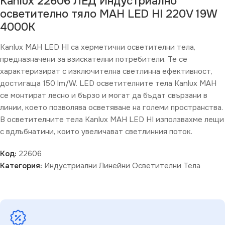
Kanlux 22606 ЛЕД Индустриално
осветително тяло MAH LED HI 220V 19W
4000K
Kanlux MAH LED HI са херметични осветителни тела,
предназначени за взискателни потребители. Те се
характеризират с изключителна светлинна ефективност,
достигаща 150 lm/W. LED осветителните тела Kanlux MAH
се монтират лесно и бързо и могат да бъдат свързани в
линии, което позволява осветяване на големи пространства.
В осветителните тела Kanlux MAH LED HI използвахме лещи
с вдлъбнатини, които увеличават светлинния поток.
Код:
22606
Категория:
Индустриални Линейни Осветителни Тела