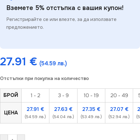
Вземете 5% отстъпка с вашия купон!
Регистрирайте се или влезте, за да използвате
предложението.
27.91
€
(54.59 лв.)
Отстъпки при покупка на количество
БРОЙ
1 - 2
3 - 9
10 - 19
20 - 49
27.91
€
27.63
€
27.35
€
27.07
€
ЦЕНА
(54.59 лв.)
(54.04 лв.)
(53.49 лв.)
(52.94 лв.)
(