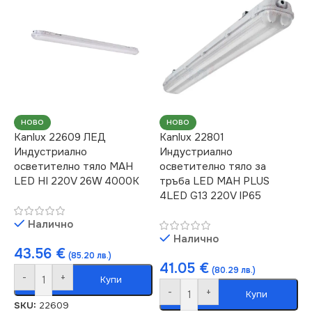
НОВО
НОВО
Kanlux 22609 ЛЕД
Kanlux 22801
Индустриално
Индустриално
осветително тяло MAH
осветително тяло за
LED HI 220V 26W 4000K
тръба LED MAH PLUS
4LED G13 220V IP65
Налично
Налично
43.56
€
(85.20 лв.)
41.05
€
(80.29 лв.)
-
+
Купи
-
+
Купи
SKU:
22609