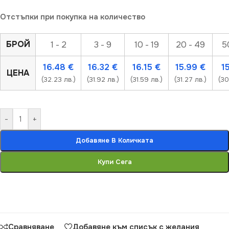
Отстъпки при покупка на количество
БРОЙ
1 - 2
3 - 9
10 - 19
20 - 49
5
16.48
€
16.32
€
16.15
€
15.99
€
1
ЦЕНА
(32.23 лв.)
(31.92 лв.)
(31.59 лв.)
(31.27 лв.)
(30
-
+
Добавяне В Количката
Купи Сега
Сравняване
Добавяне към списък с желания