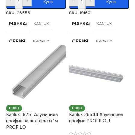
-
+
-
+
Купи
Купи
SKU:
26556
SKU:
19160
МАРКА
МАРКА
KANLUX
KANLUX
СЕРИЯ
СЕРИЯ
PROFILO
PROFILO
НОВО
НОВО
Kanlux 19751 Алуминиев
Kanlux 26544 Алуминиев
профил за лед ленти 1м
профил PROFILO J
PROFILO