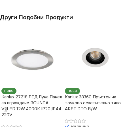
ВИД
с Крушки
Други Подобни Продукти
ФОРМА
Кръг
НОВО
НОВО
Kanlux 27218 ЛЕД Луна Панел
Kanlux 38360 Пръстен на
за вграждане ROUNDA
точково осветително тяло
V2LED 12W 4000K IP20|IP44
ARET DTO B/W
220V
Налично