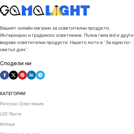
ПРЕДНАЗНАЧЕНИЕ
за Баня
,
за Веранда
,
за Двор
,
Вашият онлайн магазин за осветителни продукти.
за Коридор
,
за Магазин
,
за
Интериорно и градинско осветление. Пълна гама led и други
Окачен Таван
,
за Офис
,
за
Таван
,
за Тераса
видове осветителни продукти. Нашето мото е “За един по-
светъл дом.”
НАЧИН НА МОНТАЖ
Сподели ни
Вграждане
ВИД
LED
КАТЕГОРИИ
Релсово Осветление
ФОРМА
Кръг
LED Ленти
Аплици