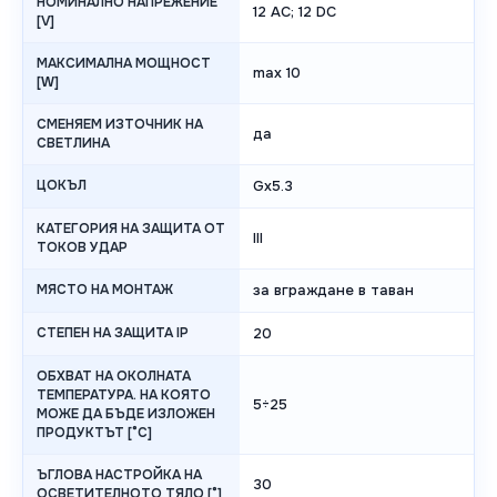
НОМИНАЛНО НАПРЕЖЕНИЕ
12 AC; 12 DC
[V]
МАКСИМАЛНА МОЩНОСТ
max 10
[W]
СМЕНЯЕМ ИЗТОЧНИК НА
да
СВЕТЛИНА
ЦОКЪЛ
Gx5.3
КАТЕГОРИЯ НА ЗАЩИТА ОТ
III
ТОКОВ УДАР
МЯСТО НА МОНТАЖ
за вграждане в таван
СТЕПЕН НА ЗАЩИТА IP
20
ОБХВАТ НА ОКОЛНАТА
ТЕМПЕРАТУРА. НА КОЯТО
5÷25
МОЖЕ ДА БЪДЕ ИЗЛОЖЕН
ПРОДУКТЪТ [°C]
ЪГЛОВА НАСТРОЙКА НА
30
ОСВЕТИТЕЛНОТО ТЯЛО [°]