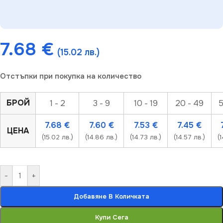
7.68
€
(15.02 лв.)
Отстъпки при покупка на количество
БРОЙ
1 - 2
3 - 9
10 - 19
20 - 49
5
7.68
€
7.60
€
7.53
€
7.45
€
ЦЕНА
(15.02 лв.)
(14.86 лв.)
(14.73 лв.)
(14.57 лв.)
(1
-
+
Добавяне В Количката
Купи Сега