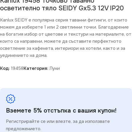
Kanlux 19458 Точково таванно
осветително тяло SEIDY Gx5.3 12V IP20
Kanlux SEIDY е популярна серия таванни фитинги, от които
можем да изберете 1 или 2 светлинни точки. Благодарение
на богатия избор от цветове и текстури на материалите, от
които са направени, можете да съставите перфектното
осветление за кафенета, интериори на хотели, както и за
уединението на дома.
Код:
19458
Категория:
Луни
Вземете 5% отстъпка с вашия купон!
Регистрирайте се или влезте, за да използвате
предложението.