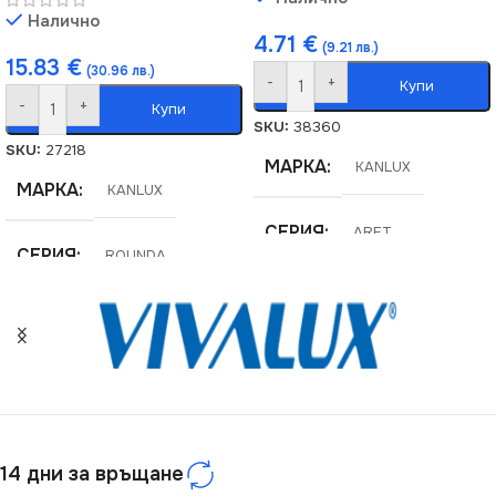
Налично
4.71
€
(9.21 лв.)
15.83
€
(30.96 лв.)
-
+
Купи
-
+
Купи
SKU:
38360
SKU:
27218
МАРКА
KANLUX
МАРКА
KANLUX
СЕРИЯ
ARET
СЕРИЯ
ROUNDA
ЦВЯТ
Бял/Черен
НАПРЕЖЕНИЕ (V)
МОЩНОСТ (W)
10
220V
НАПРЕЖЕНИЕ (V)
СТЕПЕН НА ЗАЩИТА
14 дни за връщане
12V
,
220V
IP20
,
IP44