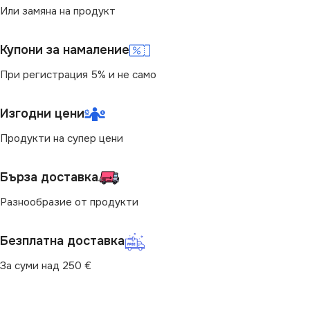
Или замяна на продукт
ЦОКЪЛ
GU10
СВЕТЛИНЕН ПОТОК
Купони за намаление
(LM)
НАЧИН НА МОНТАЖ
При регистрация 5% и не само
780
Вграждане
Изгодни цени
МОЩНОСТ (W)
12
Продукти на супер цени
СТЕПЕН НА ЗАЩИТА
ДИМИРАНЕ
Бърза доставка
IP20
Разнообразие от продукти
Не се димира
РАЗМЕР
Φ4 cm
Безплатна доставка
ЦВЕТНА ТЕМПЕРАТУРА
(K)
ФОРМА
Кръг
За суми над 250 €
4000
ВИД
с Крушки