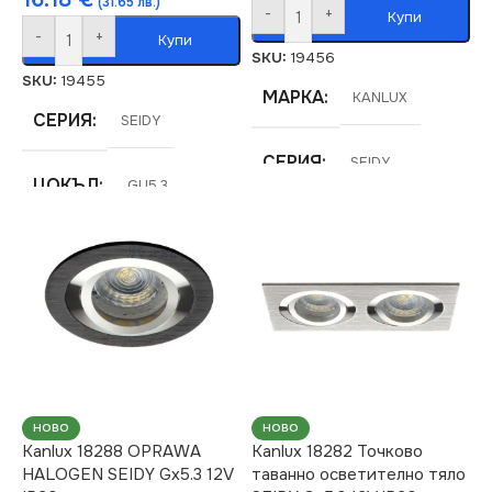
(31.65 лв.)
-
+
Купи
-
+
Купи
SKU:
19456
SKU:
19455
МАРКА
KANLUX
СЕРИЯ
SEIDY
СЕРИЯ
SEIDY
ЦОКЪЛ
GU5.3
ЦОКЪЛ
GU5.3
СТЕПЕН НА ЗАЩИТА
СТЕПЕН НА ЗАЩИТА
IP20
IP20
НАПРЕЖЕНИЕ (V)
ПРЕДНАЗНАЧЕНИЕ
12V
НОВО
НОВО
Kanlux 18288 OPRAWA
Kanlux 18282 Точково
за Барплот
,
за Детска
HALOGEN SEIDY Gx5.3 12V
таванно осветително тяло
НАЧИН НА МОНТАЖ
Стая
,
за Дневна
,
за