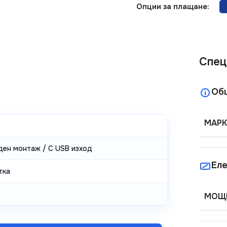
Опции за плащане:
Спец
Об
МАРК
ден монтаж / С USB изход
Еле
тка
МОЩН