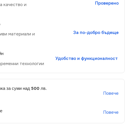
Проверено
а качество и
р
За по-добро бъдеще
иви материали и
йн
Удобство и функционалност
временни технологии
ка за суми над 500 лв.
Повече
не
Повече