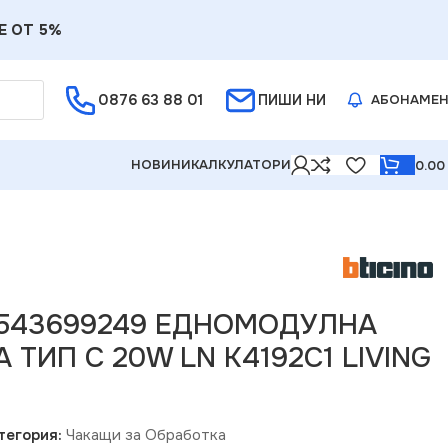
Е ОТ 5%
0876 63 88 01
ПИШИ НИ
АБОНАМЕ
НОВИНИ
КАЛКУЛАТОРИ
0.0
192C1 LIVING NOW
05543699249 ЕДНОМОДУЛНА
 ТИП C 20W LN K4192C1 LIVING
тегория:
Чакащи за Обработка