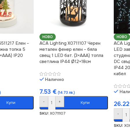
НОВО
НОВО
6511217 Елен –
ACA Lighting X0711107 Черeн
ACA Li
жна топка 5
метален фенер елен – бяла
LED зав
2×AAA) IP20
свещ 1 LED бат. (3×AAA) топла
студен
светлина IP44 Ø12×18см
DC свъ
IP44 2
кабел
Налично
7.53
€
Нал
)
(14.73 лв.)
-
+
Купи
Купи
26.2
SKU:
X0711107
-
SKU:
X0