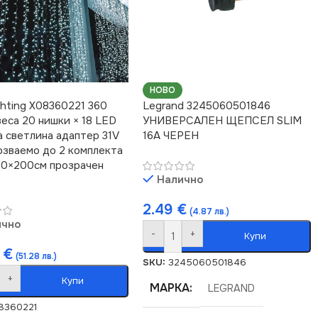
НОВО
ghting X08360221 360
Legrand 3245060501846
еса 20 нишки × 18 LED
УНИВЕРСАЛЕН ЩЕПСЕЛ SLIM
а светлина адаптер 31V
16A ЧЕРЕН
рзваемо до 2 комплекта
00×200см прозрачен
Налично
2.49
€
(4.87 лв.)
ично
-
+
Купи
2
€
(51.28 лв.)
SKU:
3245060501846
+
Купи
МАРКА
LEGRAND
8360221