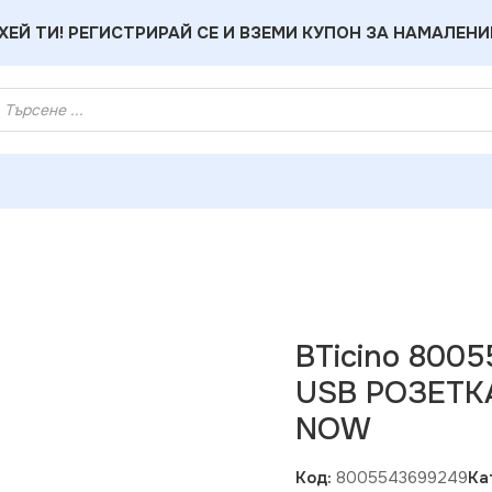
ХЕЙ ТИ! РЕГИСТРИРАЙ СЕ И ВЗЕМИ КУПОН ЗА НАМАЛЕНИ
05543699249 ЕДНОМОДУЛНА USB РОЗЕТКА ТИП C 20W LN K4
BTicino 80
USB РОЗЕТКА
NOW
Код:
8005543699249
Ка