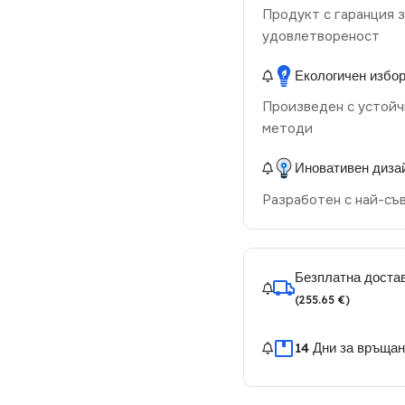
Продукт с гаранция з
удовлетвореност
Екологичен избо
Произведен с устойч
методи
Иновативен диза
Разработен с най-съ
Безплатна достав
(255.65 €)
14 Дни за връща