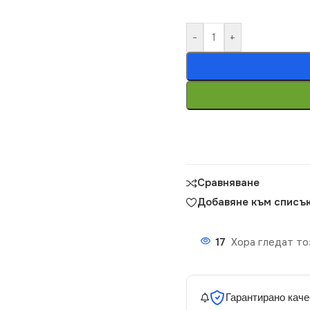
-
+
Сравняване
Добавяне към списък
17
Хора гледат то
Гарантирано каче