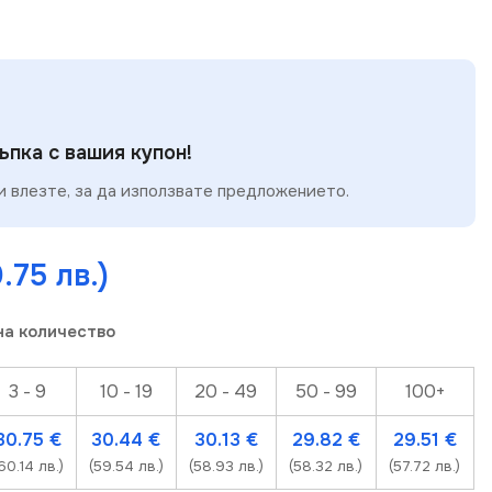
пка с вашия купон!
 влезте, за да използвате предложението.
.75 лв.)
на количество
3 - 9
10 - 19
20 - 49
50 - 99
100+
30.75
€
30.44
€
30.13
€
29.82
€
29.51
€
60.14 лв.)
(59.54 лв.)
(58.93 лв.)
(58.32 лв.)
(57.72 лв.)