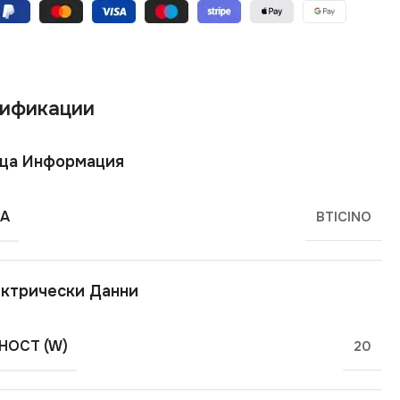
ификации
ща Информация
А
BTICINO
ктрически Данни
ОСТ (W)
20