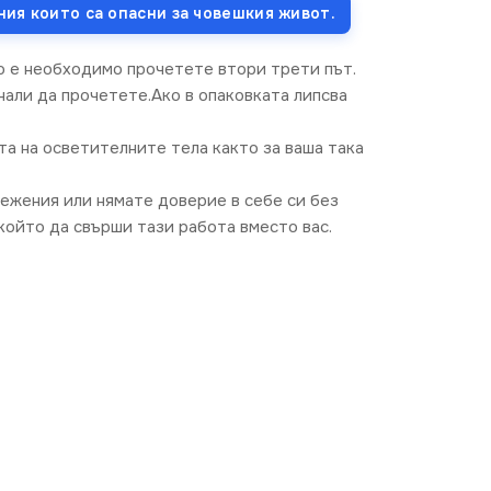
ния които са опасни за човешкия живот.
о е необходимо прочетете втори трети път.
нали да прочетете.Ако в опаковката липсва
та на осветителните тела както за ваша така
режения или нямате доверие в себе си без
ойто да свърши тази работа вместо вас.