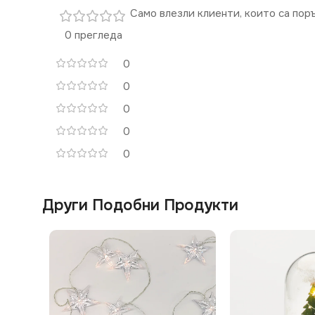
Само влезли клиенти, които са пор
0 прегледа
0
0
0
0
0
Други Подобни Продукти