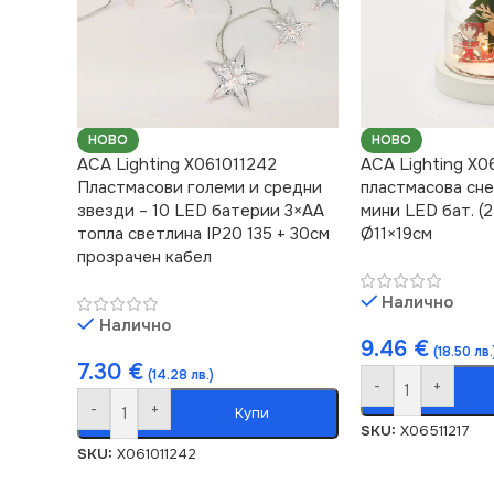
НОВО
НОВО
ACA Lighting X061011242
ACA Lighting X0
Пластмасови големи и средни
пластмасова сне
звезди – 10 LED батерии 3×AA
мини LED бат. (
топла светлина IP20 135 + 30см
Ø11×19см
прозрачен кабел
Налично
Налично
9.46
€
(18.50 лв.
7.30
€
(14.28 лв.)
-
+
-
+
Купи
SKU:
X06511217
SKU:
X061011242