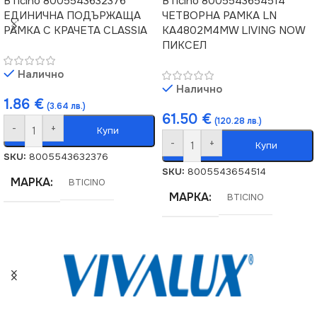
BTicino 8005543632376
BTicino 8005543654514
ЕДИНИЧНА ПОДЪРЖАЩА
ЧЕТВОРНА РАМКА LN
РАМКА С КРАЧЕТА CLASSIA
KA4802M4MW LIVING NOW
ПИКСЕЛ
Налично
Налично
1.86
€
(3.64 лв.)
61.50
€
(120.28 лв.)
-
+
Купи
-
+
Купи
SKU:
8005543632376
SKU:
8005543654514
МАРКА
BTICINO
МАРКА
BTICINO