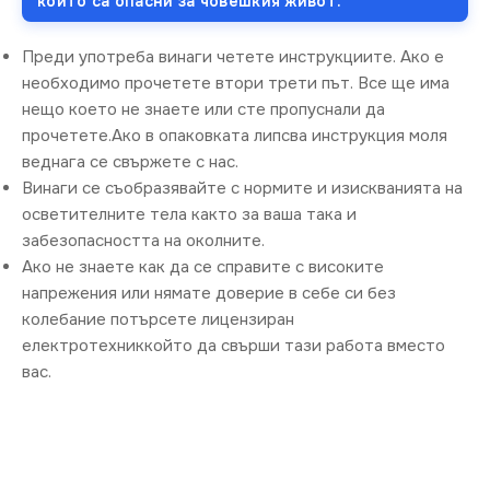
които са опасни за човешкия живот.
Преди употреба винаги четете инструкциите. Ако е
необходимо прочетете втори трети път. Все ще има
нещо което не знаете или сте пропуснали да
прочетете.Ако в опаковката липсва инструкция моля
веднага се свържете с нас.
Винаги се съобразявайте с нормите и изискванията на
осветителните тела както за ваша така и
забезопасността на околните.
Ако не знаете как да се справите с високите
напрежения или нямате доверие в себе си без
колебание потърсете лицензиран
електротехниккойто да свърши тази работа вместо
вас.