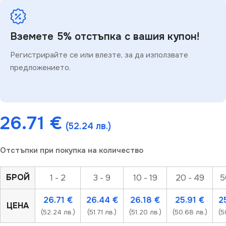
Вземете 5% отстъпка с вашия купон!
Регистрирайте се или влезте, за да използвате
предложението.
26.71
€
(52.24 лв.)
Отстъпки при покупка на количество
БРОЙ
1 - 2
3 - 9
10 - 19
20 - 49
5
26.71
€
26.44
€
26.18
€
25.91
€
2
ЦЕНА
(52.24 лв.)
(51.71 лв.)
(51.20 лв.)
(50.68 лв.)
(5