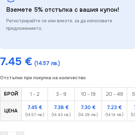
Вземете 5% отстъпка с вашия купон!
Регистрирайте се или влезте, за да използвате
предложението.
7.45
€
(14.57 лв.)
Отстъпки при покупка на количество
БРОЙ
1 - 2
3 - 9
10 - 19
20 - 49
5
7.45
€
7.38
€
7.30
€
7.23
€
ЦЕНА
(14.57 лв.)
(14.43 лв.)
(14.28 лв.)
(14.14 лв.)
(1