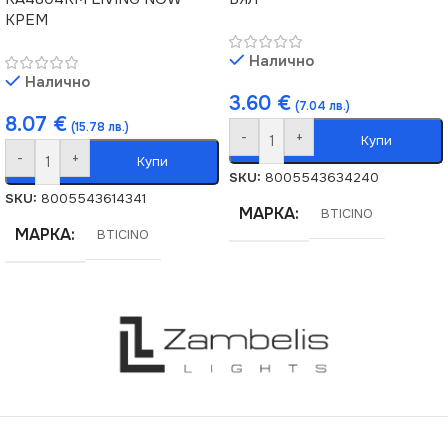
КРЕМ
Налично
Налично
3.60
€
(7.04 лв.)
8.07
€
(15.78 лв.)
-
+
Купи
-
+
Купи
SKU:
8005543634240
SKU:
8005543614341
МАРКА
BTICINO
МАРКА
BTICINO