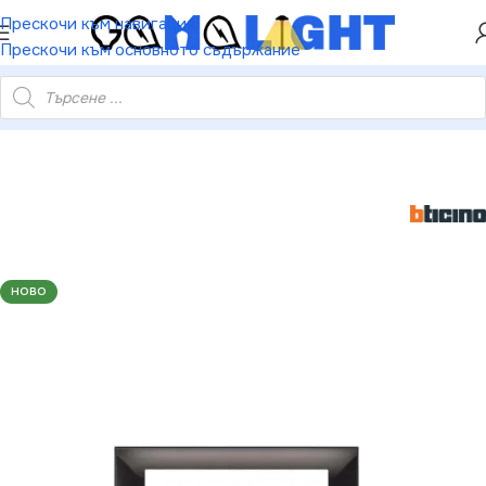
ХЕЙ ТИ! РЕГИСТРИРАЙ СЕ И ВЗЕМИ КУПОН ЗА
Прескочи към навигация
НАМАЛЕНИЕ ОТ 5%
Прескочи към основното съдържание
BTicino 8005543636992 7-МОДУЛНА РАМКА CLASSIA ЧЕРНО
НОВО