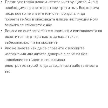
Преди употреба винаги четете инструкциите. Ако е
необходимо прочетете втори трети път. Все ще има
нещо което не знаете или сте пропуснали да
прочетете.Ако в опаковката липсва инструкция моля
веднага се свържете с нас.
Винаги се съобразявайте с нормите и изискванията на
осветителните тела както за ваша така и
забезопасността на околните.
Ако не знаете как да се справите с високите
напрежения или нямате доверие в себе си без
колебание потърсете лицензиран
електротехниккойто да свърши тази работа вместо
вас.