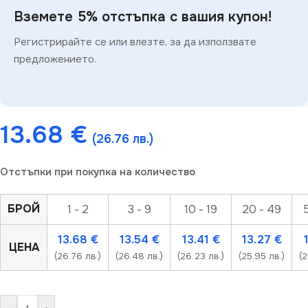
Вземете 5% отстъпка с вашия купон!
Регистрирайте се или влезте, за да използвате
предложението.
13.68
€
(26.76 лв.)
Отстъпки при покупка на количество
БРОЙ
1 - 2
3 - 9
10 - 19
20 - 49
13.68
€
13.54
€
13.41
€
13.27
€
ЦЕНА
(26.76 лв.)
(26.48 лв.)
(26.23 лв.)
(25.95 лв.)
(2