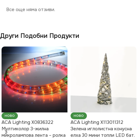
Все още няма отзиви.
Други Подобни Продукти
НОВО
НОВО
ACA Lighting X0836322
ACA Lighting X113011312
Мултиколор 3-жилна
Зелена иглолистна конусна
микролампова лента – ролка
елха 30 мини топли LED бат.