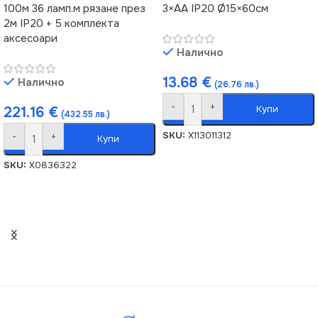
100м 36 ламп.м рязане през
3×AA IP20 Ø15×60см
2м IP20 + 5 комплекта
аксесоари
Налично
13.68
€
Налично
(26.76 лв.)
-
+
Купи
221.16
€
(432.55 лв.)
SKU:
X113011312
-
+
Купи
SKU:
X0836322