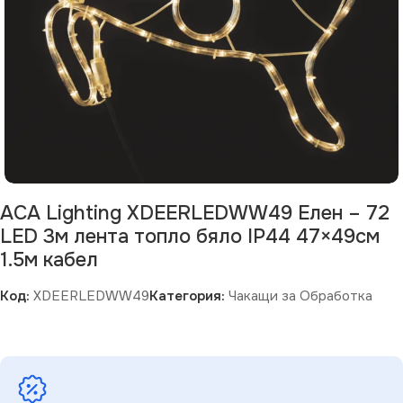
ACA Lighting XDEERLEDWW49 Елен – 72
LED 3м лента топло бяло IP44 47×49см
1.5м кабел
Код:
XDEERLEDWW49
Категория:
Чакащи за Обработка