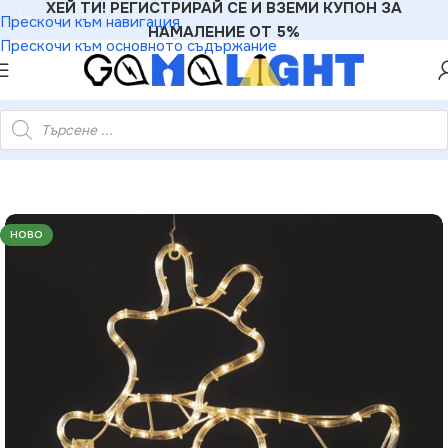
ХЕЙ ТИ! РЕГИСТРИРАЙ СЕ И ВЗЕМИ КУПОН ЗА
Прескочи към навигация
НАМАЛЕНИЕ ОТ 5%
Прескочи към основното съдържание
лен – 72 LED 3м лента топло бяло IP44 47×49см 1.5м кабел
НОВО