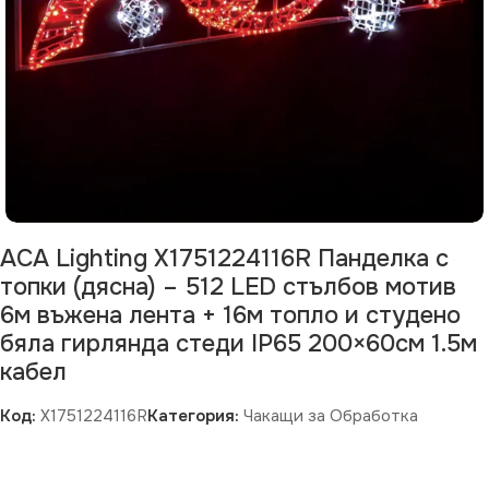
ACA Lighting X1751224116R Панделка с
топки (дясна) – 512 LED стълбов мотив
6м въжена лента + 16м топло и студено
бяла гирлянда стеди IP65 200×60см 1.5м
кабел
Код:
X1751224116R
Категория:
Чакащи за Обработка