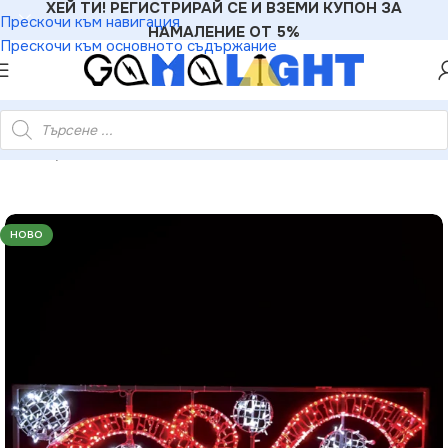
ХЕЙ ТИ! РЕГИСТРИРАЙ СЕ И ВЗЕМИ КУПОН ЗА
Прескочи към навигация
НАМАЛЕНИЕ ОТ 5%
Прескочи към основното съдържание
опло и студено бяла гирлянда стеди IP65 200×60см 1.5м кабел
НОВО