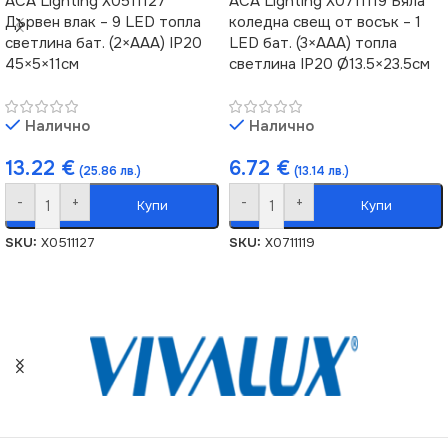
ACA Lighting X0511127
ACA Lighting X0711119 Бяла
Дървен влак – 9 LED топла
коледна свещ от восък – 1
светлина бат. (2×AAA) IP20
LED бат. (3×AAA) топла
45×5×11см
светлина IP20 Ø13.5×23.5см
Налично
Налично
13.22
€
6.72
€
(25.86 лв.)
(13.14 лв.)
-
+
-
+
Купи
Купи
SKU:
X0511127
SKU:
X0711119