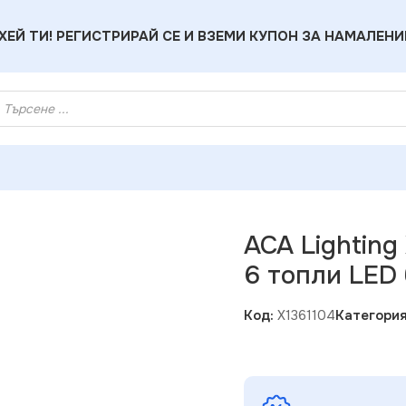
ХЕЙ ТИ! РЕГИСТРИРАЙ СЕ И ВЗЕМИ КУПОН ЗА НАМАЛЕНИ
 X1361104 Дървена декорация – 6 топли LED бат. (2×AAA) IP2
ACA Lighting
6 топли LED 
Код:
X1361104
Категория