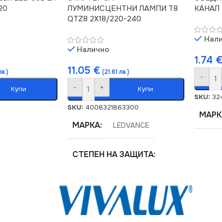
20
ЛУМИНИСЦЕНТНИ ЛАМПИ T8
КАНАЛ 
QTZ8 2X18/220-240
Нал
Налично
1.74
11.05
€
лв.)
(21.61 лв.)
-
-
+
Купи
Купи
SKU:
32
SKU:
4008321863300
МАРК
МАРКА
LEDVANCE
СТЕПЕН НА ЗАЩИТА
IP20