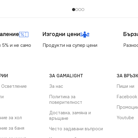
маление
Изгодни цени
Бърз
 5% и не само
Продукти на супер цени
Разно
РИИ
ЗА GAMALIGHT
ЗА ВРЪЗК
 Осветление
За нас
Пиши ни
ти
Политика за
Facebook
поверителност
Промоци
Доставка, замяна и
ние за хол
Youtube
връщане
ние за баня
Често задавани въпроси