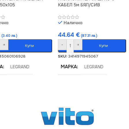
50х105
КАБЕЛ 5м БЯЛ/СИВ
ично
Налично
€
44.64
€
(3.40 лв.)
(87.31 лв.)
+
-
+
Купи
Купи
45060106928
SKU:
3414971945067
А
МАРКА
LEGRAND
LEGRAND