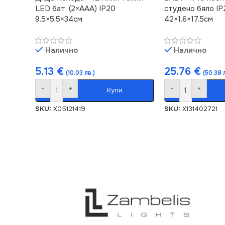
LED бат. (2×AAA) IP20
студено бяло IP
9.5×5.5×34см
42×1.6×17.5см
Налично
Налично
5.13
€
25.76
€
(10.03 лв.)
(50.38 
-
+
-
+
Купи
SKU:
X05121419
SKU:
X131402721