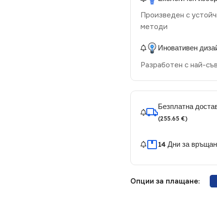
Произведен с устойч
методи
Иновативен диза
Разработен с най-съ
Безплатна достав
(255.65 €)
14 Дни за връща
Опции за плащане: