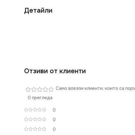
Детайли
Отзиви от клиенти
Само влезли клиенти, които са пор
0 прегледа
0
0
0