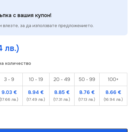
пка с вашия купон!
 влезте, за да използвате предложението.
4 лв.)
на количество
3 - 9
10 - 19
20 - 49
50 - 99
100+
9.03
€
8.94
€
8.85
€
8.76
€
8.66
€
(17.66 лв.)
(17.49 лв.)
(17.31 лв.)
(17.13 лв.)
(16.94 лв.)