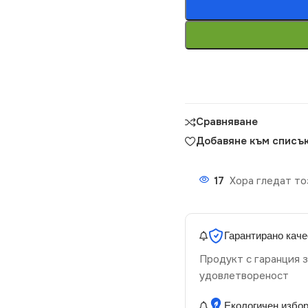
Сравняване
Добавяне към списък
17
Хора гледат то
Гарантирано каче
Продукт с гаранция з
удовлетвореност
Екологичен избо