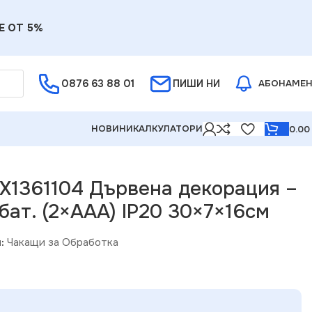
Е ОТ 5%
0876 63 88 01
ПИШИ НИ
АБОНАМЕ
НОВИНИ
КАЛКУЛАТОРИ
0.0
0 30×7×16см
 X1361104 Дървена декорация –
бат. (2×AAA) IP20 30×7×16см
:
Чакащи за Обработка