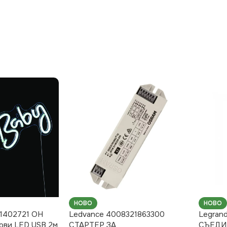
НОВО
НОВО
31402721 OH
Ledvance 4008321863300
Legran
нови LED USB 2м
СТАРТЕР ЗА
СЪЕДИ