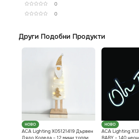
0
0
Други Подобни Продукти
НОВО
НОВО
ACA Lighting X05121419 Дървен
ACA Lighting X1
Дядо Коледа – 12 мини топли
BABY – 140 нео