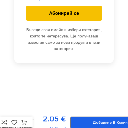
Абонирай се
Въведи своя имейл и избери категория,
която те интересува. Ще получаваш
известия само за нови продукти в тази
категория.
ACA
Lighting
X1341626
Комплект 4
-
+
LED чаени
2.05
€
свещи –
Добавяне В Колич
топла