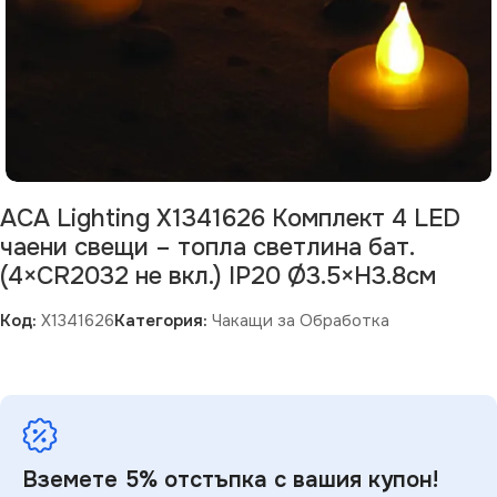
ACA Lighting X1341626 Комплект 4 LED
чаени свещи – топла светлина бат.
(4×CR2032 не вкл.) IP20 Ø3.5×H3.8см
Код:
X1341626
Категория:
Чакащи за Обработка
Вземете 5% отстъпка с вашия купон!