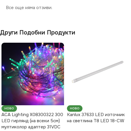
Все още няма отзиви.
Други Подобни Продукти
НОВО
НОВО
ACA Lighting X08300322 300
Kanlux 37633 LED източник
LED гирлянд (на всеки 5см)
на светлина T8 LED 18-CW
мултиколор адаптер 31VDC