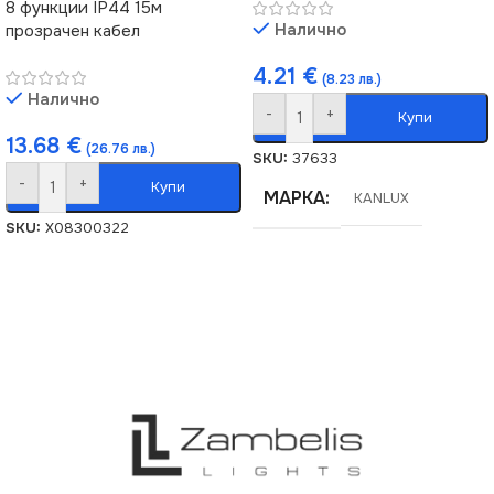
8 функции IP44 15м
Налично
прозрачен кабел
4.21
€
(8.23 лв.)
Налично
-
+
Купи
13.68
€
(26.76 лв.)
SKU:
37633
-
+
Купи
МАРКА
KANLUX
SKU:
X08300322