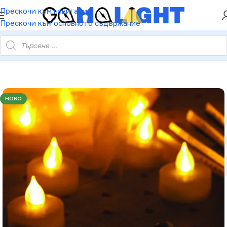
ХЕЙ ТИ! РЕГИСТРИРАЙ СЕ И ВЗЕМИ КУПОН ЗА
Прескочи към навигация
НАМАЛЕНИЕ ОТ 5%
Прескочи към основното съдържание
и – топла светлина бат. (4×CR2032 не вкл.) IP20 Ø3.5×H3.8см
НОВО