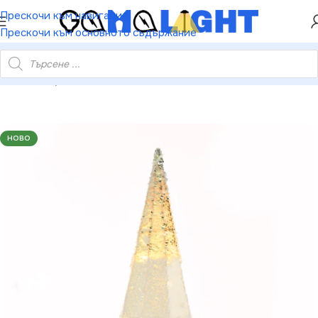
ХЕЙ ТИ! РЕГИСТРИРАЙ СЕ И ВЗЕМИ КУПОН ЗА
Прескочи към навигация
НАМАЛЕНИЕ ОТ 5%
Прескочи към основното съдържание
йетена конусна елха 20 топли LED бат. 3×AA IP20 Ø18.5×50см
НОВО