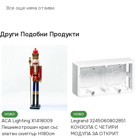
Все още няма отзиви.
Други Подобни Продукти
НОВО
НОВО
ACA Lighting X1418009
Legrand 3245060802851
Лешникотрошач крал със
КОНЗОЛА С ЧЕТИРИ
златен скиптър H180см
МОДУЛА ЗА ОТКРИТ