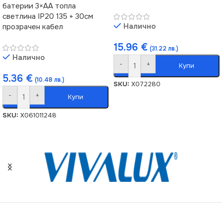
батерии 3×AA топла
светлина IP20 135 + 30см
Налично
прозрачен кабел
15.96
€
(31.22 лв.)
Налично
-
+
Купи
5.36
€
(10.48 лв.)
SKU:
X072280
-
+
Купи
SKU:
X061011248