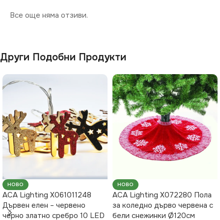
Все още няма отзиви.
Други Подобни Продукти
НОВО
НОВО
ACA Lighting X061011248
ACA Lighting X072280 Пола
Дървен елен – червено
за коледно дърво червена с
черно златно сребро 10 LED
бели снежинки Ø120см