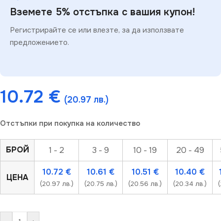
Вземете 5% отстъпка с вашия купон!
Регистрирайте се или влезте, за да използвате
предложението.
10.72
€
(20.97 лв.)
Отстъпки при покупка на количество
БРОЙ
1 - 2
3 - 9
10 - 19
20 - 49
10.72
€
10.61
€
10.51
€
10.40
€
ЦЕНА
(20.97 лв.)
(20.75 лв.)
(20.56 лв.)
(20.34 лв.)
(