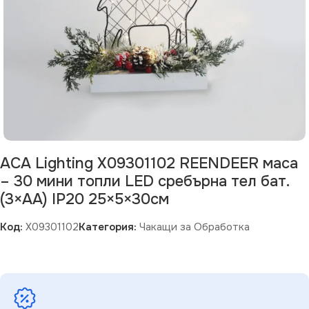
ACA Lighting X09301102 REENDEER маса
– 30 мини топли LED сребърна тел бат.
(3×AA) IP20 25×5×30см
Код:
X09301102
Категория:
Чакащи за Обработка