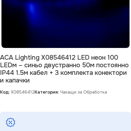
ACA Lighting X08546412 LED неон 100
LEDм – синьо двустранно 50м постоянно
IP44 1.5м кабел + 3 комплекта конектори
и капачки
Код:
X08546412
Категория:
Чакащи за Обработка