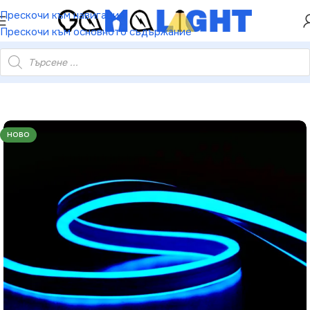
ХЕЙ ТИ! РЕГИСТРИРАЙ СЕ И ВЗЕМИ КУПОН ЗА
Прескочи към навигация
НАМАЛЕНИЕ ОТ 5%
Прескочи към основното съдържание
остоянно IP44 1.5м кабел + 3 комплекта конектори и капачки
НОВО