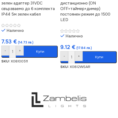
зелен адаптер 31VDC
дистанционно (ON
свързваемо до 6 комплекта
OFF+таймер+димер)
IP44 5м зелен кабел
постоянен режим до 1500
LED
Налично
Налично
7.53
€
(14.73 лв.)
9.12
€
(17.84 лв.)
-
+
Купи
-
+
Купи
SKU:
X08100511
SKU:
X0812WSAR