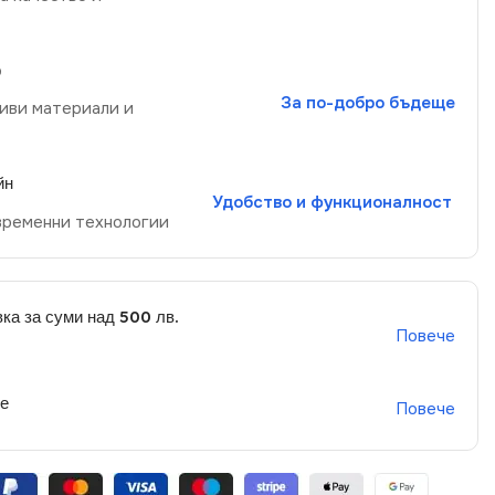
р
За по-добро бъдеще
иви материали и
йн
Удобство и функционалност
временни технологии
ка за суми над 500 лв.
Повече
не
Повече