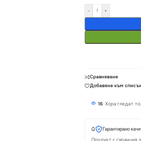
-
+
Сравняване
Добавяне към списък
16
Хора гледат то
Гарантирано каче
Продукт с гаранция з