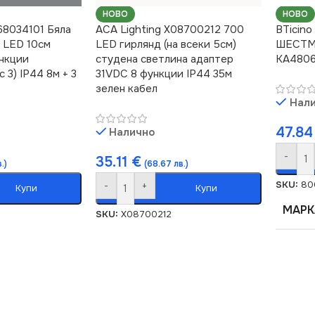
НОВО
НОВО
68034101 Бяла
ACA Lighting X08700212 700
BTicin
 LED 10см
LED гирлянд (на всеки 5см)
ШЕСТМ
ункции
студена светлина адаптер
KA480
 3) IP44 8м + 3
31VDC 8 функции IP44 35м
зелен кабел
Нал
47.8
Налично
-
35.11
€
.)
(68.67 лв.)
SKU:
80
-
+
Купи
Купи
МАРК
SKU:
X08700212