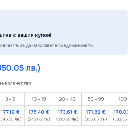
пка с вашия купон!
 влезте, за да използвате предложението.
350.05 лв.)
на количество
3 - 9
10 - 19
20 - 49
50 - 99
100+
177.19
€
175.40
€
173.61
€
171.82
€
170.03
(346.55 лв.)
(343.05 лв.)
(339.55 лв.)
(336.05 лв.)
(332.55 лв