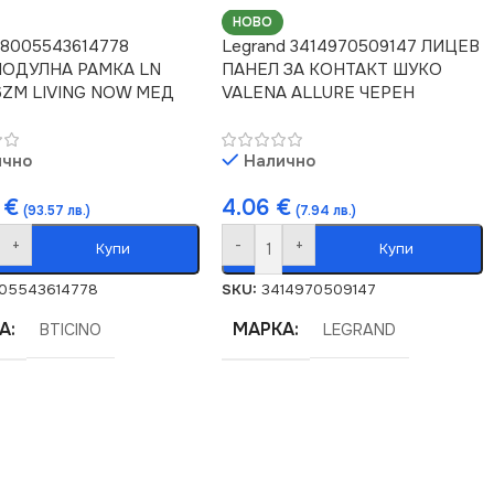
НОВО
o 8005543614778
Legrand 3414970509147 ЛИЦЕВ
ОДУЛНА РАМКА LN
ПАНЕЛ ЗА КОНТАКТ ШУКО
6ZM LIVING NOW МЕД
VALENA ALLURE ЧЕРЕН
ично
Налично
4
€
4.06
€
(93.57 лв.)
(7.94 лв.)
+
-
+
Купи
Купи
05543614778
SKU:
3414970509147
А
МАРКА
BTICINO
LEGRAND