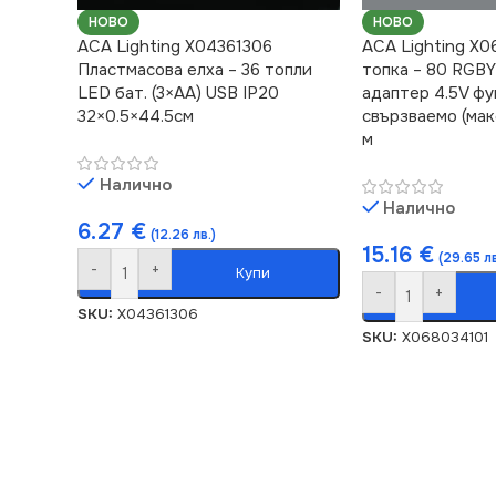
НОВО
НОВО
ACA Lighting X04361306
ACA Lighting X0
Пластмасова елха – 36 топли
топка – 80 RGBY
LED бат. (3×AA) USB IP20
адаптер 4.5V ф
32×0.5×44.5см
свързваемо (макс
м
Налично
Налично
6.27
€
(12.26 лв.)
15.16
€
(29.65 лв
-
+
Купи
-
+
SKU:
X04361306
SKU:
X068034101