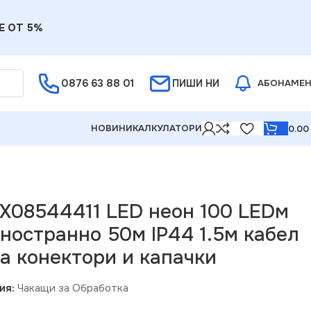
Е ОТ 5%
0876 63 88 01
ПИШИ НИ
АБОНАМЕ
НОВИНИ
КАЛКУЛАТОРИ
0.0
44 1.5м кабел + 3 комплекта конектори и капачки
 X08544411 LED неон 100 LEDм
ностранно 50м IP44 1.5м кабел
а конектори и капачки
ия:
Чакащи за Обработка