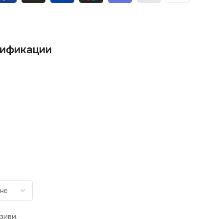
ификации
зиви.