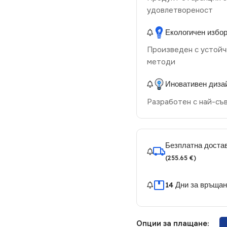
удовлетвореност
Екологичен избо
Произведен с устойч
методи
Иновативен диза
Разработен с най-съ
Безплатна достав
(255.65 €)
14 Дни за връща
Опции за плащане: