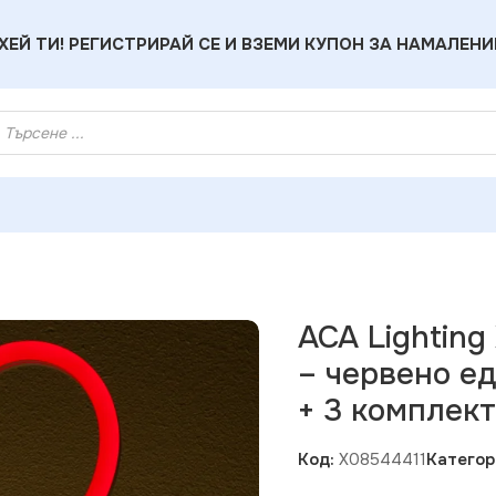
ХЕЙ ТИ! РЕГИСТРИРАЙ СЕ И ВЗЕМИ КУПОН ЗА НАМАЛЕНИ
 X08544411 LED неон 100 LEDм – червено едностранно 50м IP
ACA Lighting
– червено ед
+ 3 комплект
Код:
X08544411
Категор