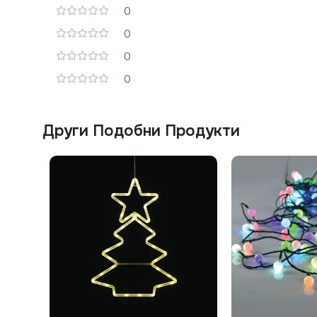
0
0
0
0
Други Подобни Продукти