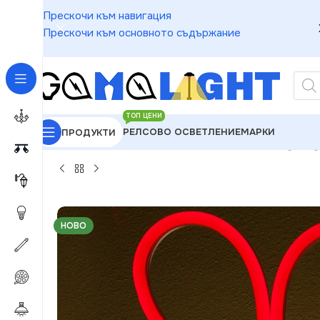
Прескочи към навигация
Прескочи към основното съдържание
ТОП ЦЕНИ
РЕЛСОВО ОСВЕТЛЕНИЕ
МАРКИ
ПРОДУКТИ
GAMALIGHT
»
Чакащи за Обработка
»
ACA Lighting
НОВО