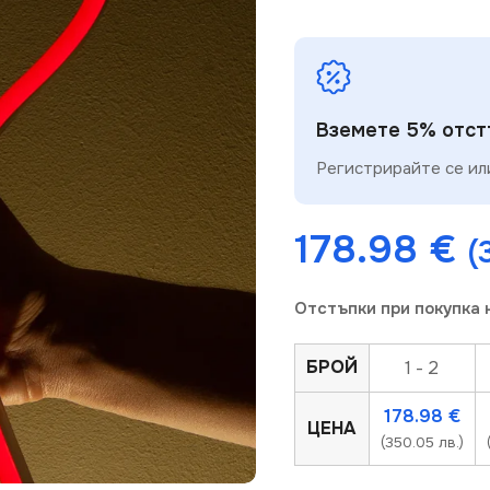
Вземете 5% отстъ
Регистрирайте се или
178.98
€
(
Отстъпки при покупка 
БРОЙ
1 - 2
178.98
€
ЦЕНА
(350.05 лв.)