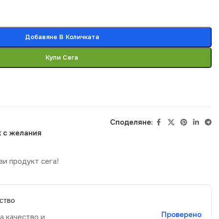
Добавяне В Количката
Купи Сега
Споделяне:
 с желания
зи продукт сега!
ство
Проверено
а качество и