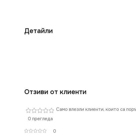
Детайли
Отзиви от клиенти
Само влезли клиенти, които са пор
0 прегледа
0