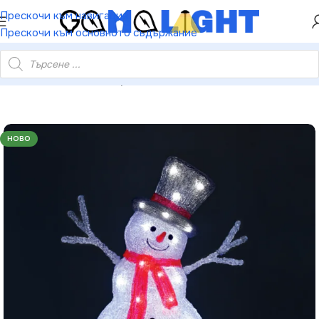
ХЕЙ ТИ! РЕГИСТРИРАЙ СЕ И ВЗЕМИ КУПОН ЗА
Прескочи към навигация
НАМАЛЕНИЕ ОТ 5%
Прескочи към основното съдържание
ежен човек – 40 LED студено бяло IP44 31×22×45см 5м кабел
НОВО