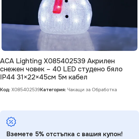
ACA Lighting X085402539 Акрилен
снежен човек – 40 LED студено бяло
IP44 31×22×45см 5м кабел
Код:
X085402539
Категория:
Чакащи за Обработка
Вземете 5% отстъпка с вашия купон!