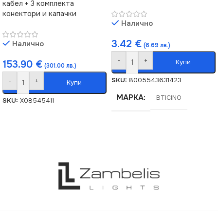
кабел + 3 комплекта
конектори и капачки
Налично
3.42
€
Налично
(6.69 лв.)
-
+
Купи
153.90
€
(301.00 лв.)
SKU:
8005543631423
-
+
Купи
МАРКА
BTICINO
SKU:
X08545411