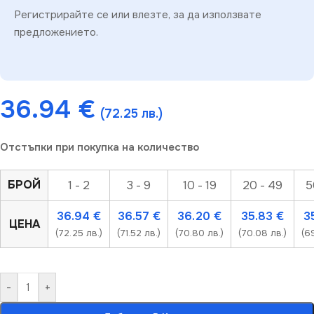
Регистрирайте се или влезте, за да използвате
предложението.
36.94
€
(72.25 лв.)
Отстъпки при покупка на количество
БРОЙ
1 - 2
3 - 9
10 - 19
20 - 49
5
36.94
€
36.57
€
36.20
€
35.83
€
3
ЦЕНА
(72.25 лв.)
(71.52 лв.)
(70.80 лв.)
(70.08 лв.)
(6
-
+