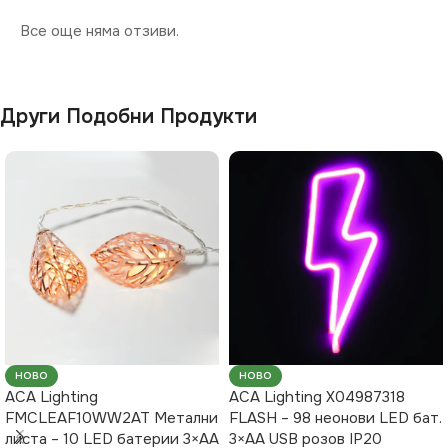
Все още няма отзиви.
Други Подобни Продукти
НОВО
НОВО
ACA Lighting
ACA Lighting X04987318
FMCLEAF10WW2AT Метални
FLASH – 98 неонови LED бат.
листа – 10 LED батерии 3×AA
3×AA USB розов IP20