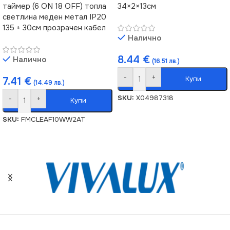
таймер (6 ON 18 OFF) топла
34×2×13см
светлина меден метал IP20
135 + 30см прозрачен кабел
Налично
8.44
€
Налично
(16.51 лв.)
-
+
Купи
7.41
€
(14.49 лв.)
SKU:
X04987318
-
+
Купи
SKU:
FMCLEAF10WW2AT