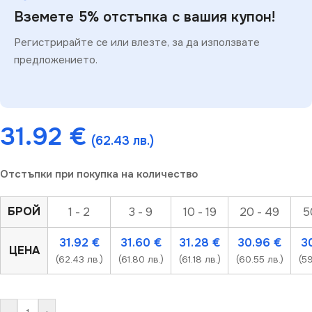
Вземете 5% отстъпка с вашия купон!
Регистрирайте се или влезте, за да използвате
предложението.
31.92
€
(62.43 лв.)
Отстъпки при покупка на количество
БРОЙ
1 - 2
3 - 9
10 - 19
20 - 49
5
31.92
€
31.60
€
31.28
€
30.96
€
3
ЦЕНА
(62.43 лв.)
(61.80 лв.)
(61.18 лв.)
(60.55 лв.)
(59