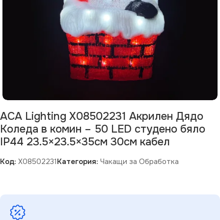
ACA Lighting X08502231 Акрилен Дядо
Коледа в комин – 50 LED студено бяло
IP44 23.5×23.5×35см 30см кабел
Код:
X08502231
Категория:
Чакащи за Обработка