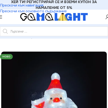
ХЕЙ ТИ! РЕГИСТРИРАЙ СЕ И ВЗЕМИ КУПОН ЗА
Прескочи към навигация
НАМАЛЕНИЕ ОТ 5%
Прескочи към основното съдържание
омин – 50 LED студено бяло IP44 23.5×23.5×35см 30см кабел
НОВО